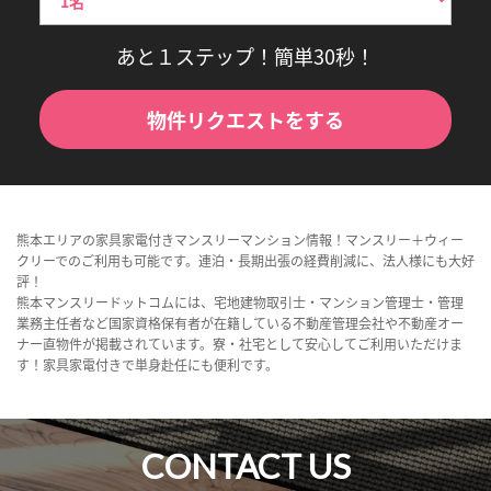
あと１ステップ！簡単30秒！
物件リクエストをする
熊本エリアの家具家電付きマンスリーマンション情報！マンスリー＋ウィー
クリーでのご利用も可能です。連泊・長期出張の経費削減に、法人様にも大好
評！
熊本マンスリードットコムには、宅地建物取引士・マンション管理士・管理
業務主任者など国家資格保有者が在籍している不動産管理会社や不動産オー
ナー直物件が掲載されています。寮・社宅として安心してご利用いただけま
す！家具家電付きで単身赴任にも便利です。
CONTACT US