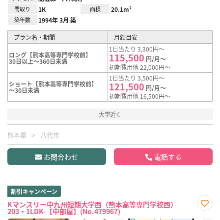
間取り
1K
面積
20.1m²
築年数
1994年 3月 築
プラン名・期間
月額目安
1日当たり 3,300円～
ロング【熊本高等専門学校前】
115,500
円/月～
30日以上～360日未満
初期費用他 22,000円～
1日当たり 3,500円～
ショート【熊本高等専門学校前】
121,500
円/月～
～30日未満
初期費用他 16,500円～
大学近く
熊本県
八代市
お問合わせ
電話する
割引キャンペーン
Kマンスリー中九州短期大学西（熊本高等専門学校西）
203・1LDK-【中部屋】(No.479967)
お気