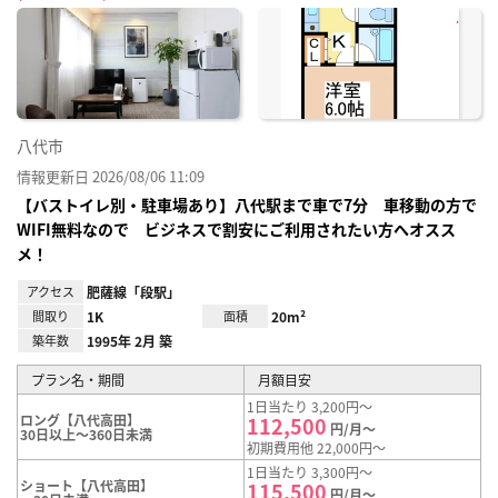
に入
り登
録
八代市
情報更新日 2026/08/06 11:09
【バストイレ別・駐車場あり】八代駅まで車で7分 車移動の方で
WIFI無料なので ビジネスで割安にご利用されたい方へオスス
メ！
アクセス
肥薩線「段駅」
間取り
1K
面積
20m²
築年数
1995年 2月 築
プラン名・期間
月額目安
1日当たり 3,200円～
ロング【八代高田】
112,500
円/月～
30日以上～360日未満
初期費用他 22,000円～
1日当たり 3,300円～
ショート【八代高田】
115,500
円/月～