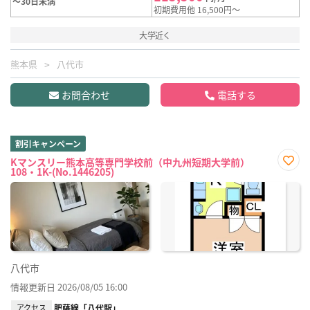
～30日未満
初期費用他 16,500円～
大学近く
熊本県
八代市
お問合わせ
電話する
割引キャンペーン
Kマンスリー熊本高等専門学校前（中九州短期大学前）
108・1K-(No.1446205)
お気
に入
り登
録
八代市
情報更新日 2026/08/05 16:00
アクセス
肥薩線「八代駅」