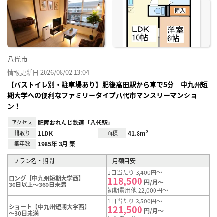
に入
り登
録
八代市
情報更新日 2026/08/02 13:04
【バストイレ別・駐車場あり】肥後高田駅から車で5分 中九州短
期大学への便利なファミリータイプ八代市マンスリーマンショ
ン！
アクセス
肥薩おれんじ鉄道「八代駅」
間取り
1LDK
面積
41.8m²
築年数
1985年 3月 築
プラン名・期間
月額目安
1日当たり 3,400円～
ロング【中九州短期大学西】
118,500
円/月～
30日以上～360日未満
初期費用他 22,000円～
1日当たり 3,500円～
ショート【中九州短期大学西】
121,500
円/月～
～30日未満