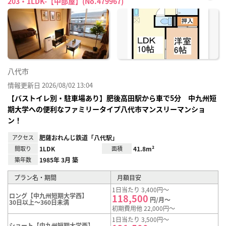
203・1LDK-【中部屋】(No.479967)
お気
に入
り登
録
八代市
情報更新日 2026/08/02 13:04
【バストイレ別・駐車場あり】肥後高田駅から車で5分 中九州短
期大学への便利なファミリータイプ八代市マンスリーマンショ
ン！
アクセス
肥薩おれんじ鉄道「八代駅」
間取り
1LDK
面積
41.8m²
築年数
1985年 3月 築
プラン名・期間
月額目安
1日当たり 3,400円～
ロング【中九州短期大学西】
118,500
円/月～
30日以上～360日未満
初期費用他 22,000円～
1日当たり 3,500円～
ショート【中九州短期大学西】