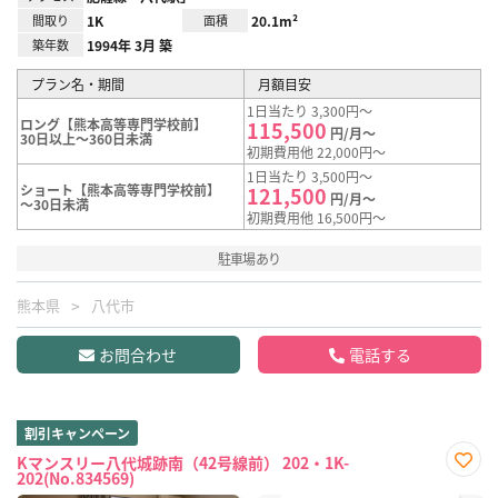
間取り
1K
面積
20.1m²
築年数
1994年 3月 築
プラン名・期間
月額目安
1日当たり 3,300円～
ロング【熊本高等専門学校前】
115,500
円/月～
30日以上～360日未満
初期費用他 22,000円～
1日当たり 3,500円～
ショート【熊本高等専門学校前】
121,500
円/月～
～30日未満
初期費用他 16,500円～
駐車場あり
熊本県
八代市
お問合わせ
電話する
割引キャンペーン
Kマンスリー八代城跡南（42号線前） 202・1K-
202(No.834569)
お気