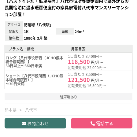
【バストイレ別・駐車場有】八代市役所等徒歩圏内で県外からの
長期宿泊に温水暖房便座付の家具家電付八代市マンスリーマンシ
ョン部屋！
アクセス
肥薩線「八代駅」
間取り
1K
面積
24m²
築年数
1990年 3月 築
プラン名・期間
月額目安
1日当たり 3,400円～
ロング【八代市役所西（JCHO熊本
118,500
総合病院西）】
円/月～
30日以上～360日未満
初期費用他 22,000円～
1日当たり 3,500円～
ショート【八代市役所西（JCHO熊
121,500
本総合病院西）】
円/月～
～30日未満
初期費用他 16,500円～
駐車場あり
熊本県
八代市
お問合わせ
電話する