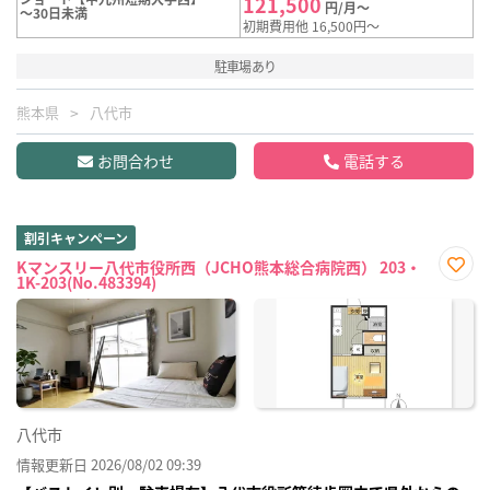
121,500
円/月～
～30日未満
初期費用他 16,500円～
駐車場あり
熊本県
八代市
お問合わせ
電話する
割引キャンペーン
Kマンスリー八代市役所西（JCHO熊本総合病院西） 203・
1K-203(No.483394)
お気
に入
り登
録
八代市
情報更新日 2026/08/02 09:39