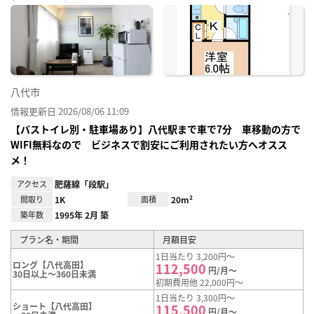
に入
り登
録
八代市
情報更新日 2026/08/06 11:09
【バストイレ別・駐車場あり】八代駅まで車で7分 車移動の方で
WIFI無料なので ビジネスで割安にご利用されたい方へオスス
メ！
アクセス
肥薩線「段駅」
間取り
1K
面積
20m²
築年数
1995年 2月 築
プラン名・期間
月額目安
1日当たり 3,200円～
ロング【八代高田】
112,500
円/月～
30日以上～360日未満
初期費用他 22,000円～
1日当たり 3,300円～
ショート【八代高田】
115,500
円/月～