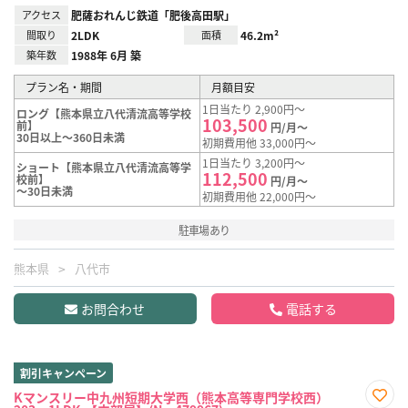
アクセス
肥薩おれんじ鉄道「肥後高田駅」
間取り
2LDK
面積
46.2m²
築年数
1988年 6月 築
プラン名・期間
月額目安
1日当たり 2,900円～
ロング【熊本県立八代清流高等学校
103,500
前】
円/月～
30日以上～360日未満
初期費用他 33,000円～
1日当たり 3,200円～
ショート【熊本県立八代清流高等学
112,500
校前】
円/月～
～30日未満
初期費用他 22,000円～
駐車場あり
熊本県
八代市
お問合わせ
電話する
割引キャンペーン
Kマンスリー中九州短期大学西（熊本高等専門学校西）