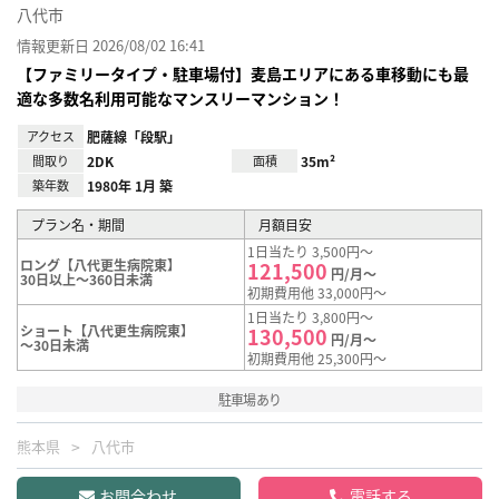
八代市
情報更新日 2026/08/02 16:41
【ファミリータイプ・駐車場付】麦島エリアにある車移動にも最
適な多数名利用可能なマンスリーマンション！
アクセス
肥薩線「段駅」
間取り
2DK
面積
35m²
築年数
1980年 1月 築
プラン名・期間
月額目安
1日当たり 3,500円～
ロング【八代更生病院東】
121,500
円/月～
30日以上～360日未満
初期費用他 33,000円～
1日当たり 3,800円～
ショート【八代更生病院東】
130,500
円/月～
～30日未満
初期費用他 25,300円～
駐車場あり
熊本県
八代市
お問合わせ
電話する