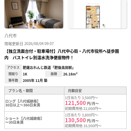
に入
り登
録
八代市
情報更新日 2026/08/04 09:07
【独立洗面台付・駐車場付】八代中心街・八代市役所へ徒歩圏
内 バストイレ別温水洗浄便座物件！
アクセス
肥薩おれんじ鉄道「肥後高田駅」
間取り
1K
面積
26.18m²
築年数
2005年 11月 築
プラン名・期間
月額目安
1日当たり 3,500円～
ロング【八代城跡南】
121,500
円/月～
30日以上～360日未満
初期費用他 22,000円～
1日当たり 3,800円～
ショート【八代城跡南】
130,500
円/月～
～30日未満
初期費用他 16,500円～