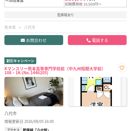
～30日未満
初期費用他 16,500円～
駐車場あり
熊本県
八代市
お問合わせ
電話する
割引キャンペーン
Kマンスリー熊本高等専門学校前（中九州短期大学前）
108・1K-(No.1446205)
お気
に入
り登
録
八代市
情報更新日 2026/08/05 16:00
アクセス
肥薩線「八代駅」