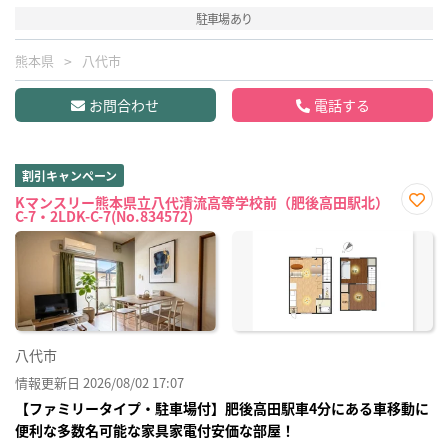
駐車場あり
熊本県
八代市
お問合わせ
電話する
割引キャンペーン
Kマンスリー熊本県立八代清流高等学校前（肥後高田駅北）
C-7・2LDK-C-7(No.834572)
お気
に入
り登
録
八代市
情報更新日 2026/08/02 17:07
【ファミリータイプ・駐車場付】肥後高田駅車4分にある車移動に
便利な多数名可能な家具家電付安価な部屋！