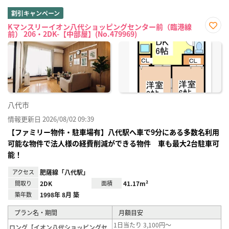
割引キャンペーン
Kマンスリーイオン八代ショッピングセンター前（臨港線
前） 206・2DK-【中部屋】(No.479969)
お気
に入
り登
録
八代市
情報更新日 2026/08/02 09:39
【ファミリー物件・駐車場有】八代駅へ車で9分にある多数名利用
可能な物件で法人様の経費削減ができる物件 車も最大2台駐車可
能！
アクセス
肥薩線「八代駅」
間取り
2DK
面積
41.17m²
築年数
1998年 8月 築
プラン名・期間
月額目安
1日当たり 3,100円～
ロング【イオン八代ショッピングセ