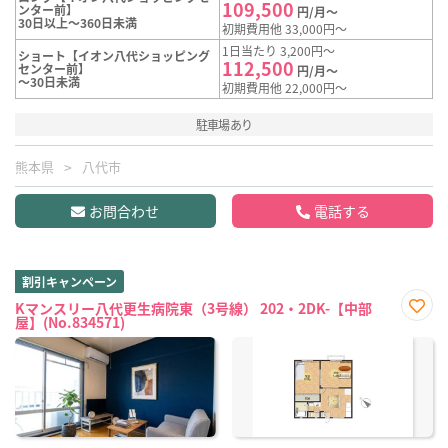
109,500
ンター前】
円/月～
30日以上～360日未満
初期費用他 33,000円～
1日当たり 3,200円～
ショート【イオン八代ショッピング
112,500
センター前】
円/月～
～30日未満
初期費用他 22,000円～
駐車場あり
熊本県
八代市
お問合わせ
電話する
割引キャンペーン
Kマンスリー八代更生病院東（3号線） 202・2DK-【中部
屋】(No.834571)
お気
に入
り登
録