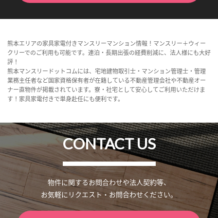
熊本エリアの家具家電付きマンスリーマンション情報！マンスリー＋ウィー
クリーでのご利用も可能です。連泊・長期出張の経費削減に、法人様にも大好
評！
熊本マンスリードットコムには、宅地建物取引士・マンション管理士・管理
業務主任者など国家資格保有者が在籍している不動産管理会社や不動産オー
ナー直物件が掲載されています。寮・社宅として安心してご利用いただけま
す！家具家電付きで単身赴任にも便利です。
CONTACT US
物件に関するお問合わせや法人契約等、
お気軽にリクエスト・お問合わせください。