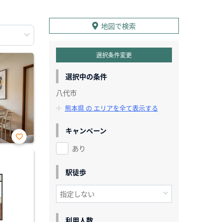
地図で検索
選択条件変更
選択中の条件
八代市
熊本県 の エリアを全て表示する
キャンペーン
あり
お気
に入
り登
録
駅徒歩
利用人数