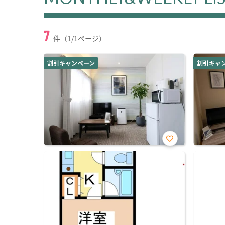
7
件（1/1ページ）
割引キャンペーン
割引キャ
お気
に入
り登
録