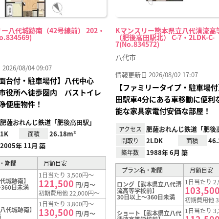
ー八代城跡南（42号線前） 202・
Kマンスリー熊本県立八代清流高
o.834569)
（肥後高田駅北） C-7・2LDK-C-
7(No.834572)
八代市
26/08/04 09:07
情報更新日 2026/08/02 17:07
面台付・駐車場付】八代中心
【ファミリータイプ・駐車場付
市役所へ徒歩圏内 バストイレ
田駅車4分にある車移動に便利
浄便座物件！
能な家具家電付安価な部屋！
肥薩おれんじ鉄道「肥後高田駅」
肥薩おれんじ鉄道「肥後
アクセス
1K
26.18m²
面積
2LDK
46
間取り
面積
2005年 11月 築
1988年 6月 築
築年数
・期間
月額目安
プラン名・期間
月額目安
1日当たり 3,500円～
八代城跡南】
121,500
1日当たり 2,
ロング【熊本県立八代清
円/月～
360日未満
103,50
流高等学校前】
初期費用他 22,000円～
30日以上～360日未満
初期費用他 3
1日当たり 3,800円～
【八代城跡南】
130,500
1日当たり 3,
ショート【熊本県立八代
円/月～
満