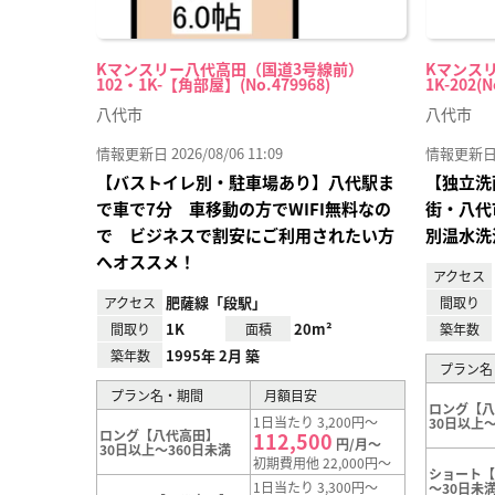
Kマンスリー八代高田（国道3号線前）
Kマンスリ
102・1K-【角部屋】(No.479968)
1K-202(N
八代市
八代市
情報更新日 2026/08/06 11:09
情報更新日 20
【バストイレ別・駐車場あり】八代駅ま
【独立洗
で車で7分 車移動の方でWIFI無料なの
街・八代
で ビジネスで割安にご利用されたい方
別温水洗
へオススメ！
アクセス
肥薩線「段駅」
アクセス
間取り
1K
20m²
間取り
面積
築年数
1995年 2月 築
築年数
プラン名
プラン名・期間
月額目安
ロング【
1日当たり 3,200円～
30日以上～
ロング【八代高田】
112,500
円/月～
30日以上～360日未満
初期費用他 22,000円～
ショート
1日当たり 3,300円～
～30日未