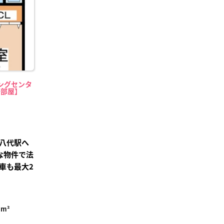
ングセンタ
中部屋】
八代駅へ
な物件で法
車も最大2
7m²