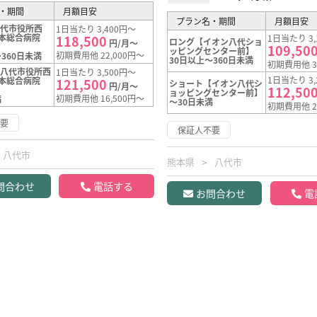
・期間
月額目安
プラン名・期間
月額目安
八代市役所西
1日当たり 3,400円～
熊本総合病院
118,500
1日当たり 3,
ロング【イオン八代ショ
円/月～
109,50
ッピングセンター前】
初期費用他 22,000円～
360日未満
30日以上～360日未満
初期費用他 3
【八代市役所西
1日当たり 3,500円～
1日当たり 3,
熊本総合病院
121,500
ショート【イオン八代シ
円/月～
112,50
ョッピングセンター前】
初期費用他 16,500円～
満
～30日未満
初期費用他 2
不要
保証人不要
八代市
熊本県
八代市
問合わせ
電話する
お問合わせ
電