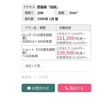
肥薩線「段駅」
アクセス
2DK
35m²
間取り
面積
1980年 1月 築
築年数
プラン名・期間
月額目安
1日当たり 3,500円～
ロング【八代更生病院
121,500
東】
円/月～
30日以上～360日未満
初期費用他 33,000円～
1日当たり 3,800円～
ショート【八代更生病院
130,500
東】
円/月～
～30日未満
初期費用他 25,300円～
保証人不要
熊本県
八代市
お問合わせ
電話する