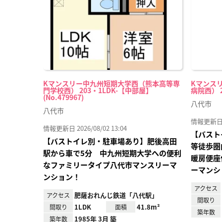
Kマンスリー中九州短期大学西（熊本高等専
Kマンス
門学校西） 203・1LDK-【中部屋】
病院西） 20
(No.479967)
八代市
八代市
情報更新日 20
情報更新日 2026/08/02 13:04
【バスト
【バストイレ別・駐車場あり】肥後高田
等徒歩圏
駅から車で5分 中九州短期大学への便利
暖房便座
なファミリータイプ八代市マンスリーマ
ーマンシ
ンション！
アクセス
肥薩おれんじ鉄道「八代駅」
アクセス
間取り
1LDK
41.8m²
間取り
面積
築年数
1985年 3月 築
築年数