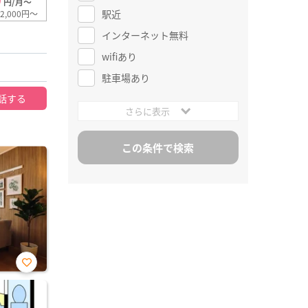
0
円/月～
駅近
2,000円～
インターネット無料
wifiあり
駐車場あり
話する
さらに表示
お気
に入
り登
録