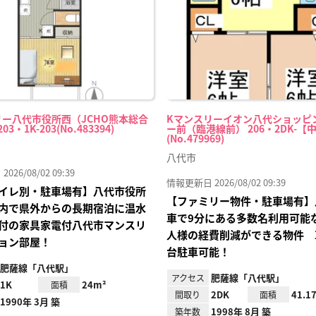
リー八代市役所西（JCHO熊本総合
Kマンスリーイオン八代ショッピ
3・1K-203(No.483394)
ー前（臨港線前） 206・2DK-【
(No.479969)
八代市
26/08/02 09:39
情報更新日 2026/08/02 09:39
イレ別・駐車場有】八代市役所
【ファミリー物件・駐車場有】
内で県外からの長期宿泊に温水
車で9分にある多数名利用可能
付の家具家電付八代市マンスリ
人様の経費削減ができる物件 
ョン部屋！
台駐車可能！
肥薩線「八代駅」
肥薩線「八代駅」
アクセス
1K
24m²
面積
2DK
41.1
間取り
面積
1990年 3月 築
1998年 8月 築
築年数