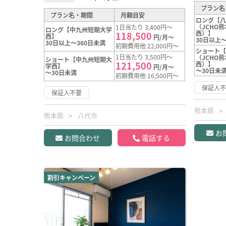
プラン名
プラン名・期間
月額目安
ロング【
（JCHO
1日当たり 3,400円～
ロング【中九州短期大学
西）】
118,500
西】
円/月～
30日以上～
30日以上～360日未満
初期費用他 22,000円～
ショート
1日当たり 3,500円～
（JCHO
ショート【中九州短期大
121,500
西）】
学西】
円/月～
～30日未
～30日未満
初期費用他 16,500円～
保証人
保証人不要
熊本県
熊本県
八代市
お
お問合わせ
電話する
割引キャンペーン