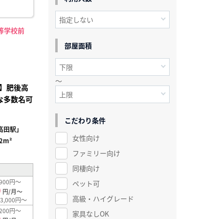
等学校前
部屋面積
～
】肥後高
な多数名可
こだわり条件
高田駅」
女性向け
.2m²
ファミリー向け
同棲向け
900円～
ペット可
0
円/月～
高級・ハイグレード
3,000円～
200円～
家具なしOK