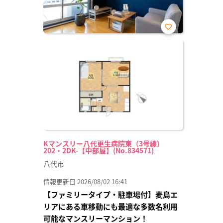
お気
に入
り登
録
Kマンスリー八代更生病院東（3号線）
202・2DK-【中部屋】(No.834571)
八代市
情報更新日 2026/08/02 16:41
【ファミリータイプ・駐車場付】麦島エ
リアにある車移動にも最適な多数名利用
可能なマンスリーマンション！