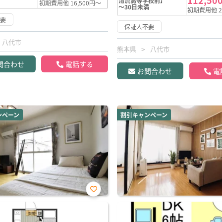
112,50
清流高等学校前】
初期費用他 16,500円～
～30日未満
初期費用他 2
不要
保証人不要
八代市
熊本県
八代市
問合わせ
電話する
お問合わせ
電
ンペーン
割引キャンペーン
お気
に入
り登
録