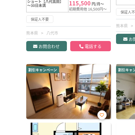
ショート【八代高田】
115,500
円/月～
～30日未満
初期費用他 16,500円～
保証人
保証人不要
熊本県
熊本県
八代市
お
お問合わせ
電話する
割引キャンペーン
割引キャ
お気
に入
り登
録