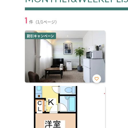
1
件（1/1ページ）
割引キャンペーン
お気
に入
り登
録