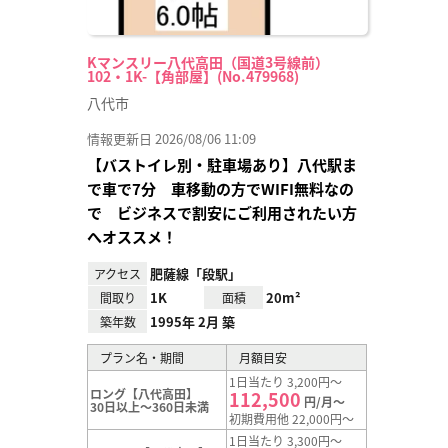
Kマンスリー八代高田（国道3号線前）
102・1K-【角部屋】(No.479968)
八代市
情報更新日 2026/08/06 11:09
【バストイレ別・駐車場あり】八代駅ま
で車で7分 車移動の方でWIFI無料なの
で ビジネスで割安にご利用されたい方
へオススメ！
肥薩線「段駅」
アクセス
1K
20m²
間取り
面積
1995年 2月 築
築年数
プラン名・期間
月額目安
1日当たり 3,200円～
ロング【八代高田】
112,500
円/月～
30日以上～360日未満
初期費用他 22,000円～
1日当たり 3,300円～