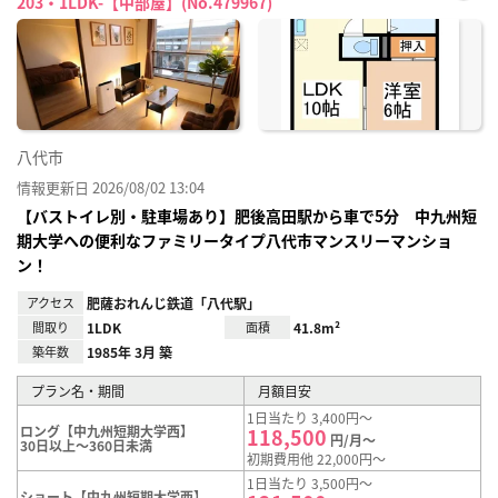
203・1LDK-【中部屋】(No.479967)
お気
に入
り登
録
八代市
情報更新日 2026/08/02 13:04
【バストイレ別・駐車場あり】肥後高田駅から車で5分 中九州短
期大学への便利なファミリータイプ八代市マンスリーマンショ
ン！
アクセス
肥薩おれんじ鉄道「八代駅」
間取り
1LDK
面積
41.8m²
築年数
1985年 3月 築
プラン名・期間
月額目安
1日当たり 3,400円～
ロング【中九州短期大学西】
118,500
円/月～
30日以上～360日未満
初期費用他 22,000円～
1日当たり 3,500円～
ショート【中九州短期大学西】