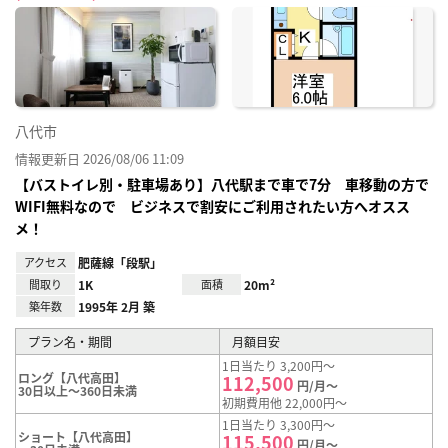
に入
り登
録
八代市
情報更新日 2026/08/06 11:09
【バストイレ別・駐車場あり】八代駅まで車で7分 車移動の方で
WIFI無料なので ビジネスで割安にご利用されたい方へオスス
メ！
アクセス
肥薩線「段駅」
間取り
1K
面積
20m²
築年数
1995年 2月 築
プラン名・期間
月額目安
1日当たり 3,200円～
ロング【八代高田】
112,500
円/月～
30日以上～360日未満
初期費用他 22,000円～
1日当たり 3,300円～
ショート【八代高田】
115,500
円/月～