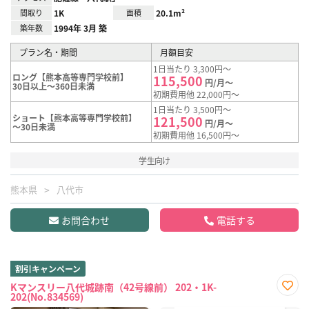
間取り
1K
面積
20.1m²
築年数
1994年 3月 築
プラン名・期間
月額目安
1日当たり 3,300円～
ロング【熊本高等専門学校前】
115,500
円/月～
30日以上～360日未満
初期費用他 22,000円～
1日当たり 3,500円～
ショート【熊本高等専門学校前】
121,500
円/月～
～30日未満
初期費用他 16,500円～
学生向け
熊本県
八代市
お問合わせ
電話する
割引キャンペーン
Kマンスリー八代城跡南（42号線前） 202・1K-
202(No.834569)
お気