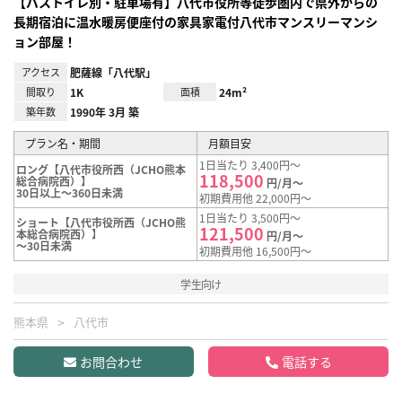
【バストイレ別・駐車場有】八代市役所等徒歩圏内で県外からの
長期宿泊に温水暖房便座付の家具家電付八代市マンスリーマンシ
ョン部屋！
アクセス
肥薩線「八代駅」
間取り
1K
面積
24m²
築年数
1990年 3月 築
プラン名・期間
月額目安
1日当たり 3,400円～
ロング【八代市役所西（JCHO熊本
118,500
総合病院西）】
円/月～
30日以上～360日未満
初期費用他 22,000円～
1日当たり 3,500円～
ショート【八代市役所西（JCHO熊
121,500
本総合病院西）】
円/月～
～30日未満
初期費用他 16,500円～
学生向け
熊本県
八代市
お問合わせ
電話する