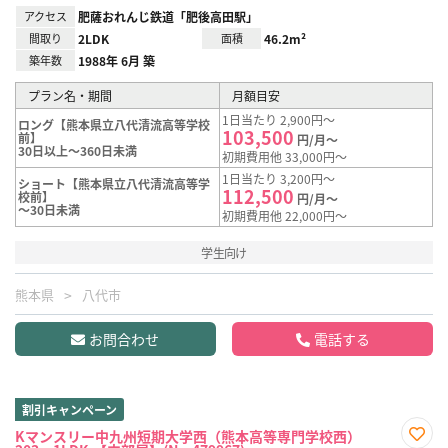
アクセス
肥薩おれんじ鉄道「肥後高田駅」
間取り
2LDK
面積
46.2m²
築年数
1988年 6月 築
プラン名・期間
月額目安
1日当たり 2,900円～
ロング【熊本県立八代清流高等学校
103,500
前】
円/月～
30日以上～360日未満
初期費用他 33,000円～
1日当たり 3,200円～
ショート【熊本県立八代清流高等学
112,500
校前】
円/月～
～30日未満
初期費用他 22,000円～
学生向け
熊本県
八代市
お問合わせ
電話する
割引キャンペーン
Kマンスリー中九州短期大学西（熊本高等専門学校西）