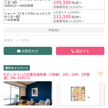
109,500
ンター前】
円/月～
30日以上～360日未満
初期費用他 33,000円～
1日当たり 3,200円～
ショート【イオン八代ショッピング
112,500
センター前】
円/月～
～30日未満
初期費用他 22,000円～
学生向け
熊本県
八代市
お問合わせ
電話する
割引キャンペーン
Kマンスリー八代更生病院東（3号線） 202・2DK-【中部
屋】(No.834571)
お気
に入
り登
録