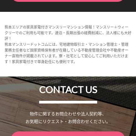
熊本エリアの家具家電付きマンスリーマンション情報！マンスリー＋ウィー
クリーでのご利用も可能です。連泊・長期出張の経費削減に、法人様にも大好
評！
熊本マンスリードットコムには、宅地建物取引士・マンション管理士・管理
業務主任者など国家資格保有者が在籍している不動産管理会社や不動産オー
ナー直物件が掲載されています。寮・社宅として安心してご利用いただけま
す！家具家電付きで単身赴任にも便利です。
CONTACT US
物件に関するお問合わせや法人契約等、
お気軽にリクエスト・お問合わせください。