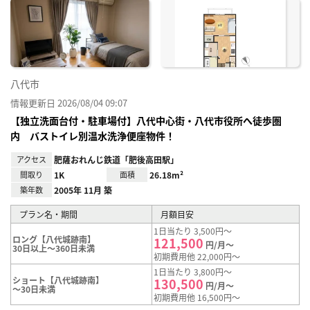
に入
り登
録
八代市
情報更新日 2026/08/04 09:07
【独立洗面台付・駐車場付】八代中心街・八代市役所へ徒歩圏
内 バストイレ別温水洗浄便座物件！
アクセス
肥薩おれんじ鉄道「肥後高田駅」
間取り
1K
面積
26.18m²
築年数
2005年 11月 築
プラン名・期間
月額目安
1日当たり 3,500円～
ロング【八代城跡南】
121,500
円/月～
30日以上～360日未満
初期費用他 22,000円～
1日当たり 3,800円～
ショート【八代城跡南】
130,500
円/月～
～30日未満
初期費用他 16,500円～