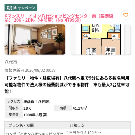
割引キャンペーン
Kマンスリーイオン八代ショッピングセンター前（臨港線
前） 206・2DK-【中部屋】(No.479969)
お気
に入
り登
録
八代市
情報更新日 2026/08/02 09:39
【ファミリー物件・駐車場有】八代駅へ車で9分にある多数名利用
可能な物件で法人様の経費削減ができる物件 車も最大2台駐車可
能！
アクセス
肥薩線「八代駅」
間取り
2DK
面積
41.17m²
築年数
1998年 8月 築
プラン名・期間
月額目安
1日当たり 3,100円～
ロング【イオン八代ショッピングセ