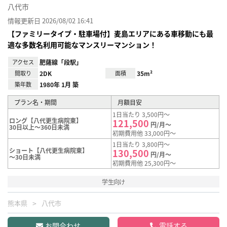
八代市
情報更新日 2026/08/02 16:41
【ファミリータイプ・駐車場付】麦島エリアにある車移動にも最
適な多数名利用可能なマンスリーマンション！
アクセス
肥薩線「段駅」
間取り
2DK
面積
35m²
築年数
1980年 1月 築
プラン名・期間
月額目安
1日当たり 3,500円～
ロング【八代更生病院東】
121,500
円/月～
30日以上～360日未満
初期費用他 33,000円～
1日当たり 3,800円～
ショート【八代更生病院東】
130,500
円/月～
～30日未満
初期費用他 25,300円～
学生向け
熊本県
八代市
お問合わせ
電話する