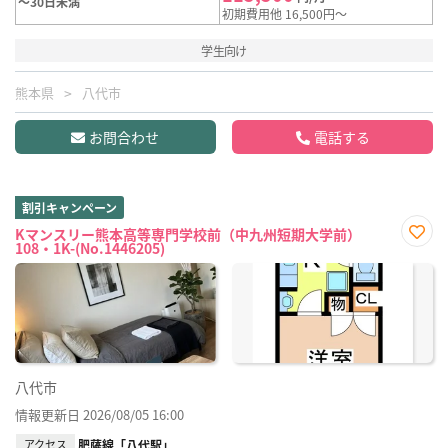
～30日未満
初期費用他 16,500円～
学生向け
熊本県
八代市
お問合わせ
電話する
割引キャンペーン
Kマンスリー熊本高等専門学校前（中九州短期大学前）
108・1K-(No.1446205)
お気
に入
り登
録
八代市
情報更新日 2026/08/05 16:00
アクセス
肥薩線「八代駅」