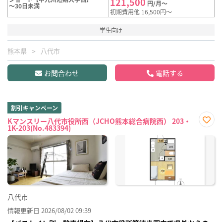
121,500
円/月～
～30日未満
初期費用他 16,500円～
学生向け
熊本県
八代市
お問合わせ
電話する
割引キャンペーン
Kマンスリー八代市役所西（JCHO熊本総合病院西） 203・
1K-203(No.483394)
お気
に入
り登
録
八代市
情報更新日 2026/08/02 09:39