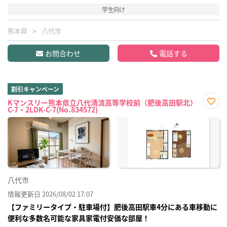
学生向け
熊本県
八代市
お問合わせ
電話する
割引キャンペーン
Kマンスリー熊本県立八代清流高等学校前（肥後高田駅北）
C-7・2LDK-C-7(No.834572)
お気
に入
り登
録
八代市
情報更新日 2026/08/02 17:07
【ファミリータイプ・駐車場付】肥後高田駅車4分にある車移動に
便利な多数名可能な家具家電付安価な部屋！