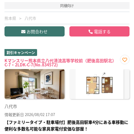
同棲向け
熊本県
八代市
お問合わせ
電話する
割引キャンペーン
Kマンスリー熊本県立八代清流高等学校前（肥後高田駅北）
C-7・2LDK-C-7(No.834572)
お気
に入
り登
録
八代市
情報更新日 2026/08/02 17:07
【ファミリータイプ・駐車場付】肥後高田駅車4分にある車移動に
便利な多数名可能な家具家電付安価な部屋！