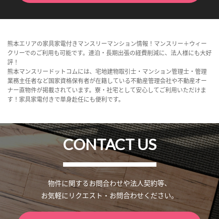
熊本エリアの家具家電付きマンスリーマンション情報！マンスリー＋ウィー
クリーでのご利用も可能です。連泊・長期出張の経費削減に、法人様にも大好
評！
熊本マンスリードットコムには、宅地建物取引士・マンション管理士・管理
業務主任者など国家資格保有者が在籍している不動産管理会社や不動産オー
ナー直物件が掲載されています。寮・社宅として安心してご利用いただけま
す！家具家電付きで単身赴任にも便利です。
CONTACT US
物件に関するお問合わせや法人契約等、
お気軽にリクエスト・お問合わせください。