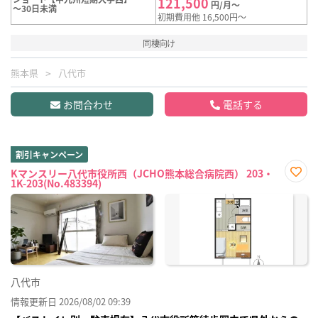
121,500
円/月～
～30日未満
初期費用他 16,500円～
同棲向け
熊本県
八代市
お問合わせ
電話する
割引キャンペーン
Kマンスリー八代市役所西（JCHO熊本総合病院西） 203・
1K-203(No.483394)
お気
に入
り登
録
八代市
情報更新日 2026/08/02 09:39