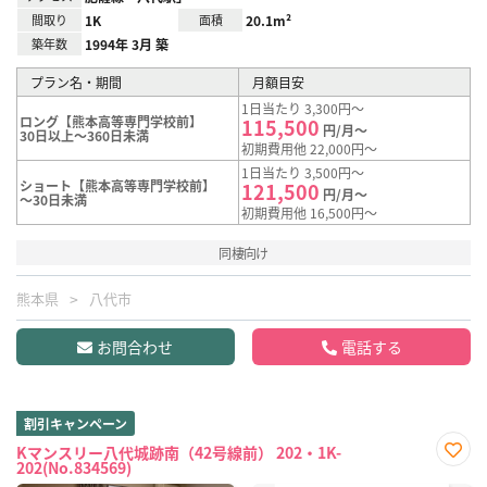
間取り
1K
面積
20.1m²
築年数
1994年 3月 築
プラン名・期間
月額目安
1日当たり 3,300円～
ロング【熊本高等専門学校前】
115,500
円/月～
30日以上～360日未満
初期費用他 22,000円～
1日当たり 3,500円～
ショート【熊本高等専門学校前】
121,500
円/月～
～30日未満
初期費用他 16,500円～
同棲向け
熊本県
八代市
お問合わせ
電話する
割引キャンペーン
Kマンスリー八代城跡南（42号線前） 202・1K-
202(No.834569)
お気