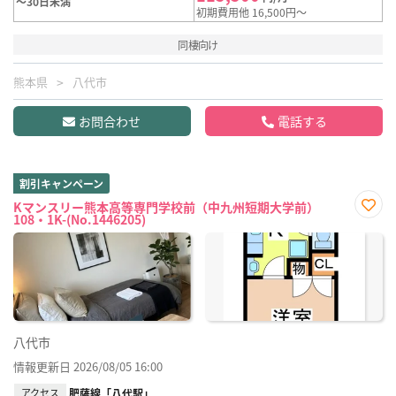
～30日未満
初期費用他 16,500円～
同棲向け
熊本県
八代市
お問合わせ
電話する
割引キャンペーン
Kマンスリー熊本高等専門学校前（中九州短期大学前）
108・1K-(No.1446205)
お気
に入
り登
録
八代市
情報更新日 2026/08/05 16:00
アクセス
肥薩線「八代駅」