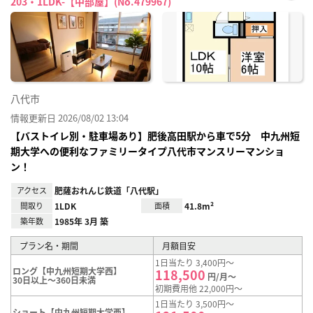
203・1LDK-【中部屋】(No.479967)
お気
に入
り登
録
八代市
情報更新日 2026/08/02 13:04
【バストイレ別・駐車場あり】肥後高田駅から車で5分 中九州短
期大学への便利なファミリータイプ八代市マンスリーマンショ
ン！
アクセス
肥薩おれんじ鉄道「八代駅」
間取り
1LDK
面積
41.8m²
築年数
1985年 3月 築
プラン名・期間
月額目安
1日当たり 3,400円～
ロング【中九州短期大学西】
118,500
円/月～
30日以上～360日未満
初期費用他 22,000円～
1日当たり 3,500円～
ショート【中九州短期大学西】