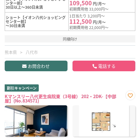
109,500
ンター前】
円/月～
30日以上～360日未満
初期費用他 33,000円～
1日当たり 3,200円～
ショート【イオン八代ショッピング
112,500
センター前】
円/月～
～30日未満
初期費用他 22,000円～
同棲向け
熊本県
八代市
お問合わせ
電話する
割引キャンペーン
Kマンスリー八代更生病院東（3号線） 202・2DK-【中部
屋】(No.834571)
お気
に入
り登
録