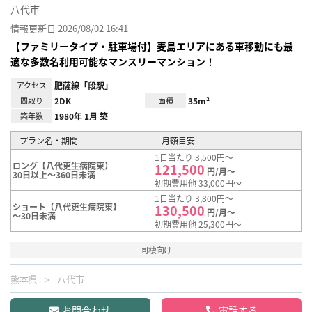
八代市
情報更新日 2026/08/02 16:41
【ファミリータイプ・駐車場付】麦島エリアにある車移動にも最
適な多数名利用可能なマンスリーマンション！
アクセス
肥薩線「段駅」
間取り
2DK
面積
35m²
築年数
1980年 1月 築
プラン名・期間
月額目安
1日当たり 3,500円～
ロング【八代更生病院東】
121,500
円/月～
30日以上～360日未満
初期費用他 33,000円～
1日当たり 3,800円～
ショート【八代更生病院東】
130,500
円/月～
～30日未満
初期費用他 25,300円～
同棲向け
熊本県
八代市
お問合わせ
電話する