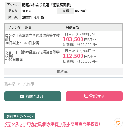
アクセス
肥薩おれんじ鉄道「肥後高田駅」
間取り
2LDK
面積
46.2m²
築年数
1988年 6月 築
プラン名・期間
月額目安
1日当たり 2,900円～
ロング【熊本県立八代清流高等学校
103,500
前】
円/月～
30日以上～360日未満
初期費用他 33,000円～
1日当たり 3,200円～
ショート【熊本県立八代清流高等学
112,500
校前】
円/月～
～30日未満
初期費用他 22,000円～
同棲向け
熊本県
八代市
お問合わせ
電話する
割引キャンペーン
Kマンスリー中九州短期大学西（熊本高等専門学校西）