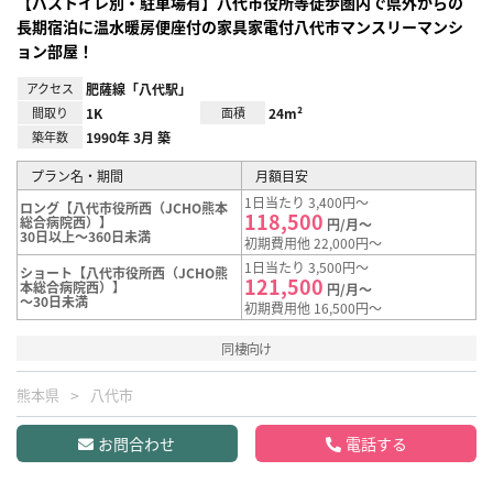
【バストイレ別・駐車場有】八代市役所等徒歩圏内で県外からの
長期宿泊に温水暖房便座付の家具家電付八代市マンスリーマンシ
ョン部屋！
アクセス
肥薩線「八代駅」
間取り
1K
面積
24m²
築年数
1990年 3月 築
プラン名・期間
月額目安
1日当たり 3,400円～
ロング【八代市役所西（JCHO熊本
118,500
総合病院西）】
円/月～
30日以上～360日未満
初期費用他 22,000円～
1日当たり 3,500円～
ショート【八代市役所西（JCHO熊
121,500
本総合病院西）】
円/月～
～30日未満
初期費用他 16,500円～
同棲向け
熊本県
八代市
お問合わせ
電話する