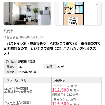
に入
り登
録
八代市
情報更新日 2026/08/06 11:09
【バストイレ別・駐車場あり】八代駅まで車で7分 車移動の方で
WIFI無料なので ビジネスで割安にご利用されたい方へオスス
メ！
アクセス
肥薩線「段駅」
間取り
1K
面積
20m²
築年数
1995年 2月 築
プラン名・期間
月額目安
1日当たり 3,200円～
ロング【八代高田】
112,500
円/月～
30日以上～360日未満
初期費用他 22,000円～
1日当たり 3,300円～
ショート【八代高田】
115,500
円/月～