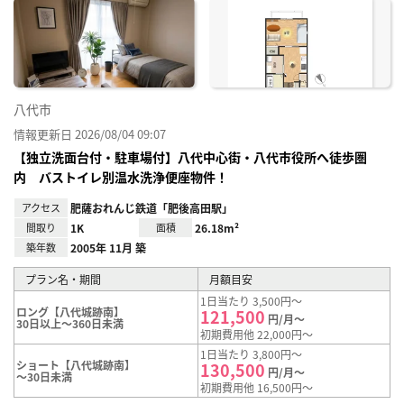
に入
り登
録
八代市
情報更新日 2026/08/04 09:07
【独立洗面台付・駐車場付】八代中心街・八代市役所へ徒歩圏
内 バストイレ別温水洗浄便座物件！
アクセス
肥薩おれんじ鉄道「肥後高田駅」
間取り
1K
面積
26.18m²
築年数
2005年 11月 築
プラン名・期間
月額目安
1日当たり 3,500円～
ロング【八代城跡南】
121,500
円/月～
30日以上～360日未満
初期費用他 22,000円～
1日当たり 3,800円～
ショート【八代城跡南】
130,500
円/月～
～30日未満
初期費用他 16,500円～