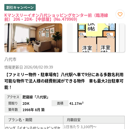
割引キャンペーン
Kマンスリーイオン八代ショッピングセンター前（臨港線
前） 206・2DK-【中部屋】(No.479969)
お気
に入
り登
録
八代市
情報更新日 2026/08/02 09:39
【ファミリー物件・駐車場有】八代駅へ車で9分にある多数名利用
可能な物件で法人様の経費削減ができる物件 車も最大2台駐車可
能！
アクセス
肥薩線「八代駅」
間取り
2DK
面積
41.17m²
築年数
1998年 8月 築
プラン名・期間
月額目安
1日当たり 3,100円～
ロング【イオン八代ショッピングセ