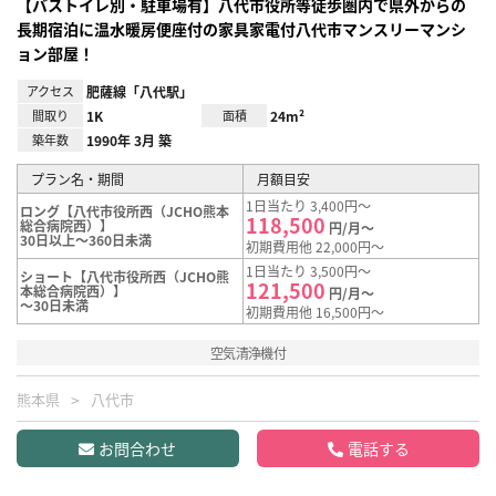
【バストイレ別・駐車場有】八代市役所等徒歩圏内で県外からの
長期宿泊に温水暖房便座付の家具家電付八代市マンスリーマンシ
ョン部屋！
アクセス
肥薩線「八代駅」
間取り
1K
面積
24m²
築年数
1990年 3月 築
プラン名・期間
月額目安
1日当たり 3,400円～
ロング【八代市役所西（JCHO熊本
118,500
総合病院西）】
円/月～
30日以上～360日未満
初期費用他 22,000円～
1日当たり 3,500円～
ショート【八代市役所西（JCHO熊
121,500
本総合病院西）】
円/月～
～30日未満
初期費用他 16,500円～
空気清浄機付
熊本県
八代市
お問合わせ
電話する