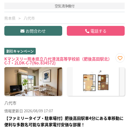
空気清浄機付
熊本県
八代市
お問合わせ
電話する
割引キャンペーン
Kマンスリー熊本県立八代清流高等学校前（肥後高田駅北）
C-7・2LDK-C-7(No.834572)
お気
に入
り登
録
八代市
情報更新日 2026/08/09 17:07
【ファミリータイプ・駐車場付】肥後高田駅車4分にある車移動に
便利な多数名可能な家具家電付安価な部屋！