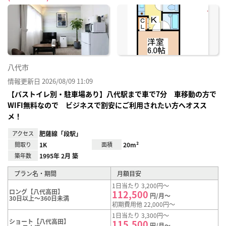
お気
に入
り登
録
八代市
情報更新日 2026/08/09 11:09
【バストイレ別・駐車場あり】八代駅まで車で7分 車移動の方で
WIFI無料なので ビジネスで割安にご利用されたい方へオスス
メ！
アクセス
肥薩線「段駅」
間取り
1K
面積
20m²
築年数
1995年 2月 築
プラン名・期間
月額目安
1日当たり 3,200円～
ロング【八代高田】
112,500
円/月～
30日以上～360日未満
初期費用他 22,000円～
1日当たり 3,300円～
ショート【八代高田】
115,500
円/月～