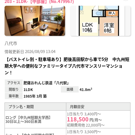
203・1LDK-【中部屋】(No.479967)
お気
に入
り登
録
八代市
情報更新日 2026/08/09 13:04
【バストイレ別・駐車場あり】肥後高田駅から車で5分 中九州短
期大学への便利なファミリータイプ八代市マンスリーマンショ
ン！
アクセス
肥薩おれんじ鉄道「八代駅」
間取り
1LDK
面積
41.8m²
築年数
1985年 3月 築
プラン名・期間
月額目安
1日当たり 3,400円～
ロング【中九州短期大学西】
118,500
円/月～
30日以上～360日未満
初期費用他 22,000円～
1日当たり 3,500円～