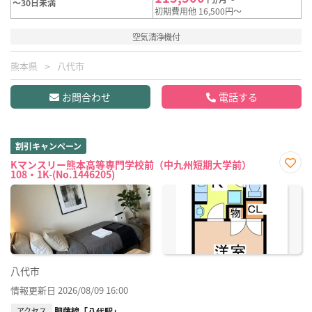
～30日未満
初期費用他 16,500円～
空気清浄機付
熊本県
八代市
お問合わせ
電話する
割引キャンペーン
Kマンスリー熊本高等専門学校前（中九州短期大学前）
108・1K-(No.1446205)
お気
に入
り登
録
八代市
情報更新日 2026/08/09 16:00
アクセス
肥薩線「八代駅」