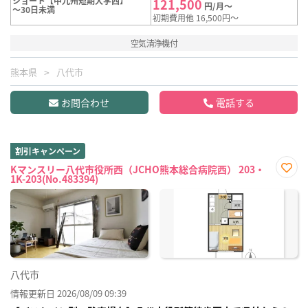
ショート【中九州短期大学西】
121,500
円/月～
～30日未満
初期費用他 16,500円～
空気清浄機付
熊本県
八代市
お問合わせ
電話する
割引キャンペーン
Kマンスリー八代市役所西（JCHO熊本総合病院西） 203・
1K-203(No.483394)
お気
に入
り登
録
八代市
情報更新日 2026/08/09 09:39