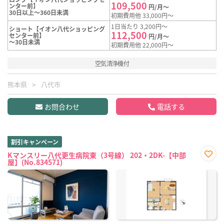
109,500
ンター前】
円/月～
30日以上～360日未満
初期費用他 33,000円～
1日当たり 3,200円～
ショート【イオン八代ショッピング
112,500
センター前】
円/月～
～30日未満
初期費用他 22,000円～
空気清浄機付
熊本県
八代市
お問合わせ
電話する
割引キャンペーン
Kマンスリー八代更生病院東（3号線） 202・2DK-【中部
屋】(No.834571)
お気
に入
り登
録