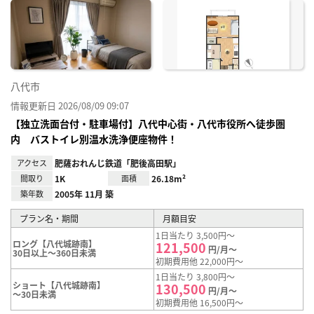
に入
り登
録
八代市
情報更新日 2026/08/09 09:07
【独立洗面台付・駐車場付】八代中心街・八代市役所へ徒歩圏
内 バストイレ別温水洗浄便座物件！
アクセス
肥薩おれんじ鉄道「肥後高田駅」
間取り
1K
面積
26.18m²
築年数
2005年 11月 築
プラン名・期間
月額目安
1日当たり 3,500円～
ロング【八代城跡南】
121,500
円/月～
30日以上～360日未満
初期費用他 22,000円～
1日当たり 3,800円～
ショート【八代城跡南】
130,500
円/月～
～30日未満
初期費用他 16,500円～