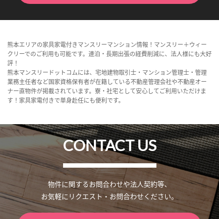
熊本エリアの家具家電付きマンスリーマンション情報！マンスリー＋ウィー
クリーでのご利用も可能です。連泊・長期出張の経費削減に、法人様にも大好
評！
熊本マンスリードットコムには、宅地建物取引士・マンション管理士・管理
業務主任者など国家資格保有者が在籍している不動産管理会社や不動産オー
ナー直物件が掲載されています。寮・社宅として安心してご利用いただけま
す！家具家電付きで単身赴任にも便利です。
CONTACT US
物件に関するお問合わせや法人契約等、
お気軽にリクエスト・お問合わせください。