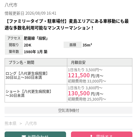
八代市
情報更新日 2026/08/09 16:41
【ファミリータイプ・駐車場付】麦島エリアにある車移動にも最
適な多数名利用可能なマンスリーマンション！
アクセス
肥薩線「段駅」
間取り
2DK
面積
35m²
築年数
1980年 1月 築
プラン名・期間
月額目安
1日当たり 3,500円～
ロング【八代更生病院東】
121,500
円/月～
30日以上～360日未満
初期費用他 33,000円～
1日当たり 3,800円～
ショート【八代更生病院東】
130,500
円/月～
～30日未満
初期費用他 25,300円～
空気清浄機付
熊本県
八代市
お問合わせ
電話する