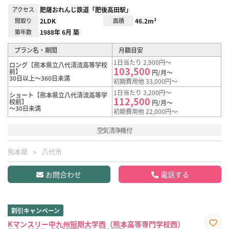
アクセス
肥薩おれんじ鉄道「肥後高田駅」
間取り
2LDK
面積
46.2m²
築年数
1988年 6月 築
プラン名・期間
月額目安
1日当たり 2,900円～
ロング【熊本県立八代清流高等学校
103,500
前】
円/月～
30日以上～360日未満
初期費用他 33,000円～
1日当たり 3,200円～
ショート【熊本県立八代清流高等学
112,500
校前】
円/月～
～30日未満
初期費用他 22,000円～
空気清浄機付
熊本県
八代市
お問合わせ
電話する
割引キャンペーン
Kマンスリー中九州短期大学西（熊本高等専門学校西）