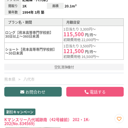
間取り
1K
面積
20.1m²
築年数
1994年 3月 築
プラン名・期間
月額目安
1日当たり 3,300円～
ロング【熊本高等専門学校前】
115,500
円/月～
30日以上～360日未満
初期費用他 22,000円～
1日当たり 3,500円～
ショート【熊本高等専門学校前】
121,500
円/月～
～30日未満
初期費用他 16,500円～
空気清浄機付
熊本県
八代市
お問合わせ
電話する
割引キャンペーン
Kマンスリー八代城跡南（42号線前） 202・1K-
202(No.834569)
お気