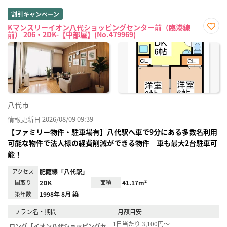
割引キャンペーン
Kマンスリーイオン八代ショッピングセンター前（臨港線
前） 206・2DK-【中部屋】(No.479969)
お気
に入
り登
録
八代市
情報更新日 2026/08/09 09:39
【ファミリー物件・駐車場有】八代駅へ車で9分にある多数名利用
可能な物件で法人様の経費削減ができる物件 車も最大2台駐車可
能！
アクセス
肥薩線「八代駅」
間取り
2DK
面積
41.17m²
築年数
1998年 8月 築
プラン名・期間
月額目安
1日当たり 3,100円～
ロング【イオン八代ショッピングセ