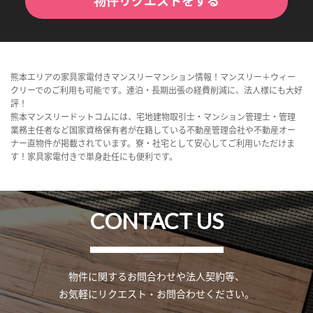
物件リクエストをする
熊本エリアの家具家電付きマンスリーマンション情報！マンスリー＋ウィー
クリーでのご利用も可能です。連泊・長期出張の経費削減に、法人様にも大好
評！
熊本マンスリードットコムには、宅地建物取引士・マンション管理士・管理
業務主任者など国家資格保有者が在籍している不動産管理会社や不動産オー
ナー直物件が掲載されています。寮・社宅として安心してご利用いただけま
す！家具家電付きで単身赴任にも便利です。
CONTACT US
物件に関するお問合わせや法人契約等、
お気軽にリクエスト・お問合わせください。