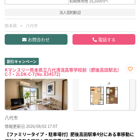
初期費用他 16,500円～
法人契約歓迎
熊本県
八代市
お問合わせ
電話する
割引キャンペーン
Kマンスリー熊本県立八代清流高等学校前（肥後高田駅北）
C-7・2LDK-C-7(No.834572)
お気
に入
り登
録
八代市
情報更新日 2026/08/02 17:07
【ファミリータイプ・駐車場付】肥後高田駅車4分にある車移動に