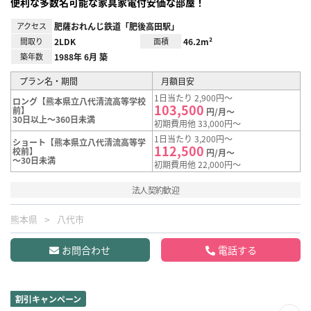
便利な多数名可能な家具家電付安価な部屋！
アクセス
肥薩おれんじ鉄道「肥後高田駅」
間取り
2LDK
面積
46.2m²
築年数
1988年 6月 築
プラン名・期間
月額目安
1日当たり 2,900円～
ロング【熊本県立八代清流高等学校
103,500
前】
円/月～
30日以上～360日未満
初期費用他 33,000円～
1日当たり 3,200円～
ショート【熊本県立八代清流高等学
112,500
校前】
円/月～
～30日未満
初期費用他 22,000円～
法人契約歓迎
熊本県
八代市
お問合わせ
電話する
割引キャンペーン