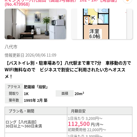
(No.479968)
お気
に入
り登
録
八代市
情報更新日 2026/08/06 11:09
【バストイレ別・駐車場あり】八代駅まで車で7分 車移動の方で
WIFI無料なので ビジネスで割安にご利用されたい方へオスス
メ！
アクセス
肥薩線「段駅」
間取り
1K
面積
20m²
築年数
1995年 2月 築
プラン名・期間
月額目安
1日当たり 3,200円～
ロング【八代高田】
112,500
円/月～
30日以上～360日未満
初期費用他 22,000円～
1日当たり 3,300円～