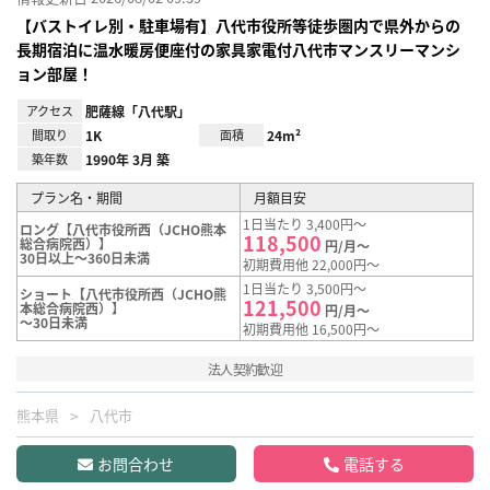
【バストイレ別・駐車場有】八代市役所等徒歩圏内で県外からの
長期宿泊に温水暖房便座付の家具家電付八代市マンスリーマンシ
ョン部屋！
アクセス
肥薩線「八代駅」
間取り
1K
面積
24m²
築年数
1990年 3月 築
プラン名・期間
月額目安
1日当たり 3,400円～
ロング【八代市役所西（JCHO熊本
118,500
総合病院西）】
円/月～
30日以上～360日未満
初期費用他 22,000円～
1日当たり 3,500円～
ショート【八代市役所西（JCHO熊
121,500
本総合病院西）】
円/月～
～30日未満
初期費用他 16,500円～
法人契約歓迎
熊本県
八代市
お問合わせ
電話する