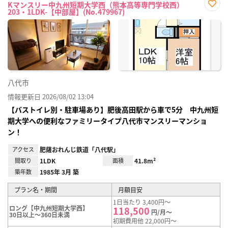
Kマンスリー中九州短期大学西（熊本高等専門学校西）
203・1LDK-【中部屋】(No.479967)
お気
に入
り登
録
八代市
情報更新日 2026/08/02 13:04
【バストイレ別・駐車場あり】肥後高田駅から車で5分 中九州短
期大学への便利なファミリータイプ八代市マンスリーマンショ
ン！
アクセス
肥薩おれんじ鉄道「八代駅」
間取り
1LDK
面積
41.8m²
築年数
1985年 3月 築
プラン名・期間
月額目安
1日当たり 3,400円～
ロング【中九州短期大学西】
118,500
円/月～
30日以上～360日未満
初期費用他 22,000円～