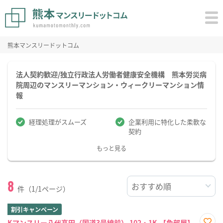
熊本マンスリードットコム
法人契約歓迎/独立行政法人労働者健康安全機構 熊本労災病
院周辺のマンスリーマンション・ウィークリーマンション情
報
経理処理がスムーズ
企業利用に特化した柔軟な
契約
もっと見る
8
件（1/1ページ）
割引キャンペーン
Kマンスリー八代高田（国道3号線前） 102・1K-【角部屋】