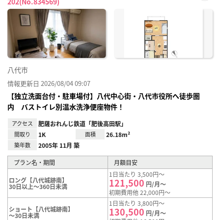
202(No.834569)
お気
に入
り登
録
八代市
情報更新日 2026/08/04 09:07
【独立洗面台付・駐車場付】八代中心街・八代市役所へ徒歩圏
内 バストイレ別温水洗浄便座物件！
アクセス
肥薩おれんじ鉄道「肥後高田駅」
間取り
1K
面積
26.18m²
築年数
2005年 11月 築
プラン名・期間
月額目安
1日当たり 3,500円～
ロング【八代城跡南】
121,500
円/月～
30日以上～360日未満
初期費用他 22,000円～
1日当たり 3,800円～
ショート【八代城跡南】
130,500
円/月～
～30日未満