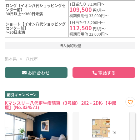
1日当たり 3,100円～
ロング【イオン八代ショッピングセ
109,500
ンター前】
円/月～
30日以上～360日未満
初期費用他 33,000円～
1日当たり 3,200円～
ショート【イオン八代ショッピング
112,500
センター前】
円/月～
～30日未満
初期費用他 22,000円～
法人契約歓迎
熊本県
八代市
お問合わせ
電話する
割引キャンペーン
Kマンスリー八代更生病院東（3号線） 202・2DK-【中部
屋】(No.834571)
お気
に入
り登
録