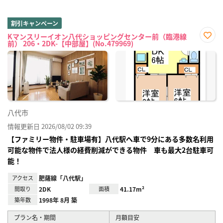
割引キャンペーン
Kマンスリーイオン八代ショッピングセンター前（臨港線
前） 206・2DK-【中部屋】(No.479969)
お気
に入
り登
録
八代市
情報更新日 2026/08/02 09:39
【ファミリー物件・駐車場有】八代駅へ車で9分にある多数名利用
可能な物件で法人様の経費削減ができる物件 車も最大2台駐車可
能！
アクセス
肥薩線「八代駅」
間取り
2DK
面積
41.17m²
築年数
1998年 8月 築
プラン名・期間
月額目安