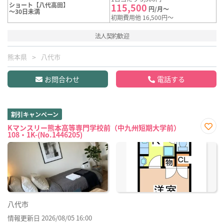
ショート【八代高田】
115,500
円/月～
～30日未満
初期費用他 16,500円～
法人契約歓迎
熊本県
八代市
お問合わせ
電話する
割引キャンペーン
Kマンスリー熊本高等専門学校前（中九州短期大学前）
108・1K-(No.1446205)
お気
に入
り登
録
八代市
情報更新日 2026/08/05 16:00