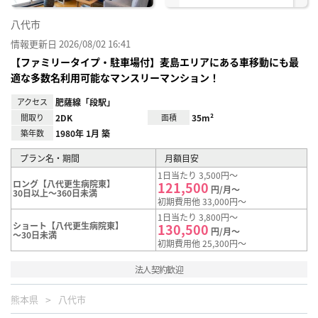
八代市
情報更新日 2026/08/02 16:41
【ファミリータイプ・駐車場付】麦島エリアにある車移動にも最
適な多数名利用可能なマンスリーマンション！
アクセス
肥薩線「段駅」
間取り
2DK
面積
35m²
築年数
1980年 1月 築
プラン名・期間
月額目安
1日当たり 3,500円～
ロング【八代更生病院東】
121,500
円/月～
30日以上～360日未満
初期費用他 33,000円～
1日当たり 3,800円～
ショート【八代更生病院東】
130,500
円/月～
～30日未満
初期費用他 25,300円～
法人契約歓迎
熊本県
八代市