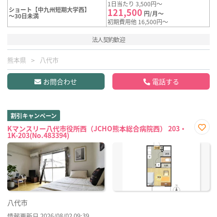
1日当たり 3,500円～
ショート【中九州短期大学西】
121,500
円/月～
～30日未満
初期費用他 16,500円～
法人契約歓迎
熊本県
八代市
お問合わせ
電話する
割引キャンペーン
Kマンスリー八代市役所西（JCHO熊本総合病院西） 203・
1K-203(No.483394)
お気
に入
り登
録
八代市
情報更新日 2026/08/02 09:39