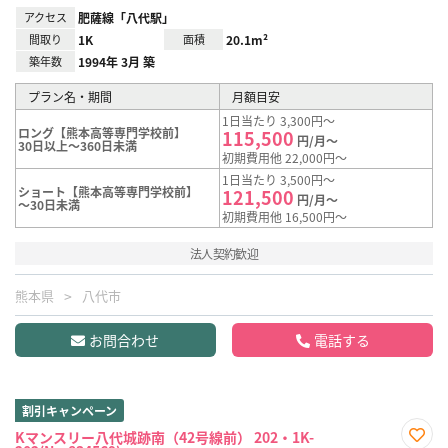
アクセス
肥薩線「八代駅」
間取り
1K
面積
20.1m²
築年数
1994年 3月 築
プラン名・期間
月額目安
1日当たり 3,300円～
ロング【熊本高等専門学校前】
115,500
円/月～
30日以上～360日未満
初期費用他 22,000円～
1日当たり 3,500円～
ショート【熊本高等専門学校前】
121,500
円/月～
～30日未満
初期費用他 16,500円～
法人契約歓迎
熊本県
八代市
お問合わせ
電話する
割引キャンペーン
Kマンスリー八代城跡南（42号線前） 202・1K-