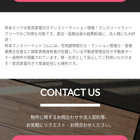
熊本エリアの家具家電付きマンスリーマンション情報！マンスリー＋ウィー
クリーでのご利用も可能です。連泊・長期出張の経費削減に、法人様にも大好
評！
熊本マンスリードットコムには、宅地建物取引士・マンション管理士・管理
業務主任者など国家資格保有者が在籍している不動産管理会社や不動産オー
ナー直物件が掲載されています。寮・社宅として安心してご利用いただけま
す！家具家電付きで単身赴任にも便利です。
CONTACT US
物件に関するお問合わせや法人契約等、
お気軽にリクエスト・お問合わせください。