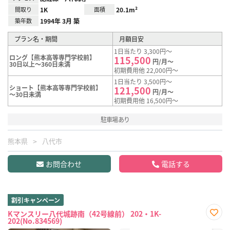
間取り
1K
面積
20.1m²
築年数
1994年 3月 築
プラン名・期間
月額目安
1日当たり 3,300円～
ロング【熊本高等専門学校前】
115,500
円/月～
30日以上～360日未満
初期費用他 22,000円～
1日当たり 3,500円～
ショート【熊本高等専門学校前】
121,500
円/月～
～30日未満
初期費用他 16,500円～
駐車場あり
熊本県
八代市
お問合わせ
電話する
割引キャンペーン
Kマンスリー八代城跡南（42号線前） 202・1K-
202(No.834569)
お気