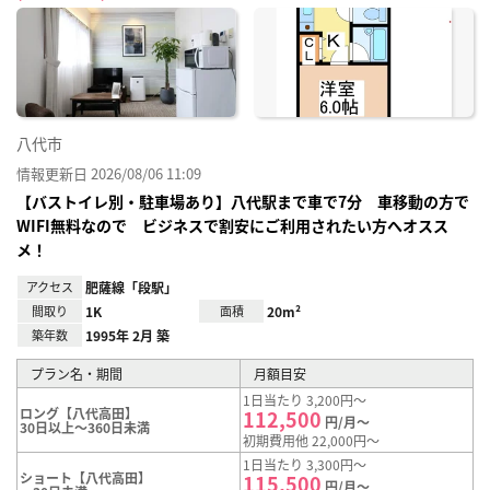
に入
り登
録
八代市
情報更新日 2026/08/06 11:09
【バストイレ別・駐車場あり】八代駅まで車で7分 車移動の方で
WIFI無料なので ビジネスで割安にご利用されたい方へオスス
メ！
アクセス
肥薩線「段駅」
間取り
1K
面積
20m²
築年数
1995年 2月 築
プラン名・期間
月額目安
1日当たり 3,200円～
ロング【八代高田】
112,500
円/月～
30日以上～360日未満
初期費用他 22,000円～
1日当たり 3,300円～
ショート【八代高田】
115,500
円/月～