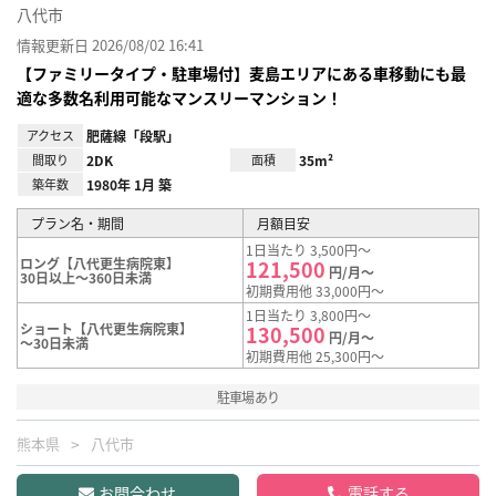
八代市
情報更新日 2026/08/02 16:41
【ファミリータイプ・駐車場付】麦島エリアにある車移動にも最
適な多数名利用可能なマンスリーマンション！
アクセス
肥薩線「段駅」
間取り
2DK
面積
35m²
築年数
1980年 1月 築
プラン名・期間
月額目安
1日当たり 3,500円～
ロング【八代更生病院東】
121,500
円/月～
30日以上～360日未満
初期費用他 33,000円～
1日当たり 3,800円～
ショート【八代更生病院東】
130,500
円/月～
～30日未満
初期費用他 25,300円～
駐車場あり
熊本県
八代市
お問合わせ
電話する