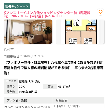
割引キャンペーン
Kマンスリーイオン八代ショッピングセンター前（臨港線
前） 206・2DK-【中部屋】(No.479969)
お気
に入
り登
録
八代市
情報更新日 2026/08/02 09:39
【ファミリー物件・駐車場有】八代駅へ車で9分にある多数名利用
可能な物件で法人様の経費削減ができる物件 車も最大2台駐車可
能！
アクセス
肥薩線「八代駅」
間取り
2DK
面積
41.17m²
築年数
1998年 8月 築
プラン名・期間
月額目安
1日当たり 3,100円～
ロング【イオン八代ショッピングセ