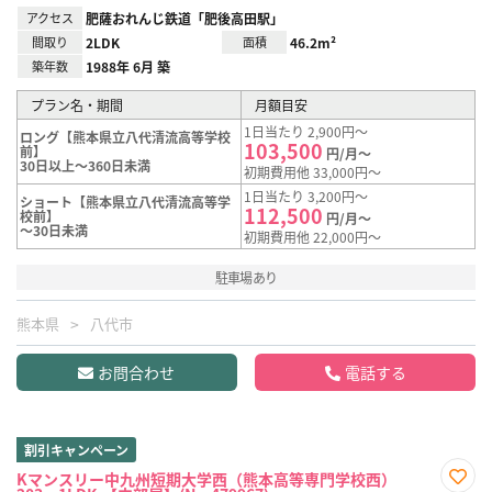
アクセス
肥薩おれんじ鉄道「肥後高田駅」
間取り
2LDK
面積
46.2m²
築年数
1988年 6月 築
プラン名・期間
月額目安
1日当たり 2,900円～
ロング【熊本県立八代清流高等学校
103,500
前】
円/月～
30日以上～360日未満
初期費用他 33,000円～
1日当たり 3,200円～
ショート【熊本県立八代清流高等学
112,500
校前】
円/月～
～30日未満
初期費用他 22,000円～
駐車場あり
熊本県
八代市
お問合わせ
電話する
割引キャンペーン
Kマンスリー中九州短期大学西（熊本高等専門学校西）