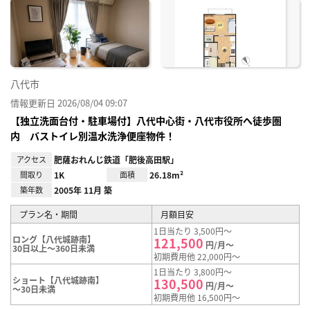
に入
り登
録
八代市
情報更新日 2026/08/04 09:07
【独立洗面台付・駐車場付】八代中心街・八代市役所へ徒歩圏
内 バストイレ別温水洗浄便座物件！
アクセス
肥薩おれんじ鉄道「肥後高田駅」
間取り
1K
面積
26.18m²
築年数
2005年 11月 築
プラン名・期間
月額目安
1日当たり 3,500円～
ロング【八代城跡南】
121,500
円/月～
30日以上～360日未満
初期費用他 22,000円～
1日当たり 3,800円～
ショート【八代城跡南】
130,500
円/月～
～30日未満
初期費用他 16,500円～