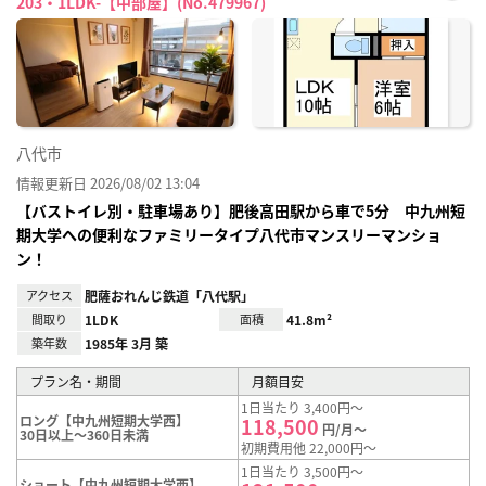
203・1LDK-【中部屋】(No.479967)
お気
に入
り登
録
八代市
情報更新日 2026/08/02 13:04
【バストイレ別・駐車場あり】肥後高田駅から車で5分 中九州短
期大学への便利なファミリータイプ八代市マンスリーマンショ
ン！
アクセス
肥薩おれんじ鉄道「八代駅」
間取り
1LDK
面積
41.8m²
築年数
1985年 3月 築
プラン名・期間
月額目安
1日当たり 3,400円～
ロング【中九州短期大学西】
118,500
円/月～
30日以上～360日未満
初期費用他 22,000円～
1日当たり 3,500円～
ショート【中九州短期大学西】