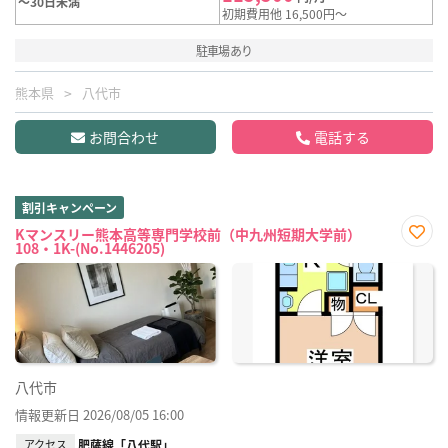
～30日未満
初期費用他 16,500円～
駐車場あり
熊本県
八代市
お問合わせ
電話する
割引キャンペーン
Kマンスリー熊本高等専門学校前（中九州短期大学前）
108・1K-(No.1446205)
お気
に入
り登
録
八代市
情報更新日 2026/08/05 16:00
アクセス
肥薩線「八代駅」