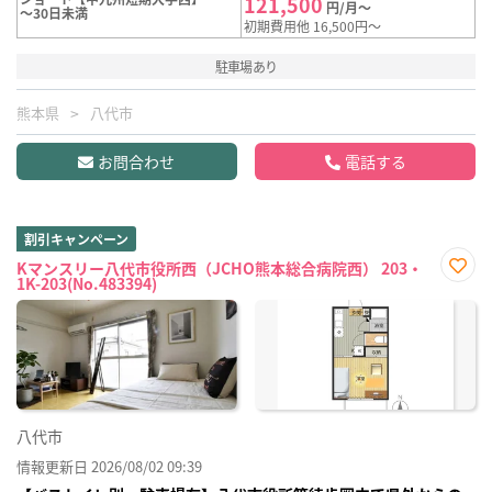
121,500
円/月～
～30日未満
初期費用他 16,500円～
駐車場あり
熊本県
八代市
お問合わせ
電話する
割引キャンペーン
Kマンスリー八代市役所西（JCHO熊本総合病院西） 203・
1K-203(No.483394)
お気
に入
り登
録
八代市
情報更新日 2026/08/02 09:39