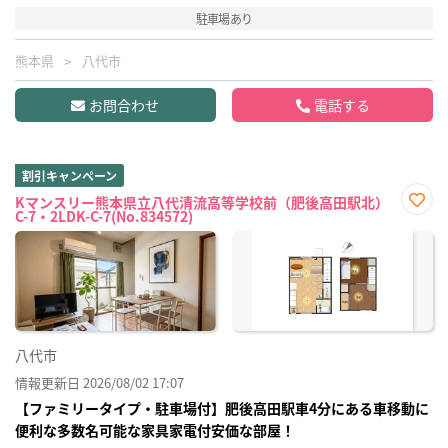
駐車場あり
熊本県
八代市
お問合わせ
電話する
割引キャンペーン
Kマンスリー熊本県立八代清流高等学校前（肥後高田駅北）
C-7・2LDK-C-7(No.834572)
お気
に入
り登
録
八代市
情報更新日 2026/08/02 17:07
【ファミリータイプ・駐車場付】肥後高田駅車4分にある車移動に
便利な多数名可能な家具家電付安価な部屋！