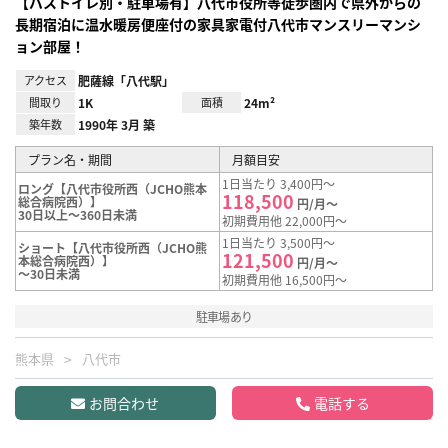
【バストイレ別・駐車場有】八代市役所等徒歩圏内で県外からの
長期宿泊に温水暖房便座付の家具家電付八代市マンスリーマンシ
ョン部屋！
アクセス
肥薩線「八代駅」
間取り
1K
面積
24m²
築年数
1990年 3月 築
プラン名・期間
月額目安
1日当たり 3,400円～
ロング【八代市役所西（JCHO熊本
118,500
総合病院西）】
円/月～
30日以上～360日未満
初期費用他 22,000円～
1日当たり 3,500円～
ショート【八代市役所西（JCHO熊
121,500
本総合病院西）】
円/月～
～30日未満
初期費用他 16,500円～
駐車場あり
熊本県
八代市
お問合わせ
電話する