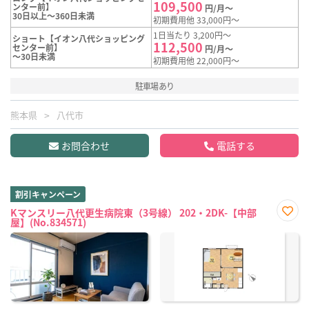
109,500
ンター前】
円/月～
30日以上～360日未満
初期費用他 33,000円～
1日当たり 3,200円～
ショート【イオン八代ショッピング
112,500
センター前】
円/月～
～30日未満
初期費用他 22,000円～
駐車場あり
熊本県
八代市
お問合わせ
電話する
割引キャンペーン
Kマンスリー八代更生病院東（3号線） 202・2DK-【中部
屋】(No.834571)
お気
に入
り登
録