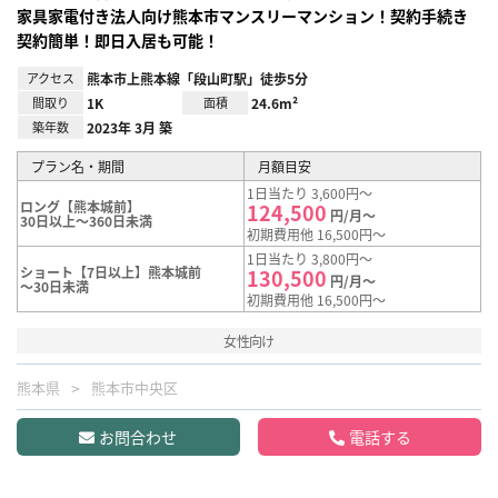
家具家電付き法人向け熊本市マンスリーマンション！契約手続き
契約簡単！即日入居も可能！
アクセス
熊本市上熊本線「段山町駅」徒歩5分
間取り
1K
面積
24.6m²
築年数
2023年 3月 築
プラン名・期間
月額目安
1日当たり 3,600円～
ロング【熊本城前】
124,500
円/月～
30日以上～360日未満
初期費用他 16,500円～
1日当たり 3,800円～
ショート【7日以上】熊本城前
130,500
円/月～
～30日未満
初期費用他 16,500円～
女性向け
熊本県
熊本市中央区
お問合わせ
電話する