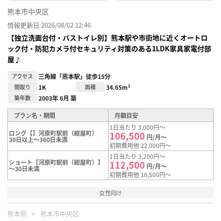
熊本市中央区
情報更新日 2026/08/02 12:46
【独立洗面台付・バストイレ別】熊本駅や市街地に近くオートロ
ック付・防犯カメラ付セキュリティ対策のある1LDK家具家電付部
屋♪
アクセス
三角線「熊本駅」徒歩15分
間取り
1K
面積
34.65m²
築年数
2003年 6月 築
プラン名・期間
月額目安
1日当たり 3,000円～
ロング【】河原町駅前（紺屋町）
106,500
円/月～
30日以上～360日未満
初期費用他 22,000円～
1日当たり 3,200円～
ショート【河原町駅前（紺屋町）】
112,500
円/月～
～30日未満
初期費用他 16,500円～
女性向け
熊本県
熊本市中央区