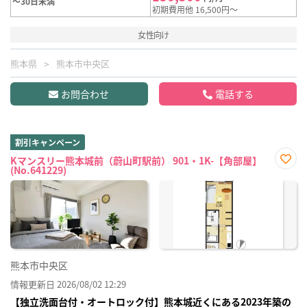
～30日未満
初期費用他 16,500円～
女性向け
熊本県
熊本市中央区
お問合わせ
電話する
割引キャンペーン
Kマンスリー熊本城前（蔚山町駅前） 901・1K-【角部屋】
(No.641229)
お気
に入
り登
録
熊本市中央区
情報更新日 2026/08/02 12:29
【独立洗面台付・オートロック付】熊本城近くにある2023年築の