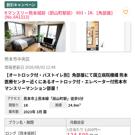
割引キャンペーン
Kマンスリー熊本城前（蔚山町駅前） 903・1K-【角部屋】
(No.641313)
お気
に入
り登
録
熊本市中央区
情報更新日 2026/08/02 12:48
【オートロック付・バストイレ別】角部屋にて国立病院機構 熊本
医療センター近くにあるオートロック付・エレベーター付熊本市
マンスリーマンション部屋！
アクセス
熊本市上熊本線「段山町駅」徒歩5分
間取り
1K
面積
24.9m²
築年数
2023年 3月 築
プラン名・期間
月額目安
1日当たり 3,600円～
ロング【熊本城前】
124,500