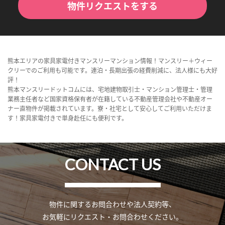
物件リクエストをする
熊本エリアの家具家電付きマンスリーマンション情報！マンスリー＋ウィー
クリーでのご利用も可能です。連泊・長期出張の経費削減に、法人様にも大好
評！
熊本マンスリードットコムには、宅地建物取引士・マンション管理士・管理
業務主任者など国家資格保有者が在籍している不動産管理会社や不動産オー
ナー直物件が掲載されています。寮・社宅として安心してご利用いただけま
す！家具家電付きで単身赴任にも便利です。
CONTACT US
物件に関するお問合わせや法人契約等、
お気軽にリクエスト・お問合わせください。