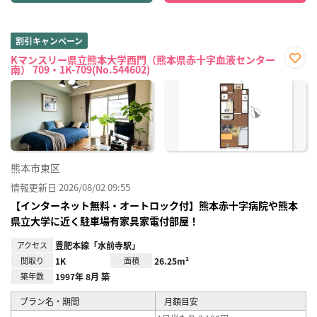
割引キャンペーン
Kマンスリー県立熊本大学西門（熊本県赤十字血液センター
南） 709・1K-709(No.544602)
お気
に入
り登
録
熊本市東区
情報更新日 2026/08/02 09:55
【インターネット無料・オートロック付】熊本赤十字病院や熊本
県立大学に近く駐車場有家具家電付部屋！
アクセス
豊肥本線「水前寺駅」
間取り
1K
面積
26.25m²
築年数
1997年 8月 築
プラン名・期間
月額目安