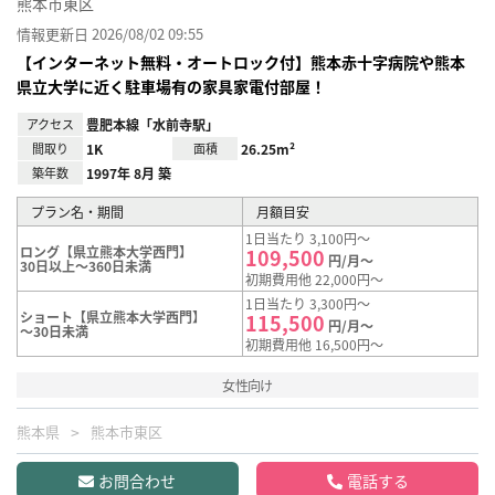
熊本市東区
情報更新日 2026/08/02 09:55
【インターネット無料・オートロック付】熊本赤十字病院や熊本
県立大学に近く駐車場有の家具家電付部屋！
アクセス
豊肥本線「水前寺駅」
間取り
1K
面積
26.25m²
築年数
1997年 8月 築
プラン名・期間
月額目安
1日当たり 3,100円～
ロング【県立熊本大学西門】
109,500
円/月～
30日以上～360日未満
初期費用他 22,000円～
1日当たり 3,300円～
ショート【県立熊本大学西門】
115,500
円/月～
～30日未満
初期費用他 16,500円～
女性向け
熊本県
熊本市東区
お問合わせ
電話する