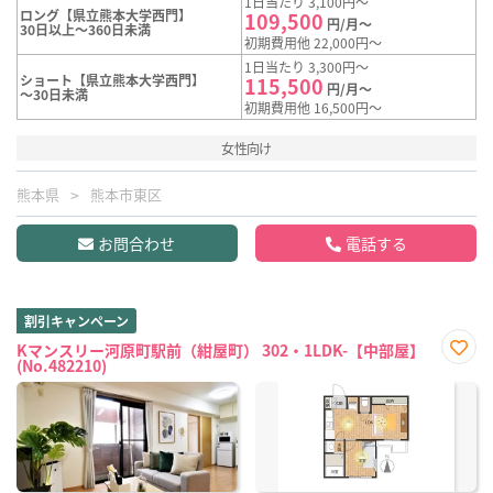
1日当たり 3,100円～
ロング【県立熊本大学西門】
109,500
円/月～
30日以上～360日未満
初期費用他 22,000円～
1日当たり 3,300円～
ショート【県立熊本大学西門】
115,500
円/月～
～30日未満
初期費用他 16,500円～
女性向け
熊本県
熊本市東区
お問合わせ
電話する
割引キャンペーン
Kマンスリー河原町駅前（紺屋町） 302・1LDK-【中部屋】
(No.482210)
お気
に入
り登
録