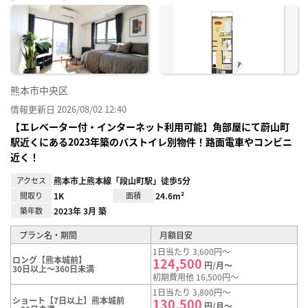
に入
り登
録
熊本市中央区
情報更新日 2026/08/02 12:40
【エレベーター付・インターネット利用可能】角部屋にて蔚山町
駅近くにある2023年築のバストイレ別物件！路面電車やコンビニ
近く！
アクセス
熊本市上熊本線「段山町駅」徒歩5分
間取り
1K
面積
24.6m²
築年数
2023年 3月 築
プラン名・期間
月額目安
1日当たり 3,600円～
ロング【熊本城前】
124,500
円/月～
30日以上～360日未満
初期費用他 16,500円～
1日当たり 3,800円～
ショート【7日以上】熊本城前
130,500
円/月～