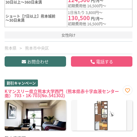
円/月～
30日以上～360日未満
初期費用他 16,500円～
1日当たり 3,800円～
ショート【7日以上】熊本城前
130,500
円/月～
～30日未満
初期費用他 16,500円～
女性向け
熊本県
熊本市中央区
お問合わせ
電話する
割引キャンペーン
Kマンスリー県立熊本大学西門（熊本県赤十字血液センター
南） 703・1K-703(No.541302)
お気
に入
り登
録