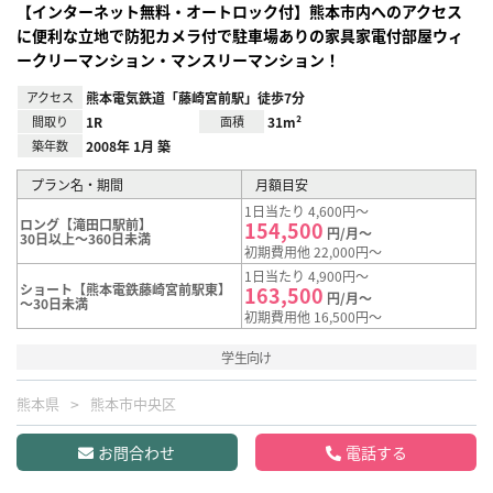
【インターネット無料・オートロック付】熊本市内へのアクセス
に便利な立地で防犯カメラ付で駐車場ありの家具家電付部屋ウィ
ークリーマンション・マンスリーマンション！
アクセス
熊本電気鉄道「藤崎宮前駅」徒歩7分
間取り
1R
面積
31m²
築年数
2008年 1月 築
プラン名・期間
月額目安
1日当たり 4,600円～
ロング【滝田口駅前】
154,500
円/月～
30日以上～360日未満
初期費用他 22,000円～
1日当たり 4,900円～
ショート【熊本電鉄藤崎宮前駅東】
163,500
円/月～
～30日未満
初期費用他 16,500円～
学生向け
熊本県
熊本市中央区
お問合わせ
電話する