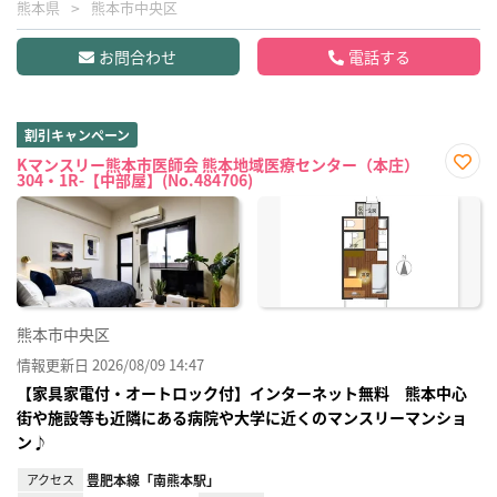
熊本県
熊本市中央区
お問合わせ
電話する
割引キャンペーン
Kマンスリー熊本市医師会 熊本地域医療センター（本庄）
304・1R-【中部屋】(No.484706)
お気
に入
り登
録
熊本市中央区
情報更新日 2026/08/09 14:47
【家具家電付・オートロック付】インターネット無料 熊本中心
街や施設等も近隣にある病院や大学に近くのマンスリーマンショ
ン♪
アクセス
豊肥本線「南熊本駅」