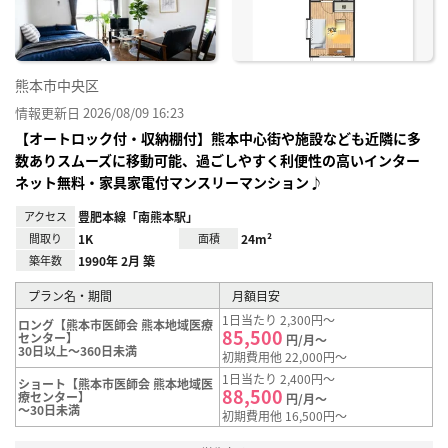
熊本市中央区
情報更新日 2026/08/09 16:23
【オートロック付・収納棚付】熊本中心街や施設なども近隣に多
数ありスムーズに移動可能、過ごしやすく利便性の高いインター
ネット無料・家具家電付マンスリーマンション♪
アクセス
豊肥本線「南熊本駅」
間取り
1K
面積
24m²
築年数
1990年 2月 築
プラン名・期間
月額目安
1日当たり 2,300円～
ロング【熊本市医師会 熊本地域医療
85,500
センター】
円/月～
30日以上～360日未満
初期費用他 22,000円～
1日当たり 2,400円～
ショート【熊本市医師会 熊本地域医
88,500
療センター】
円/月～
～30日未満
初期費用他 16,500円～