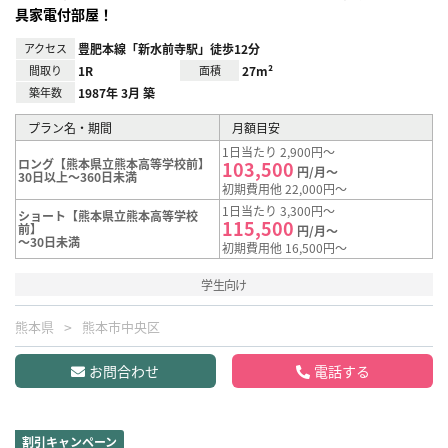
具家電付部屋！
アクセス
豊肥本線「新水前寺駅」徒歩12分
間取り
1R
面積
27m²
築年数
1987年 3月 築
プラン名・期間
月額目安
1日当たり 2,900円～
ロング【熊本県立熊本高等学校前】
103,500
円/月～
30日以上～360日未満
初期費用他 22,000円～
1日当たり 3,300円～
ショート【熊本県立熊本高等学校
115,500
前】
円/月～
～30日未満
初期費用他 16,500円～
学生向け
熊本県
熊本市中央区
お問合わせ
電話する
割引キャンペーン