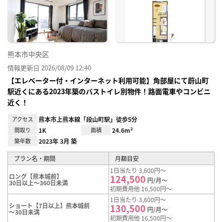
り登
録
熊本市中央区
情報更新日 2026/08/09 12:40
【エレベーター付・インターネット利用可能】角部屋にて蔚山町
駅近くにある2023年築のバストイレ別物件！路面電車やコンビニ
近く！
アクセス
熊本市上熊本線「段山町駅」徒歩5分
間取り
1K
面積
24.6m²
築年数
2023年 3月 築
プラン名・期間
月額目安
1日当たり 3,600円～
ロング【熊本城前】
124,500
円/月～
30日以上～360日未満
初期費用他 16,500円～
1日当たり 3,800円～
ショート【7日以上】熊本城前
130,500
円/月～
～30日未満
初期費用他 16,500円～