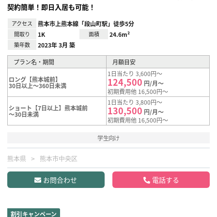
契約簡単！即日入居も可能！
アクセス
熊本市上熊本線「段山町駅」徒歩5分
間取り
1K
面積
24.6m²
築年数
2023年 3月 築
プラン名・期間
月額目安
1日当たり 3,600円～
ロング【熊本城前】
124,500
円/月～
30日以上～360日未満
初期費用他 16,500円～
1日当たり 3,800円～
ショート【7日以上】熊本城前
130,500
円/月～
～30日未満
初期費用他 16,500円～
学生向け
熊本県
熊本市中央区
お問合わせ
電話する
割引キャンペーン