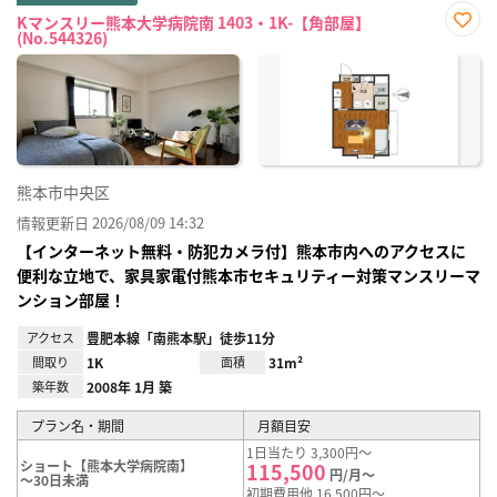
Kマンスリー熊本大学病院南 1403・1K-【角部屋】
(No.544326)
お気
に入
り登
録
熊本市中央区
情報更新日 2026/08/09 14:32
【インターネット無料・防犯カメラ付】熊本市内へのアクセスに
便利な立地で、家具家電付熊本市セキュリティー対策マンスリーマ
ンション部屋！
アクセス
豊肥本線「南熊本駅」徒歩11分
間取り
1K
面積
31m²
築年数
2008年 1月 築
プラン名・期間
月額目安
1日当たり 3,300円～
ショート【熊本大学病院南】
115,500
円/月～
～30日未満
初期費用他 16,500円～