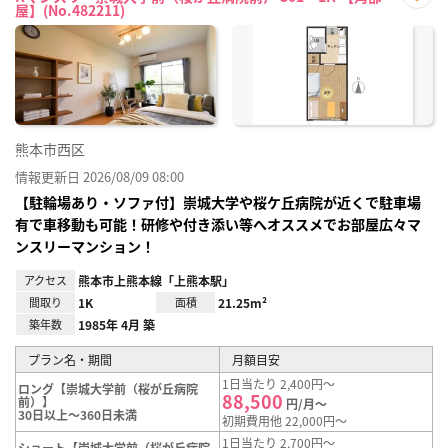
屋】(No.482211)
お気
に入
り登
録
熊本市西区
情報更新日 2026/08/09 08:00
【駐輪場あり・ソファ付】崇城大学や桜ケ丘病院が近くで駐車場
有で車移動も可能！研修や付き添い等へオススメでお部屋広々マ
ンスリーマンション！
アクセス
熊本市上熊本線「上熊本駅」
間取り
1K
面積
21.25m²
築年数
1985年 4月 築
プラン名・期間
月額目安
1日当たり 2,400円～
ロング【崇城大学前（桜が丘病院
88,500
前）】
円/月～
30日以上～360日未満
初期費用他 22,000円～
1日当たり 2,700円～
ショート【崇城大学前（桜が丘病院