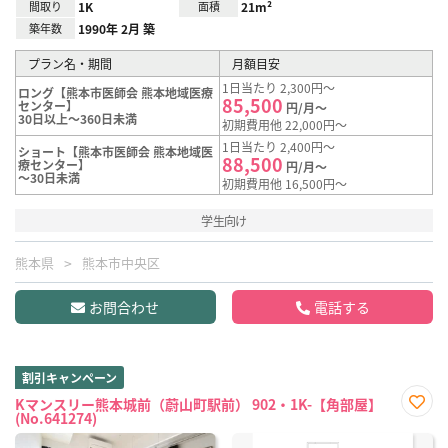
間取り
1K
面積
21m²
築年数
1990年 2月 築
プラン名・期間
月額目安
1日当たり 2,300円～
ロング【熊本市医師会 熊本地域医療
85,500
センター】
円/月～
30日以上～360日未満
初期費用他 22,000円～
1日当たり 2,400円～
ショート【熊本市医師会 熊本地域医
88,500
療センター】
円/月～
～30日未満
初期費用他 16,500円～
学生向け
熊本県
熊本市中央区
お問合わせ
電話する
割引キャンペーン
Kマンスリー熊本城前（蔚山町駅前） 902・1K-【角部屋】
(No.641274)
お気
に入