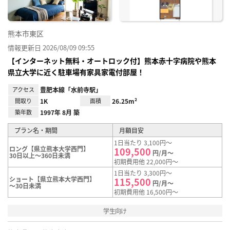
熊本市東区
情報更新日 2026/08/09 09:55
【インターネット無料・オートロック付】熊本赤十字病院や熊本
県立大学に近く駐車場有家具家電付部屋！
アクセス
豊肥本線「水前寺駅」
間取り
1K
面積
26.25m²
築年数
1997年 8月 築
プラン名・期間
月額目安
1日当たり 3,100円～
ロング【県立熊本大学西門】
109,500
円/月～
30日以上～360日未満
初期費用他 22,000円～
1日当たり 3,300円～
ショート【県立熊本大学西門】
115,500
円/月～
～30日未満
初期費用他 16,500円～
学生向け