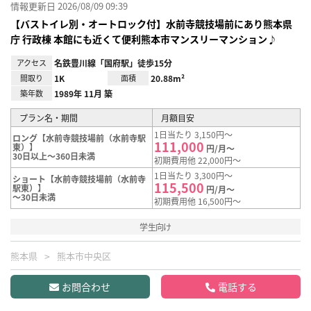
情報更新日 2026/08/09 09:39
【バストイレ別・オートロック付】水前寺競技場前にあり熊本県
庁 行政棟 本館にも近くて便利熊本市マンスリーマンション♪
アクセス
名鉄豊川線「国府駅」徒歩15分
間取り
1K
面積
20.88m²
築年数
1989年 11月 築
プラン名・期間
月額目安
1日当たり 3,150円～
ロング【水前寺競技場前（水前寺駅
111,000
東）】
円/月～
30日以上～360日未満
初期費用他 22,000円～
1日当たり 3,300円～
ショート【水前寺競技場前（水前寺
115,500
駅東）】
円/月～
～30日未満
初期費用他 16,500円～
学生向け
熊本県
熊本市中央区
お問合わせ
電話する