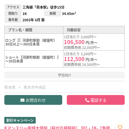
アクセス
三角線「熊本駅」徒歩15分
間取り
1K
面積
34.65m²
築年数
2003年 6月 築
プラン名・期間
月額目安
1日当たり 3,000円～
ロング【】河原町駅前（紺屋町）
106,500
円/月～
30日以上～360日未満
初期費用他 22,000円～
1日当たり 3,200円～
ショート【河原町駅前（紺屋町）】
112,500
円/月～
～30日未満
初期費用他 16,500円～
学生向け
熊本県
熊本市中央区
お問合わせ
電話する
割引キャンペーン
Kマンスリー崇城大学前（桜が丘病院前） 301・1K-【角部