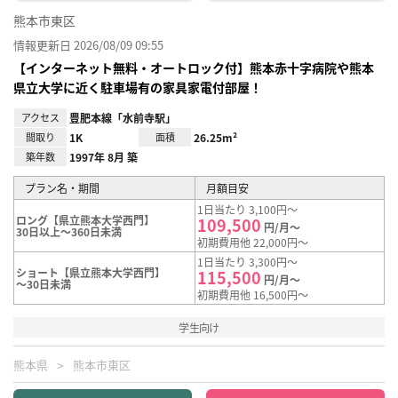
熊本市東区
情報更新日 2026/08/09 09:55
【インターネット無料・オートロック付】熊本赤十字病院や熊本
県立大学に近く駐車場有の家具家電付部屋！
アクセス
豊肥本線「水前寺駅」
間取り
1K
面積
26.25m²
築年数
1997年 8月 築
プラン名・期間
月額目安
1日当たり 3,100円～
ロング【県立熊本大学西門】
109,500
円/月～
30日以上～360日未満
初期費用他 22,000円～
1日当たり 3,300円～
ショート【県立熊本大学西門】
115,500
円/月～
～30日未満
初期費用他 16,500円～
学生向け
熊本県
熊本市東区