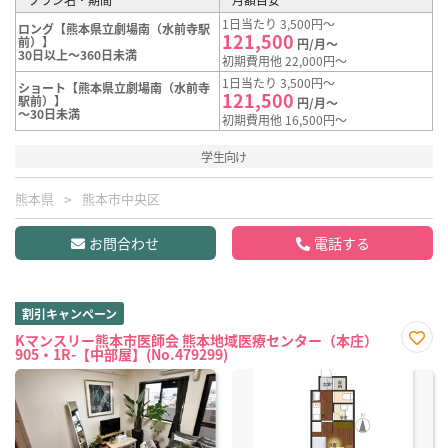
1日当たり 3,500円～
ロング【熊本県立劇場南（水前寺駅
121,500
前）】
円/月～
30日以上～360日未満
初期費用他 22,000円～
1日当たり 3,500円～
ショート【熊本県立劇場南（水前寺
121,500
駅前）】
円/月～
～30日未満
初期費用他 16,500円～
学生向け
熊本県
熊本市中央区
お問合わせ
電話する
割引キャンペーン
Kマンスリー熊本市医師会 熊本地域医療センター（本庄）
905・1R-【中部屋】(No.479299)
お気
に入
り登
録