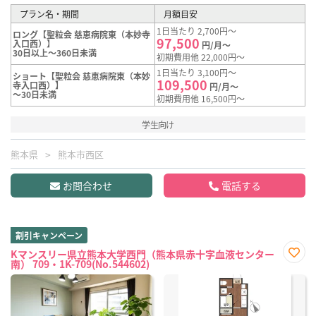
プラン名・期間
月額目安
1日当たり 2,700円～
ロング【聖粒会 慈恵病院東（本妙寺
97,500
入口西）】
円/月～
30日以上～360日未満
初期費用他 22,000円～
1日当たり 3,100円～
ショート【聖粒会 慈恵病院東（本妙
109,500
寺入口西）】
円/月～
～30日未満
初期費用他 16,500円～
学生向け
熊本県
熊本市西区
お問合わせ
電話する
割引キャンペーン
Kマンスリー県立熊本大学西門（熊本県赤十字血液センター
南） 709・1K-709(No.544602)
お気
に入
り登
録