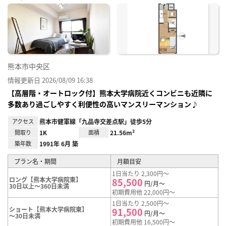
に入
り登
録
熊本市中央区
情報更新日 2026/08/09 16:38
【高層階・オートロック付】熊本大学病院近くコンビニも近隣に
多数あり過ごしやすく利便性の高いマンスリーマンション♪
アクセス
熊本市健軍線「九品寺交差点駅」徒歩5分
間取り
1K
面積
21.56m²
築年数
1991年 6月 築
プラン名・期間
月額目安
1日当たり 2,300円～
ロング【熊本大学病院東】
85,500
円/月～
30日以上～360日未満
初期費用他 22,000円～
1日当たり 2,500円～
ショート【熊本大学病院東】
91,500
円/月～
～30日未満
初期費用他 16,500円～