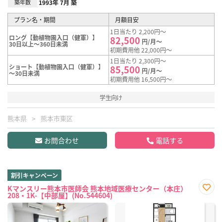
築年数
1993年 7月 築
プラン名・期間
月額目安
1日当たり 2,200円～
ロング【動植物園入口（健軍）】
82,500
円/月～
30日以上～360日未満
初期費用他 22,000円～
1日当たり 2,300円～
ショート【動植物園入口（健軍）】
85,500
円/月～
～30日未満
初期費用他 16,500円～
学生向け
熊本県
熊本市東区
お問合わせ
電話する
割引キャンペーン
Kマンスリー熊本市医師会 熊本地域医療センター（本庄）
208・1K-【中部屋】(No.544604)
お気
に入
り登
録