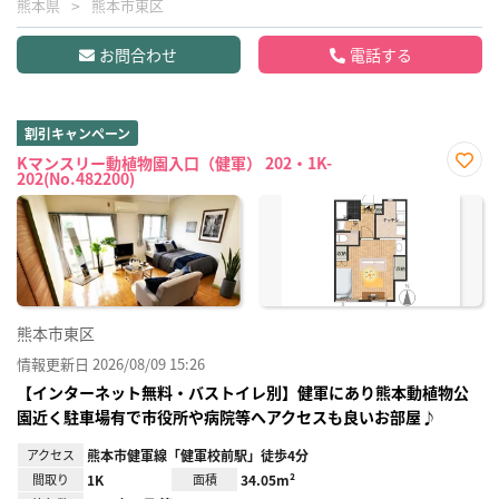
熊本県
熊本市東区
お問合わせ
電話する
割引キャンペーン
Kマンスリー動植物園入口（健軍） 202・1K-
202(No.482200)
お気
に入
り登
録
熊本市東区
情報更新日 2026/08/09 15:26
【インターネット無料・バストイレ別】健軍にあり熊本動植物公
園近く駐車場有で市役所や病院等へアクセスも良いお部屋♪
アクセス
熊本市健軍線「健軍校前駅」徒歩4分
間取り
1K
面積
34.05m²