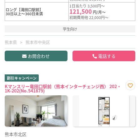
1日当たり 3,500円～
ロング【滝田口駅前】
121,500
円/月～
30日以上～360日未満
初期費用他 22,000円～
学生向け
熊本県
熊本市中央区
お問合わせ
電話する
割引キャンペーン
Kマンスリー竜田口駅前（熊本インターチェンジ西） 202・
1K-202(No.541879)
お気
に入
り登
録
熊本市北区