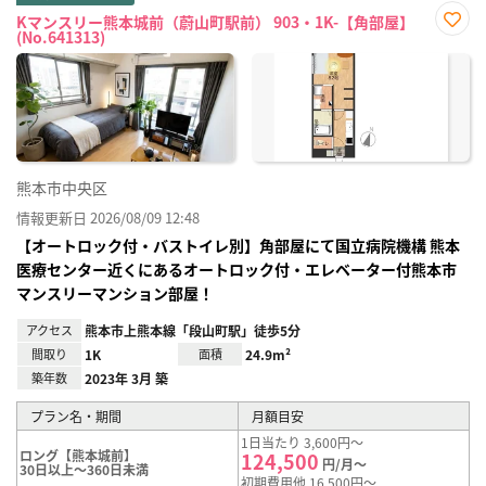
Kマンスリー熊本城前（蔚山町駅前） 903・1K-【角部屋】
(No.641313)
お気
に入
り登
録
熊本市中央区
情報更新日 2026/08/09 12:48
【オートロック付・バストイレ別】角部屋にて国立病院機構 熊本
医療センター近くにあるオートロック付・エレベーター付熊本市
マンスリーマンション部屋！
アクセス
熊本市上熊本線「段山町駅」徒歩5分
間取り
1K
面積
24.9m²
築年数
2023年 3月 築
プラン名・期間
月額目安
1日当たり 3,600円～
ロング【熊本城前】
124,500
円/月～
30日以上～360日未満
初期費用他 16,500円～