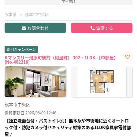
学生向け
熊本県
熊本市中央区
お問合わせ
電話する
割引キャンペーン
Kマンスリー河原町駅前（紺屋町） 302・1LDK-【中部屋】
(No.482210)
お気
に入
り登
録
熊本市中央区
情報更新日 2026/08/09 12:46
【独立洗面台付・バストイレ別】熊本駅や市街地に近くオートロ
ック付・防犯カメラ付セキュリティ対策のある1LDK家具家電付部
屋♪