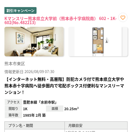
割引キャンペーン
Kマンスリー熊本県立大学前（熊本赤十字病院南） 602・1K-
602(No.482213)
お気
に入
り登
録
熊本市東区
情報更新日 2026/08/09 07:30
【インターネット無料・高層階】防犯カメラ付で熊本県立大学や
熊本赤十字病院へ徒歩圏内で宅配ボックス付便利なマンスリーマ
ンション！
アクセス
豊肥本線「水前寺駅」
間取り
1K
面積
20.25m²
築年数
1985年 2月 築
プラン名・期間
月額目安