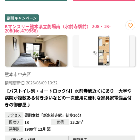
割引キャンペーン
Kマンスリー熊本県立劇場南（水前寺駅前） 208・1K-
208(No.479966)
お気
に入
り登
録
熊本市中央区
情報更新日 2026/08/09 10:32
【バストイレ別・オートロック付】水前寺駅近くにあり 大学や
病院が複数ある付き添いなどの一次使用に便利な家具家電備品付
きの御部屋♪
アクセス
豊肥本線「新水前寺駅」徒歩10分
間取り
1K
面積
23.2m²
築年数
1989年 12月 築
プラン名・期間
月額目安