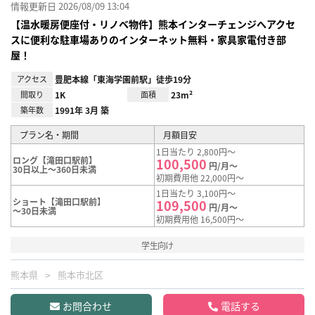
情報更新日 2026/08/09 13:04
【温水暖房便座付・リノベ物件】熊本インターチェンジへアクセ
スに便利な駐車場ありのインターネット無料・家具家電付き部
屋！
アクセス
豊肥本線「東海学園前駅」徒歩19分
間取り
1K
面積
23m²
築年数
1991年 3月 築
プラン名・期間
月額目安
1日当たり 2,800円～
ロング【滝田口駅前】
100,500
円/月～
30日以上～360日未満
初期費用他 22,000円～
1日当たり 3,100円～
ショート【滝田口駅前】
109,500
円/月～
～30日未満
初期費用他 16,500円～
学生向け
熊本県
熊本市北区
お問合わせ
電話する