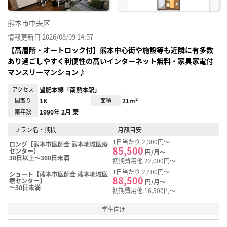
熊本市中央区
情報更新日 2026/08/09 14:57
【高層階・オートロック付】熊本中心街や施設等も近隣に有多数
あり過ごしやすく利便性の高いインターネット無料・家具家電付
マンスリーマンション♪
アクセス
豊肥本線「南熊本駅」
間取り
1K
面積
21m²
築年数
1990年 2月 築
プラン名・期間
月額目安
1日当たり 2,300円～
ロング【熊本市医師会 熊本地域医療
85,500
センター】
円/月～
30日以上～360日未満
初期費用他 22,000円～
1日当たり 2,400円～
ショート【熊本市医師会 熊本地域医
88,500
療センター】
円/月～
～30日未満
初期費用他 16,500円～
学生向け