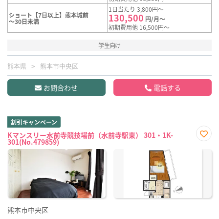
1日当たり 3,800円～
ショート【7日以上】熊本城前
130,500
円/月～
～30日未満
初期費用他 16,500円～
学生向け
熊本県
熊本市中央区
お問合わせ
電話する
割引キャンペーン
Kマンスリー水前寺競技場前（水前寺駅東） 301・1K-
301(No.479859)
お気
に入
り登
録
熊本市中央区