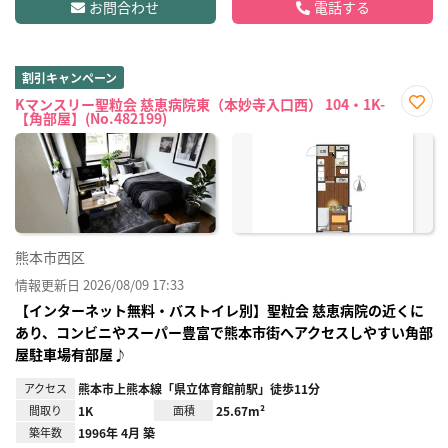
お問合わせ
電話する
割引キャンペーン
Kマンスリー聖粒会 慈恵病院東（本妙寺入口西） 104・1K-
【角部屋】(No.482199)
お気
に入
り登
録
熊本市西区
情報更新日 2026/08/09 17:33
【インターネット無料・バストイレ別】聖粒会 慈恵病院の近くに
あり、コンビニやスーパー豊富で熊本市街へアクセスしやすい角部
屋駐車場有部屋♪
アクセス
熊本市上熊本線「県立体育館前駅」徒歩11分
間取り
1K
面積
25.67m²
築年数
1996年 4月 築