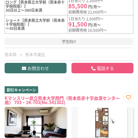
1日当たり 2,300円～
ロング【熊本県立大学前（熊本赤十
85,500
字病院南）】
円/月～
30日以上～360日未満
初期費用他 22,000円～
1日当たり 2,500円～
ショート【熊本県立大学前（熊本赤
91,500
十字病院南）】
円/月～
～30日未満
初期費用他 16,500円～
学生向け
熊本県
熊本市東区
お問合わせ
電話する
割引キャンペーン
Kマンスリー県立熊本大学西門（熊本県赤十字血液センター
南） 703・1K-703(No.541302)
お気
に入
り登
録