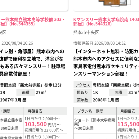
ー熊本県立熊本高等学校前 303・
Kマンスリー熊本大学病院南 1403
屋】(No.544355)
部屋】(No.544326)
央区
熊本市中央区
26/08/04 16:26
情報更新日 2026/08/03 14:32
イレ別・角部屋】熊本市内への
【インターネット無料・防犯カ
抜群で便利な立地で、洋室がな
熊本市内へのアクセスに便利な
帖もある広々マンスリー！駐車場
家具家電付熊本市セキュリティ
具家電付部屋！
ンスリーマンション部屋！
豊肥本線「新水前寺駅」徒歩12分
豊肥本線「南熊本駅」徒歩
アクセス
1R
27m²
1K
31m
面積
間取り
面積
1987年 3月 築
2008年 1月 築
築年数
・期間
月額目安
プラン名・期間
月額目安
1日当たり 2,900円～
1日当たり 3,
熊本県立熊本高
ショート【熊本大学病院
103,500
115,50
】
南】
円/月～
360日未満
～30日未満
初期費用他 22,000円～
初期費用他 1
1日当たり 3,300円～
1日当たり 3,
【熊本県立熊本