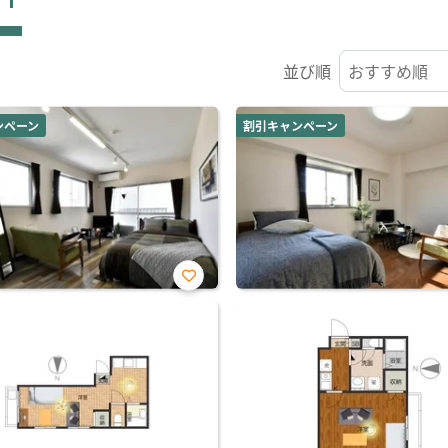
並び順
ンペーン
割引キャンペーン
お気
に入
り登
録