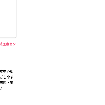
り登
録
地域医療セン
】
本中心街
ごしやす
無料・家
♪
²