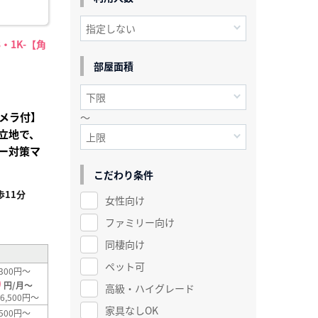
・1K-【角
部屋面積
メラ付】
～
立地で、
ー対策マ
こだわり条件
11分
女性向け
²
ファミリー向け
同棲向け
ペット可
300円～
0
円/月～
高級・ハイグレード
6,500円～
家具なしOK
500円～