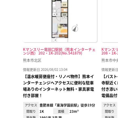
り登
録
Kマンスリー竜田口駅前（熊本インターチェ
Kマンス
ンジ西） 202・1K-202(No.541879)
208・1K-
熊本市北区
熊本市中
情報更新日 2026/08/02 13:04
情報更新日 20
【温水暖房便座付・リノベ物件】熊本イ
【バスト
ンターチェンジへアクセスに便利な駐車
寺駅近く
場ありのインターネット無料・家具家電
付き添い
付き部屋！
電備品付
豊肥本線「東海学園前駅」徒歩19分
アクセス
アクセス
1K
23m²
間取り
面積
間取り
1991年 3月 築
築年数
築年数