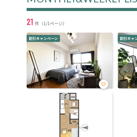
21
件（1/1ページ）
割引キャンペーン
割引キャ
お気
に入
り登
録