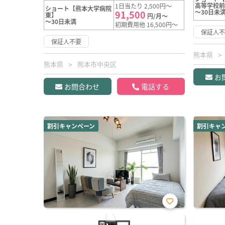
高等学校
1日当たり 2,500円～
ショート【熊本大学病院
～30日未
91,500
東】
円/月～
～30日未満
初期費用他 16,500円～
保証人
保証人不要
熊本県
熊本県
熊本市中央区
お
お問合わせ
電話する
割引キャンペーン
割引キャ
お気
に入