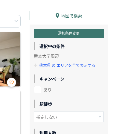
地図で検索
選択条件変更
選択中の条件
熊本大学周辺
熊本県 の エリアを全て表示する
キャンペーン
あり
お気
に入
り登
録
駅徒歩
利用人数