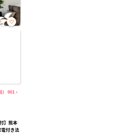
お気
に入
り登
録
） 901・
付】熊本
家電付き法