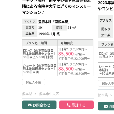
2023
隣にある病院や大学に近くのマンスリー
やコンビ
マンション♪
アクセス
豊肥本線「南熊本駅」
アクセス
1K
21m²
間取り
面積
間取り
1990年 2月 築
築年数
築年数
プラン名・期間
月額目安
プラン名
1日当たり 2,300円～
ロング【熊本市医師会
85,500
ロング【
熊本地域医療センター】
円/月～
30日以上～
30日以上～360日未満
初期費用他 22,000円～
1日当たり 2,400円～
ショート【熊本市医師会
ショート【
88,500
熊本地域医療センター】
円/月～
本城前
～30日未満
～30日未
初期費用他 16,500円～
保証人不要
保証人
熊本県
熊本市中央区
熊本県
お問合わせ
電話する
お