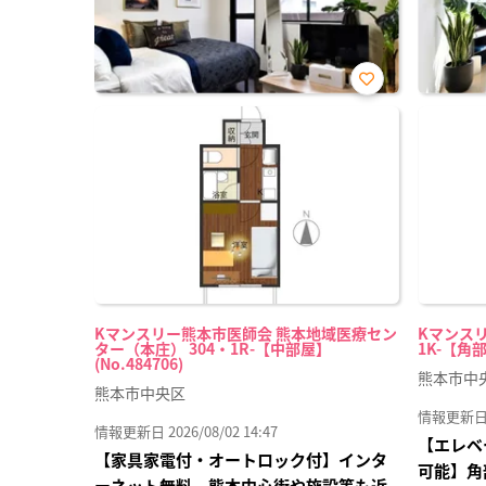
お気
に入
り登
録
Kマンスリー熊本市医師会 熊本地域医療セン
Kマンスリ
ター（本庄） 304・1R-【中部屋】
1K-【角部
(No.484706)
熊本市中
熊本市中央区
情報更新日 20
情報更新日 2026/08/02 14:47
【エレベ
【家具家電付・オートロック付】インタ
可能】角
ーネット無料 熊本中心街や施設等も近