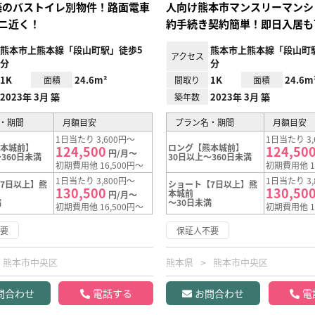
年築のバストイレ別物件！路面電車
人向け熊本市マンスリーマンシ
ニ近く！
約手続き契約簡単！即日入居も
熊本市上熊本線「段山町駅」徒歩5
熊本市上熊本線「段山町
アクセス
分
分
1K
24.6m²
1K
24.6m
面積
間取り
面積
2023年 3月 築
2023年 3月 築
築年数
・期間
月額目安
プラン名・期間
月額目安
1日当たり 3,600円～
1日当たり 3,
熊本城前】
ロング【熊本城前】
124,500
124,50
円/月～
360日未満
30日以上～360日未満
初期費用他 16,500円～
初期費用他 1
1日当たり 3,800円～
1日当たり 3,
7日以上】熊
ショート【7日以上】熊
130,500
130,50
本城前
円/月～
満
～30日未満
初期費用他 16,500円～
初期費用他 1
不要
保証人不要
熊本市中央区
熊本県
熊本市中央区
問合わせ
電話する
お問合わせ
電