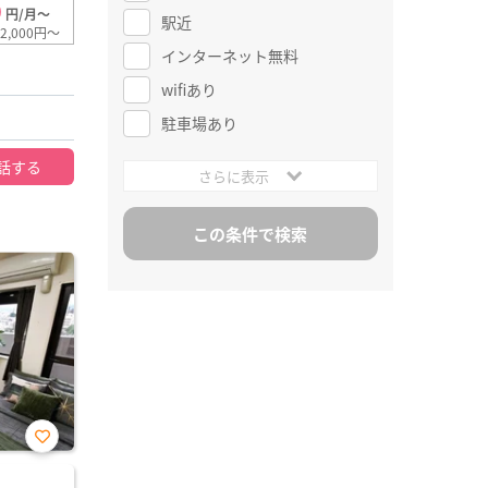
0
円/月～
駅近
2,000円～
インターネット無料
wifiあり
駐車場あり
話する
さらに表示
お気
に入