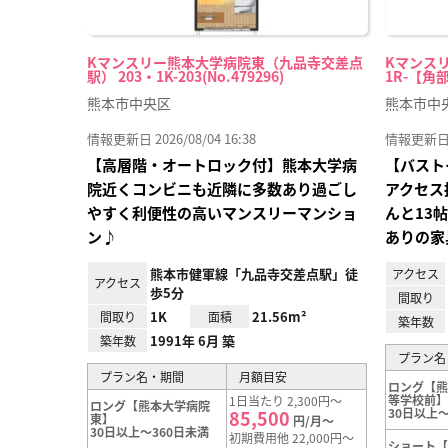
Kマンスリー熊本大学病院東（九品寺交差点
Kマンスリ
駅） 203・1K-203(No.479296)
1R-【角部
熊本市中央区
熊本市中
情報更新日 2026/08/04 16:38
情報更新日 20
【高層階・オートロック付】熊本大学病
【バスト
院近くコンビニも近隣に多数あり過ごし
アクセス
やすく利便性の高いマンスリーマンショ
んと13
ン♪
ありの家
熊本市健軍線「九品寺交差点駅」徒
アクセス
アクセス
歩5分
間取り
1K
21.56m²
間取り
面積
築年数
1991年 6月 築
築年数
プラン名
プラン名・期間
月額目安
ロング【
等学校前
1日当たり 2,300円～
ロング【熊本大学病院
30日以上～
85,500
東】
円/月～
30日以上～360日未満
初期費用他 22,000円～
ショート