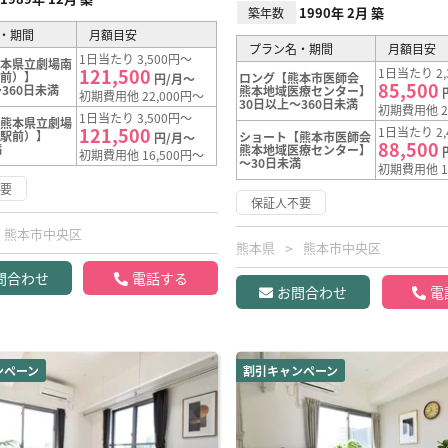
1990年 2月 築
築年数
・期間
月額目安
プラン名・期間
月額目安
1日当たり 3,500円～
熊本県立劇場南
121,500
1日当たり 2,
駅前）】
ロング【熊本市医師会
円/月～
85,500
360日未満
熊本地域医療センター】
初期費用他 22,000円～
30日以上～360日未満
初期費用他 2
1日当たり 3,500円～
【熊本県立劇場
121,500
1日当たり 2,
寺駅前）】
ショート【熊本市医師会
円/月～
88,500
満
熊本地域医療センター】
初期費用他 16,500円～
～30日未満
初期費用他 1
不要
保証人不要
熊本市中央区
熊本県
熊本市中央区
問合わせ
電話する
お問合わせ
電
ンペーン
割引キャンペーン