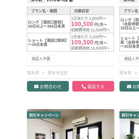
プラン名・期間
月額目安
プラン名
1日当たり 2,800円～
ロング【
ロング【滝田口駅前】
100,500
（水前寺
円/月～
30日以上～360日未満
30日以上～
初期費用他 22,000円～
1日当たり 3,100円～
ショート
ショート【滝田口駅前】
109,500
南（水前
円/月～
～30日未満
～30日未
初期費用他 16,500円～
保証人不要
保証人
熊本県
熊本市北区
熊本県
お問合わせ
電話する
お
割引キャンペーン
割引キャ