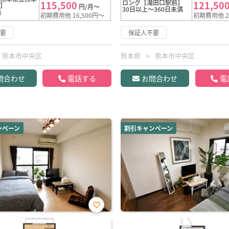
ロング【滝田口駅前】
115,500
121,50
前】
円/月～
30日以上～360日未満
満
初期費用他 16,500円～
初期費用他 2
不要
保証人不要
熊本市中央区
熊本県
熊本市中央区
問合わせ
電話する
お問合わせ
電
ンペーン
割引キャンペーン
お気
に入