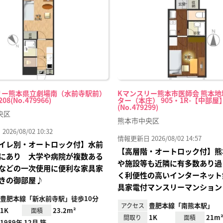
り登
録
リー熊本県立劇場南（水前寺駅前）
Kマンスリー熊本市医師会 熊本
208(No.479966)
ター（本庄） 905・1R-【中部屋
(No.479299)
央区
熊本市中央区
26/08/02 10:32
情報更新日 2026/08/02 14:57
イレ別・オートロック付】水前
【高層階・オートロック付】熊
にあり 大学や病院が複数ある
や施設等も近隣に有多数あり過
などの一次使用に便利な家具家
く利便性の高いインターネット
きの御部屋♪
具家電付マンスリーマンション
豊肥本線「新水前寺駅」徒歩10分
豊肥本線「南熊本駅」
アクセス
1K
23.2m²
面積
1K
21m
間取り
面積
1989年 12月 築