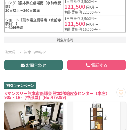
1日当たり 3,500円～
ロング【熊本県立劇場南（水前寺駅
121,500
前）】
円/月～
30日以上～360日未満
初期費用他 22,000円～
1日当たり 3,500円～
ショート【熊本県立劇場南（水前寺
121,500
駅前）】
円/月～
～30日未満
初期費用他 16,500円～
特急対応可
熊本県
熊本市中央区
お問合わせ
電話する
割引キャンペーン
Kマンスリー熊本市医師会 熊本地域医療センター（本庄）
905・1R-【中部屋】(No.479299)
お気
に入
り登
録