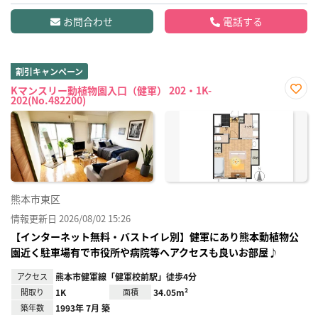
お問合わせ
電話する
割引キャンペーン
Kマンスリー動植物園入口（健軍） 202・1K-
202(No.482200)
お気
に入
り登
録
熊本市東区
情報更新日 2026/08/02 15:26
【インターネット無料・バストイレ別】健軍にあり熊本動植物公
園近く駐車場有で市役所や病院等へアクセスも良いお部屋♪
アクセス
熊本市健軍線「健軍校前駅」徒歩4分
間取り
1K
面積
34.05m²
築年数
1993年 7月 築