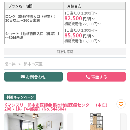
プラン名・期間
月額目安
1日当たり 2,200円～
ロング【動植物園入口（健軍）】
82,500
円/月～
30日以上～360日未満
初期費用他 22,000円～
1日当たり 2,300円～
ショート【動植物園入口（健軍）】
85,500
円/月～
～30日未満
初期費用他 16,500円～
特急対応可
熊本県
熊本市東区
お問合わせ
電話する
割引キャンペーン
Kマンスリー熊本市医師会 熊本地域医療センター（本庄）
208・1K-【中部屋】(No.544604)
お気
に入
り登
録