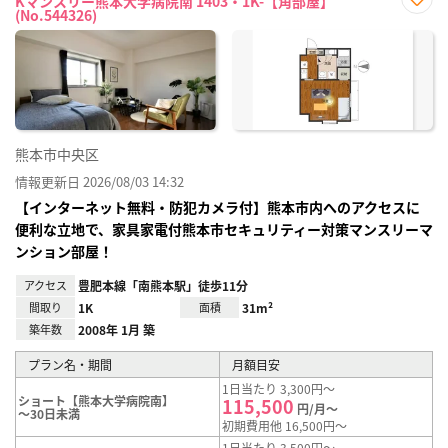
Kマンスリー熊本大学病院南 1403・1K-【角部屋】
(No.544326)
お気
に入
り登
録
熊本市中央区
情報更新日 2026/08/03 14:32
【インターネット無料・防犯カメラ付】熊本市内へのアクセスに
便利な立地で、家具家電付熊本市セキュリティー対策マンスリーマ
ンション部屋！
アクセス
豊肥本線「南熊本駅」徒歩11分
間取り
1K
面積
31m²
築年数
2008年 1月 築
プラン名・期間
月額目安
1日当たり 3,300円～
ショート【熊本大学病院南】
115,500
円/月～
～30日未満
初期費用他 16,500円～
1日当たり 3,500円～