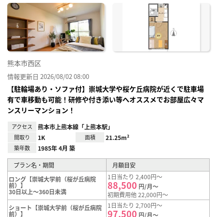
に入
り登
録
熊本市西区
情報更新日 2026/08/02 08:00
【駐輪場あり・ソファ付】崇城大学や桜ケ丘病院が近くで駐車場
有で車移動も可能！研修や付き添い等へオススメでお部屋広々マ
ンスリーマンション！
アクセス
熊本市上熊本線「上熊本駅」
間取り
1K
面積
21.25m²
築年数
1985年 4月 築
プラン名・期間
月額目安
1日当たり 2,400円～
ロング【崇城大学前（桜が丘病院
88,500
前）】
円/月～
30日以上～360日未満
初期費用他 22,000円～
1日当たり 2,700円～
ショート【崇城大学前（桜が丘病院
97,500
前）】
円/月～