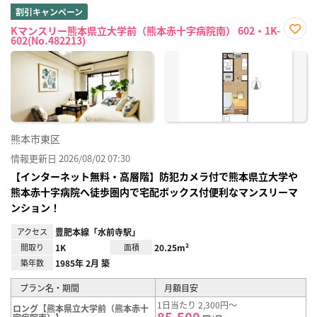
割引キャンペーン
Kマンスリー熊本県立大学前（熊本赤十字病院南） 602・1K-
602(No.482213)
お気
に入
り登
録
熊本市東区
情報更新日 2026/08/02 07:30
【インターネット無料・高層階】防犯カメラ付で熊本県立大学や
熊本赤十字病院へ徒歩圏内で宅配ボックス付便利なマンスリーマ
ンション！
アクセス
豊肥本線「水前寺駅」
間取り
1K
面積
20.25m²
築年数
1985年 2月 築
プラン名・期間
月額目安
1日当たり 2,300円～
ロング【熊本県立大学前（熊本赤十
85,500