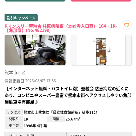
割引キャンペーン
Kマンスリー聖粒会 慈恵病院東（本妙寺入口西） 104・1K-
【角部屋】(No.482199)
お気
に入
り登
録
熊本市西区
情報更新日 2026/08/02 17:33
【インターネット無料・バストイレ別】聖粒会 慈恵病院の近くに
あり、コンビニやスーパー豊富で熊本市街へアクセスしやすい角部
屋駐車場有部屋♪
アクセス
熊本市上熊本線「県立体育館前駅」徒歩11分
間取り
1K
面積
25.67m²
築年数
1996年 4月 築