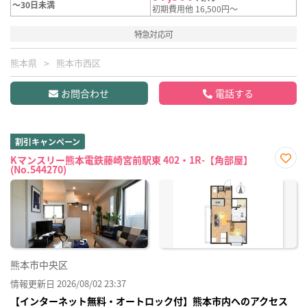
～30日未満
初期費用他 16,500円～
特急対応可
熊本県
熊本市西区
お問合わせ
電話する
割引キャンペーン
Kマンスリー熊本電鉄藤崎宮前駅東 402・1R-【角部屋】
(No.544270)
お気
に入
り登
録
熊本市中央区
情報更新日 2026/08/02 23:37
【インターネット無料・オートロック付】熊本市内へのアクセス