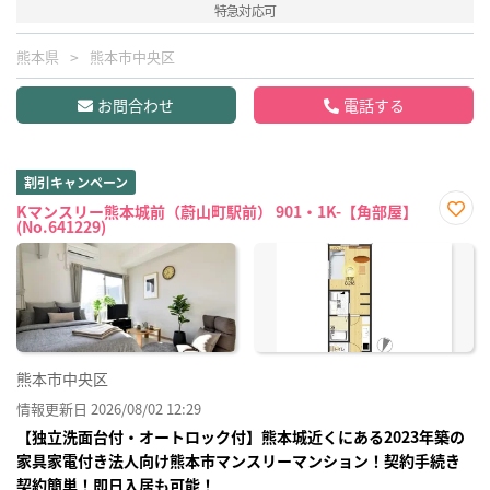
特急対応可
熊本県
熊本市中央区
お問合わせ
電話する
割引キャンペーン
Kマンスリー熊本城前（蔚山町駅前） 901・1K-【角部屋】
(No.641229)
お気
に入
り登
録
熊本市中央区
情報更新日 2026/08/02 12:29
【独立洗面台付・オートロック付】熊本城近くにある2023年築の
家具家電付き法人向け熊本市マンスリーマンション！契約手続き
契約簡単！即日入居も可能！