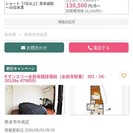
ショート【7日以上】熊本城前
130,500
円/月～
～30日未満
初期費用他 16,500円～
特急対応可
熊本県
熊本市中央区
お問合わせ
電話する
割引キャンペーン
Kマンスリー水前寺競技場前（水前寺駅東） 301・1K-
301(No.479859)
お気
に入
り登
録
熊本市中央区
情報更新日 2026/08/02 09:39