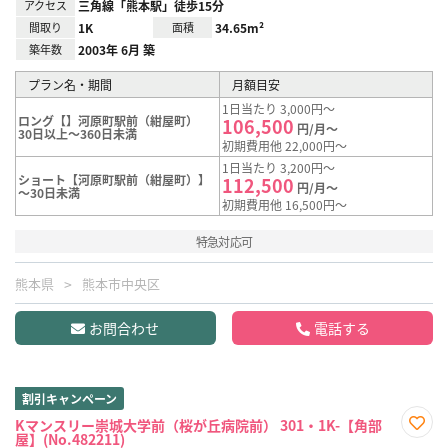
アクセス
三角線「熊本駅」徒歩15分
間取り
1K
面積
34.65m²
築年数
2003年 6月 築
プラン名・期間
月額目安
1日当たり 3,000円～
ロング【】河原町駅前（紺屋町）
106,500
円/月～
30日以上～360日未満
初期費用他 22,000円～
1日当たり 3,200円～
ショート【河原町駅前（紺屋町）】
112,500
円/月～
～30日未満
初期費用他 16,500円～
特急対応可
熊本県
熊本市中央区
お問合わせ
電話する
割引キャンペーン
Kマンスリー崇城大学前（桜が丘病院前） 301・1K-【角部
屋】(No.482211)
お気