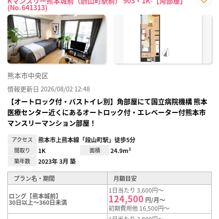
Kマンスリー熊本城前（蔚山町駅前） 903・1K-【角部屋】
(No.641313)
お気
に入
り登
録
熊本市中央区
情報更新日 2026/08/02 12:48
【オートロック付・バストイレ別】角部屋にて国立病院機構 熊本
医療センター近くにあるオートロック付・エレベーター付熊本市
マンスリーマンション部屋！
アクセス
熊本市上熊本線「段山町駅」徒歩5分
間取り
1K
面積
24.9m²
築年数
2023年 3月 築
プラン名・期間
月額目安
1日当たり 3,600円～
ロング【熊本城前】
124,500
円/月～
30日以上～360日未満
初期費用他 16,500円～
1日当たり 3,800円～