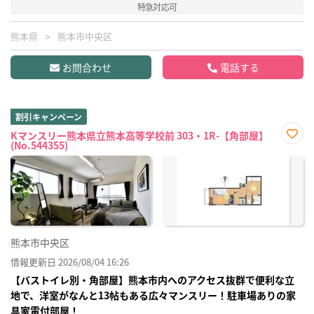
特急対応可
熊本県
熊本市中央区
お問合わせ
電話する
割引キャンペーン
Kマンスリー熊本県立熊本高等学校前 303・1R-【角部屋】
(No.544355)
お気
に入
り登
録
熊本市中央区
情報更新日 2026/08/04 16:26
【バストイレ別・角部屋】熊本市内へのアクセス抜群で便利な立
地で、洋室がなんと13帖もある広々マンスリー！駐車場ありの家
具家電付部屋！