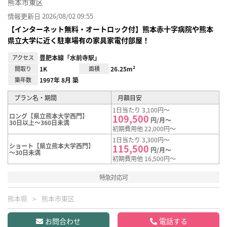
熊本市東区
情報更新日 2026/08/02 09:55
【インターネット無料・オートロック付】熊本赤十字病院や熊本
県立大学に近く駐車場有の家具家電付部屋！
アクセス
豊肥本線「水前寺駅」
間取り
1K
面積
26.25m²
築年数
1997年 8月 築
プラン名・期間
月額目安
1日当たり 3,100円～
ロング【県立熊本大学西門】
109,500
円/月～
30日以上～360日未満
初期費用他 22,000円～
1日当たり 3,300円～
ショート【県立熊本大学西門】
115,500
円/月～
～30日未満
初期費用他 16,500円～
特急対応可
熊本県
熊本市東区
お問合わせ
電話する