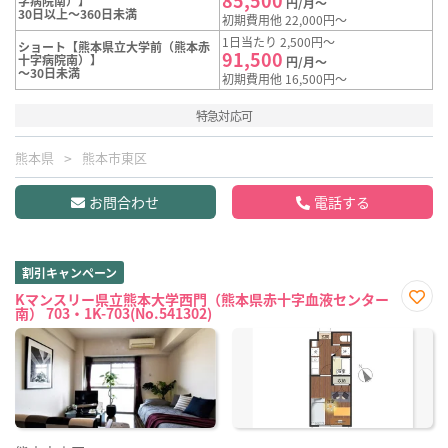
字病院南）】
円/月～
30日以上～360日未満
初期費用他 22,000円～
1日当たり 2,500円～
ショート【熊本県立大学前（熊本赤
91,500
十字病院南）】
円/月～
～30日未満
初期費用他 16,500円～
特急対応可
熊本県
熊本市東区
お問合わせ
電話する
割引キャンペーン
Kマンスリー県立熊本大学西門（熊本県赤十字血液センター
南） 703・1K-703(No.541302)
お気
に入
り登
録