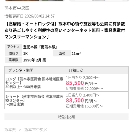
熊本市中央区
情報更新日 2026/08/02 14:57
【高層階・オートロック付】熊本中心街や施設等も近隣に有多数
あり過ごしやすく利便性の高いインターネット無料・家具家電付
マンスリーマンション♪
アクセス
豊肥本線「南熊本駅」
間取り
1K
面積
21m²
築年数
1990年 2月 築
プラン名・期間
月額目安
1日当たり 2,300円～
ロング【熊本市医師会 熊本地域医療
85,500
センター】
円/月～
30日以上～360日未満
初期費用他 22,000円～
1日当たり 2,400円～
ショート【熊本市医師会 熊本地域医
88,500
療センター】
円/月～
～30日未満
初期費用他 16,500円～
特急対応可
熊本県
熊本市中央区