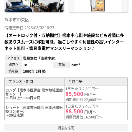
熊本市中央区
情報更新日 2026/08/02 16:23
【オートロック付・収納棚付】熊本中心街や施設なども近隣に多
数ありスムーズに移動可能、過ごしやすく利便性の高いインター
ネット無料・家具家電付マンスリーマンション♪
アクセス
豊肥本線「南熊本駅」
間取り
1K
面積
24m²
築年数
1990年 2月 築
プラン名・期間
月額目安
1日当たり 2,300円～
ロング【熊本市医師会 熊本地域医療
85,500
センター】
円/月～
30日以上～360日未満
初期費用他 22,000円～
1日当たり 2,400円～
ショート【熊本市医師会 熊本地域医
88,500
療センター】
円/月～
～30日未満
初期費用他 16,500円～
特急対応可