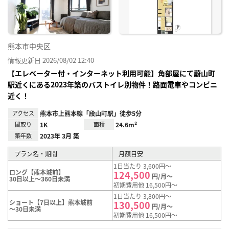
熊本市中央区
情報更新日 2026/08/02 12:40
【エレベーター付・インターネット利用可能】角部屋にて蔚山町
駅近くにある2023年築のバストイレ別物件！路面電車やコンビニ
近く！
アクセス
熊本市上熊本線「段山町駅」徒歩5分
間取り
1K
面積
24.6m²
築年数
2023年 3月 築
プラン名・期間
月額目安
1日当たり 3,600円～
ロング【熊本城前】
124,500
円/月～
30日以上～360日未満
初期費用他 16,500円～
1日当たり 3,800円～
ショート【7日以上】熊本城前
130,500
円/月～
～30日未満
初期費用他 16,500円～