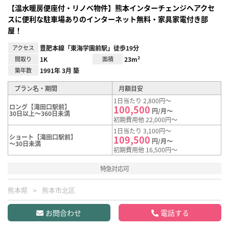
【温水暖房便座付・リノベ物件】熊本インターチェンジへアクセ
スに便利な駐車場ありのインターネット無料・家具家電付き部
屋！
アクセス
豊肥本線「東海学園前駅」徒歩19分
間取り
1K
面積
23m²
築年数
1991年 3月 築
プラン名・期間
月額目安
1日当たり 2,800円～
ロング【滝田口駅前】
100,500
円/月～
30日以上～360日未満
初期費用他 22,000円～
1日当たり 3,100円～
ショート【滝田口駅前】
109,500
円/月～
～30日未満
初期費用他 16,500円～
特急対応可
熊本県
熊本市北区
お問合わせ
電話する