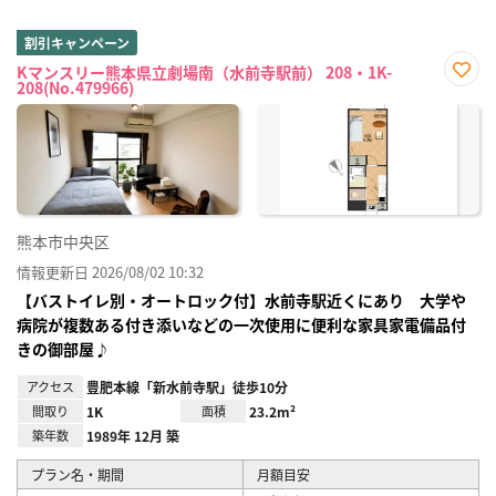
割引キャンペーン
Kマンスリー熊本県立劇場南（水前寺駅前） 208・1K-
208(No.479966)
お気
に入
り登
録
熊本市中央区
情報更新日 2026/08/02 10:32
【バストイレ別・オートロック付】水前寺駅近くにあり 大学や
病院が複数ある付き添いなどの一次使用に便利な家具家電備品付
きの御部屋♪
アクセス
豊肥本線「新水前寺駅」徒歩10分
間取り
1K
面積
23.2m²
築年数
1989年 12月 築
プラン名・期間
月額目安