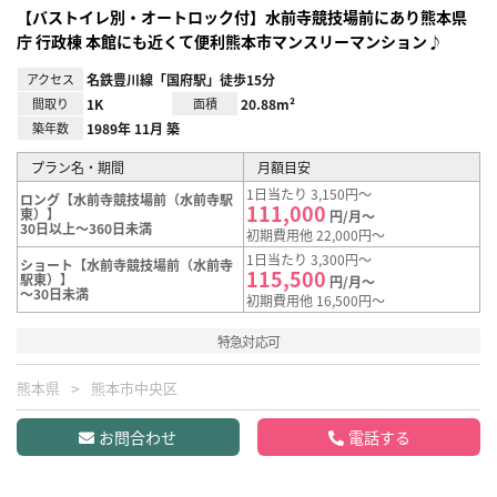
【バストイレ別・オートロック付】水前寺競技場前にあり熊本県
庁 行政棟 本館にも近くて便利熊本市マンスリーマンション♪
アクセス
名鉄豊川線「国府駅」徒歩15分
間取り
1K
面積
20.88m²
築年数
1989年 11月 築
プラン名・期間
月額目安
1日当たり 3,150円～
ロング【水前寺競技場前（水前寺駅
111,000
東）】
円/月～
30日以上～360日未満
初期費用他 22,000円～
1日当たり 3,300円～
ショート【水前寺競技場前（水前寺
115,500
駅東）】
円/月～
～30日未満
初期費用他 16,500円～
特急対応可
熊本県
熊本市中央区
お問合わせ
電話する