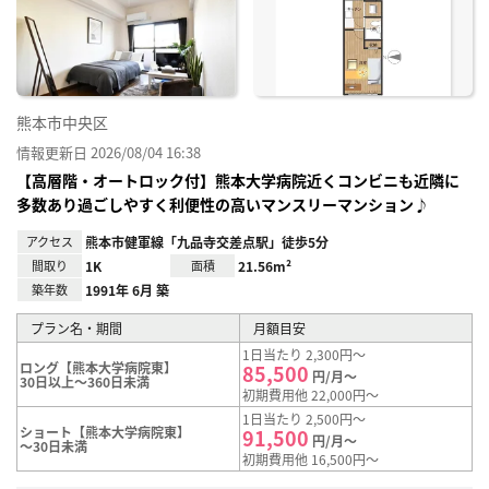
り登
録
熊本市中央区
情報更新日 2026/08/04 16:38
【高層階・オートロック付】熊本大学病院近くコンビニも近隣に
多数あり過ごしやすく利便性の高いマンスリーマンション♪
アクセス
熊本市健軍線「九品寺交差点駅」徒歩5分
間取り
1K
面積
21.56m²
築年数
1991年 6月 築
プラン名・期間
月額目安
1日当たり 2,300円～
ロング【熊本大学病院東】
85,500
円/月～
30日以上～360日未満
初期費用他 22,000円～
1日当たり 2,500円～
ショート【熊本大学病院東】
91,500
円/月～
～30日未満
初期費用他 16,500円～