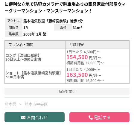
に便利な立地で防犯カメラ付で駐車場ありの家具家電付部屋ウィ
ークリーマンション・マンスリーマンション！
アクセス
熊本電気鉄道「藤崎宮前駅」徒歩7分
間取り
1R
面積
31m²
築年数
2008年 1月 築
プラン名・期間
月額目安
1日当たり 4,600円～
ロング【滝田口駅前】
154,500
円/月～
30日以上～360日未満
初期費用他 22,000円～
1日当たり 4,900円～
ショート【熊本電鉄藤崎宮前駅東】
163,500
円/月～
～30日未満
初期費用他 16,500円～
特急対応可
熊本県
熊本市中央区
お問合わせ
電話する