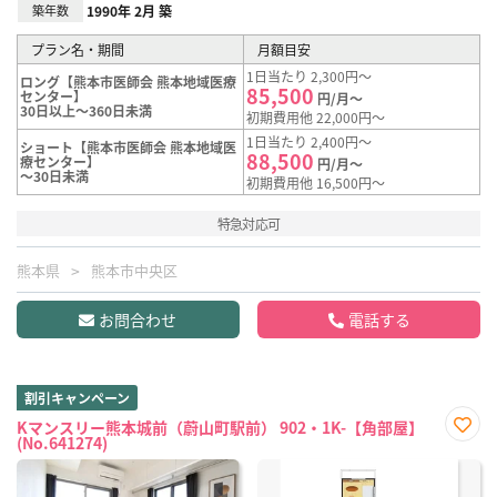
築年数
1990年 2月 築
プラン名・期間
月額目安
1日当たり 2,300円～
ロング【熊本市医師会 熊本地域医療
85,500
センター】
円/月～
30日以上～360日未満
初期費用他 22,000円～
1日当たり 2,400円～
ショート【熊本市医師会 熊本地域医
88,500
療センター】
円/月～
～30日未満
初期費用他 16,500円～
特急対応可
熊本県
熊本市中央区
お問合わせ
電話する
割引キャンペーン
Kマンスリー熊本城前（蔚山町駅前） 902・1K-【角部屋】
(No.641274)
お気
に入
り登
録