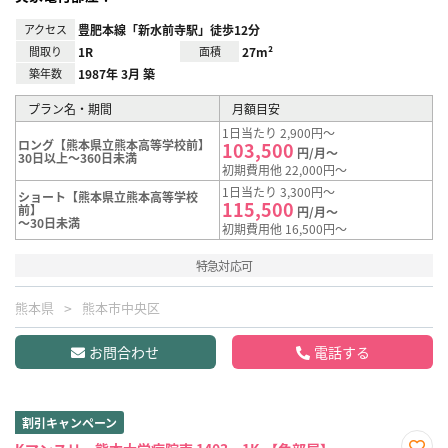
アクセス
豊肥本線「新水前寺駅」徒歩12分
間取り
1R
面積
27m²
築年数
1987年 3月 築
プラン名・期間
月額目安
1日当たり 2,900円～
ロング【熊本県立熊本高等学校前】
103,500
円/月～
30日以上～360日未満
初期費用他 22,000円～
1日当たり 3,300円～
ショート【熊本県立熊本高等学校
115,500
前】
円/月～
～30日未満
初期費用他 16,500円～
特急対応可
熊本県
熊本市中央区
お問合わせ
電話する
割引キャンペーン