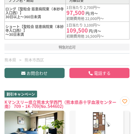
プラン名・期間
月額目安
1日当たり 2,700円～
ロング【聖粒会 慈恵病院東（本妙寺
97,500
入口西）】
円/月～
30日以上～360日未満
初期費用他 22,000円～
1日当たり 3,100円～
ショート【聖粒会 慈恵病院東（本妙
109,500
寺入口西）】
円/月～
～30日未満
初期費用他 16,500円～
特急対応可
熊本県
熊本市西区
お問合わせ
電話する
割引キャンペーン
Kマンスリー県立熊本大学西門（熊本県赤十字血液センター
南） 709・1K-709(No.544602)
お気
に入
り登
録