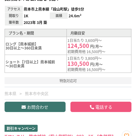
アクセス
熊本市上熊本線「段山町駅」徒歩5分
間取り
1K
面積
24.6m²
築年数
2023年 3月 築
プラン名・期間
月額目安
1日当たり 3,600円～
ロング【熊本城前】
124,500
円/月～
30日以上～360日未満
初期費用他 16,500円～
1日当たり 3,800円～
ショート【7日以上】熊本城前
130,500
円/月～
～30日未満
初期費用他 16,500円～
特急対応可
熊本県
熊本市中央区
お問合わせ
電話する
割引キャンペーン