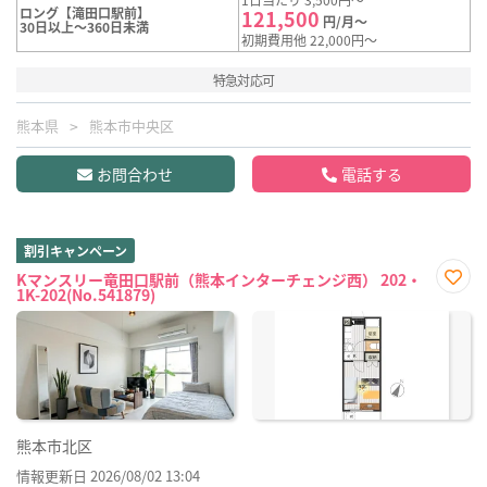
ロング【滝田口駅前】
121,500
円/月～
30日以上～360日未満
初期費用他 22,000円～
特急対応可
熊本県
熊本市中央区
お問合わせ
電話する
割引キャンペーン
Kマンスリー竜田口駅前（熊本インターチェンジ西） 202・
1K-202(No.541879)
お気
に入
り登
録
熊本市北区
情報更新日 2026/08/02 13:04