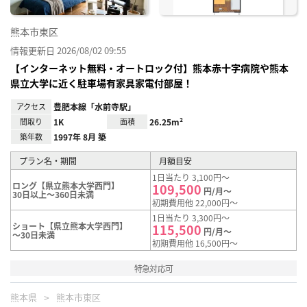
熊本市東区
情報更新日 2026/08/02 09:55
【インターネット無料・オートロック付】熊本赤十字病院や熊本
県立大学に近く駐車場有家具家電付部屋！
アクセス
豊肥本線「水前寺駅」
間取り
1K
面積
26.25m²
築年数
1997年 8月 築
プラン名・期間
月額目安
1日当たり 3,100円～
ロング【県立熊本大学西門】
109,500
円/月～
30日以上～360日未満
初期費用他 22,000円～
1日当たり 3,300円～
ショート【県立熊本大学西門】
115,500
円/月～
～30日未満
初期費用他 16,500円～
特急対応可
熊本県
熊本市東区