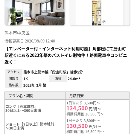
り登
録
熊本市中央区
情報更新日 2026/08/09 12:40
【エレベーター付・インターネット利用可能】角部屋にて蔚山町
駅近くにある2023年築のバストイレ別物件！路面電車やコンビニ
近く！
アクセス
熊本市上熊本線「段山町駅」徒歩5分
間取り
1K
面積
24.6m²
築年数
2023年 3月 築
プラン名・期間
月額目安
1日当たり 3,600円～
ロング【熊本城前】
124,500
円/月～
30日以上～360日未満
初期費用他 16,500円～
1日当たり 3,800円～
ショート【7日以上】熊本城前
130,500
円/月～
～30日未満
初期費用他 16,500円～