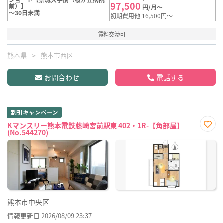
97,500
前）】
円/月～
～30日未満
初期費用他 16,500円～
賃料交渉可
熊本県
熊本市西区
お問合わせ
電話する
割引キャンペーン
Kマンスリー熊本電鉄藤崎宮前駅東 402・1R-【角部屋】
(No.544270)
お気
に入
り登
録
熊本市中央区
情報更新日 2026/08/09 23:37