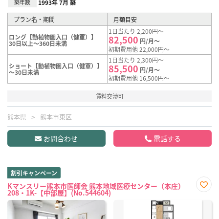
築年数
1993年 7月 築
プラン名・期間
月額目安
1日当たり 2,200円～
ロング【動植物園入口（健軍）】
82,500
円/月～
30日以上～360日未満
初期費用他 22,000円～
1日当たり 2,300円～
ショート【動植物園入口（健軍）】
85,500
円/月～
～30日未満
初期費用他 16,500円～
賃料交渉可
熊本県
熊本市東区
お問合わせ
電話する
割引キャンペーン
Kマンスリー熊本市医師会 熊本地域医療センター（本庄）
208・1K-【中部屋】(No.544604)
お気
に入
り登
録