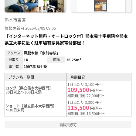
熊本市東区
情報更新日 2026/08/09 09:55
【インターネット無料・オートロック付】熊本赤十字病院や熊本
県立大学に近く駐車場有家具家電付部屋！
アクセス
豊肥本線「水前寺駅」
間取り
1K
面積
26.25m²
築年数
1997年 8月 築
プラン名・期間
月額目安
1日当たり 3,100円～
ロング【県立熊本大学西門】
109,500
円/月～
30日以上～360日未満
初期費用他 22,000円～
1日当たり 3,300円～
ショート【県立熊本大学西門】
115,500
円/月～
～30日未満
初期費用他 16,500円～
賃料交渉可