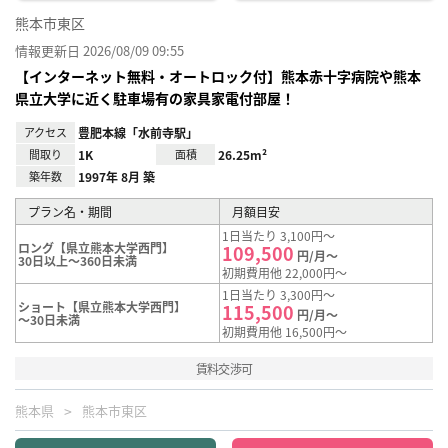
熊本市東区
情報更新日 2026/08/09 09:55
【インターネット無料・オートロック付】熊本赤十字病院や熊本
県立大学に近く駐車場有の家具家電付部屋！
アクセス
豊肥本線「水前寺駅」
間取り
1K
面積
26.25m²
築年数
1997年 8月 築
プラン名・期間
月額目安
1日当たり 3,100円～
ロング【県立熊本大学西門】
109,500
円/月～
30日以上～360日未満
初期費用他 22,000円～
1日当たり 3,300円～
ショート【県立熊本大学西門】
115,500
円/月～
～30日未満
初期費用他 16,500円～
賃料交渉可
熊本県
熊本市東区