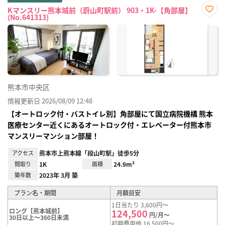
Kマンスリー熊本城前（蔚山町駅前） 903・1K-【角部屋】
(No.641313)
お気
に入
り登
録
熊本市中央区
情報更新日 2026/08/09 12:48
【オートロック付・バストイレ別】角部屋にて国立病院機構 熊本
医療センター近くにあるオートロック付・エレベーター付熊本市
マンスリーマンション部屋！
アクセス
熊本市上熊本線「段山町駅」徒歩5分
間取り
1K
面積
24.9m²
築年数
2023年 3月 築
プラン名・期間
月額目安
1日当たり 3,600円～
ロング【熊本城前】
124,500
円/月～
30日以上～360日未満
初期費用他 16,500円～