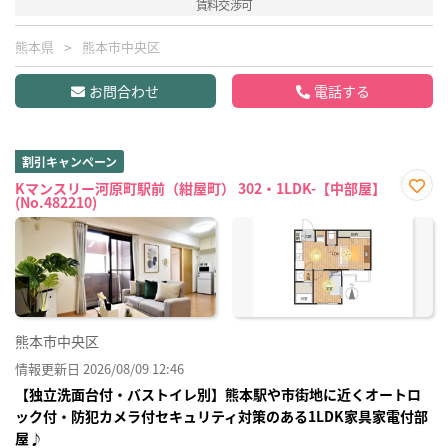
賃料交渉可
熊本県
熊本市中央区
お問合わせ
電話する
割引キャンペーン
Kマンスリー河原町駅前（紺屋町） 302・1LDK-【中部屋】
(No.482210)
お気
に入
り登
録
熊本市中央区
情報更新日 2026/08/09 12:46
【独立洗面台付・バストイレ別】熊本駅や市街地に近くオートロ
ック付・防犯カメラ付セキュリティ対策のある1LDK家具家電付部
屋♪