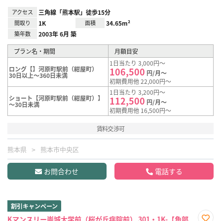
アクセス
三角線「熊本駅」徒歩15分
間取り
1K
面積
34.65m²
築年数
2003年 6月 築
プラン名・期間
月額目安
1日当たり 3,000円～
ロング【】河原町駅前（紺屋町）
106,500
円/月～
30日以上～360日未満
初期費用他 22,000円～
1日当たり 3,200円～
ショート【河原町駅前（紺屋町）】
112,500
円/月～
～30日未満
初期費用他 16,500円～
賃料交渉可
熊本県
熊本市中央区
お問合わせ
電話する
割引キャンペーン
Kマンスリー崇城大学前（桜が丘病院前） 301・1K-【角部