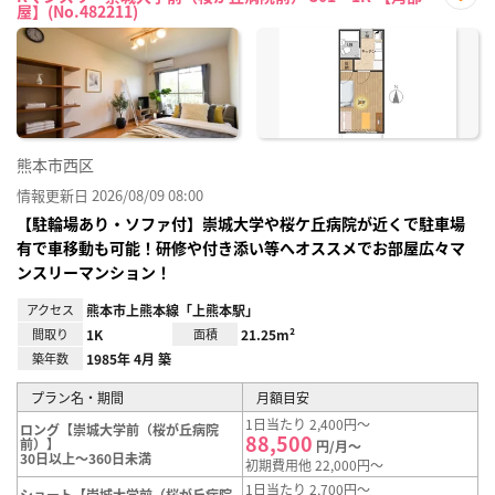
屋】(No.482211)
お気
に入
り登
録
熊本市西区
情報更新日 2026/08/09 08:00
【駐輪場あり・ソファ付】崇城大学や桜ケ丘病院が近くで駐車場
有で車移動も可能！研修や付き添い等へオススメでお部屋広々マ
ンスリーマンション！
アクセス
熊本市上熊本線「上熊本駅」
間取り
1K
面積
21.25m²
築年数
1985年 4月 築
プラン名・期間
月額目安
1日当たり 2,400円～
ロング【崇城大学前（桜が丘病院
88,500
前）】
円/月～
30日以上～360日未満
初期費用他 22,000円～
1日当たり 2,700円～
ショート【崇城大学前（桜が丘病院