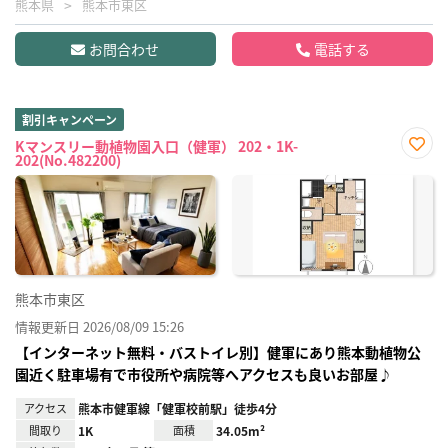
熊本県
熊本市東区
お問合わせ
電話する
割引キャンペーン
Kマンスリー動植物園入口（健軍） 202・1K-
202(No.482200)
お気
に入
り登
録
熊本市東区
情報更新日 2026/08/09 15:26
【インターネット無料・バストイレ別】健軍にあり熊本動植物公
園近く駐車場有で市役所や病院等へアクセスも良いお部屋♪
アクセス
熊本市健軍線「健軍校前駅」徒歩4分
間取り
1K
面積
34.05m²