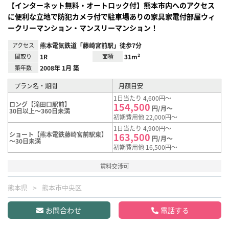
【インターネット無料・オートロック付】熊本市内へのアクセス
に便利な立地で防犯カメラ付で駐車場ありの家具家電付部屋ウィ
ークリーマンション・マンスリーマンション！
アクセス
熊本電気鉄道「藤崎宮前駅」徒歩7分
間取り
1R
面積
31m²
築年数
2008年 1月 築
プラン名・期間
月額目安
1日当たり 4,600円～
ロング【滝田口駅前】
154,500
円/月～
30日以上～360日未満
初期費用他 22,000円～
1日当たり 4,900円～
ショート【熊本電鉄藤崎宮前駅東】
163,500
円/月～
～30日未満
初期費用他 16,500円～
賃料交渉可
熊本県
熊本市中央区
お問合わせ
電話する