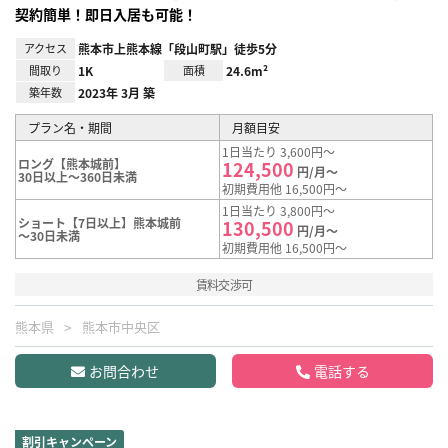
契約簡単！即日入居も可能！
アクセス
熊本市上熊本線「段山町駅」徒歩5分
間取り
1K
面積
24.6m²
築年数
2023年 3月 築
プラン名・期間
月額目安
1日当たり 3,600円～
ロング【熊本城前】
124,500
円/月～
30日以上～360日未満
初期費用他 16,500円～
1日当たり 3,800円～
ショート【7日以上】熊本城前
130,500
円/月～
～30日未満
初期費用他 16,500円～
賃料交渉可
熊本県
熊本市中央区
お問合わせ
電話する
割引キャンペーン