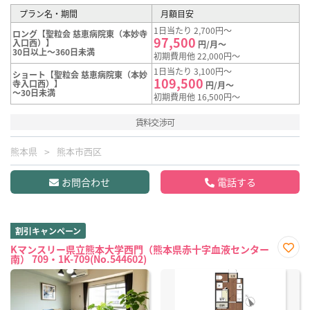
プラン名・期間
月額目安
1日当たり 2,700円～
ロング【聖粒会 慈恵病院東（本妙寺
97,500
入口西）】
円/月～
30日以上～360日未満
初期費用他 22,000円～
1日当たり 3,100円～
ショート【聖粒会 慈恵病院東（本妙
109,500
寺入口西）】
円/月～
～30日未満
初期費用他 16,500円～
賃料交渉可
熊本県
熊本市西区
お問合わせ
電話する
割引キャンペーン
Kマンスリー県立熊本大学西門（熊本県赤十字血液センター
南） 709・1K-709(No.544602)
お気
に入
り登
録