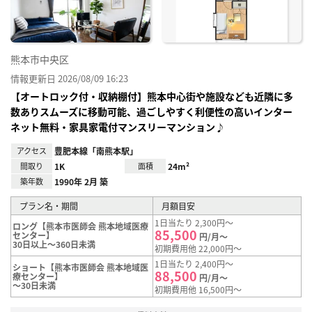
熊本市中央区
情報更新日 2026/08/09 16:23
【オートロック付・収納棚付】熊本中心街や施設なども近隣に多
数ありスムーズに移動可能、過ごしやすく利便性の高いインター
ネット無料・家具家電付マンスリーマンション♪
アクセス
豊肥本線「南熊本駅」
間取り
1K
面積
24m²
築年数
1990年 2月 築
プラン名・期間
月額目安
1日当たり 2,300円～
ロング【熊本市医師会 熊本地域医療
85,500
センター】
円/月～
30日以上～360日未満
初期費用他 22,000円～
1日当たり 2,400円～
ショート【熊本市医師会 熊本地域医
88,500
療センター】
円/月～
～30日未満
初期費用他 16,500円～