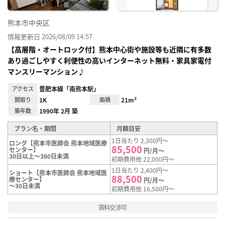
熊本市中央区
情報更新日 2026/08/09 14:57
【高層階・オートロック付】熊本中心街や施設等も近隣に有多数
あり過ごしやすく利便性の高いインターネット無料・家具家電付
マンスリーマンション♪
アクセス
豊肥本線「南熊本駅」
間取り
1K
面積
21m²
築年数
1990年 2月 築
プラン名・期間
月額目安
1日当たり 2,300円～
ロング【熊本市医師会 熊本地域医療
85,500
センター】
円/月～
30日以上～360日未満
初期費用他 22,000円～
1日当たり 2,400円～
ショート【熊本市医師会 熊本地域医
88,500
療センター】
円/月～
～30日未満
初期費用他 16,500円～
賃料交渉可