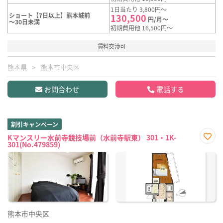
1日当たり 3,800円～
ショート【7日以上】熊本城前
130,500
円/月～
～30日未満
初期費用他 16,500円～
賃料交渉可
熊本県
熊本市中央区
お問合わせ
電話する
割引キャンペーン
Kマンスリー水前寺競技場前（水前寺駅東） 301・1K-
301(No.479859)
お気
に入
り登
録
熊本市中央区