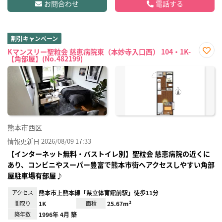
お問合わせ
電話する
割引キャンペーン
Kマンスリー聖粒会 慈恵病院東（本妙寺入口西） 104・1K-
【角部屋】(No.482199)
お気
に入
り登
録
熊本市西区
情報更新日 2026/08/09 17:33
【インターネット無料・バストイレ別】聖粒会 慈恵病院の近くに
あり、コンビニやスーパー豊富で熊本市街へアクセスしやすい角部
屋駐車場有部屋♪
アクセス
熊本市上熊本線「県立体育館前駅」徒歩11分
間取り
1K
面積
25.67m²
築年数
1996年 4月 築