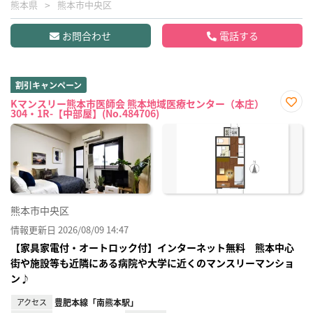
熊本県
熊本市中央区
お問合わせ
電話する
割引キャンペーン
Kマンスリー熊本市医師会 熊本地域医療センター（本庄）
304・1R-【中部屋】(No.484706)
お気
に入
り登
録
熊本市中央区
情報更新日 2026/08/09 14:47
【家具家電付・オートロック付】インターネット無料 熊本中心
街や施設等も近隣にある病院や大学に近くのマンスリーマンショ
ン♪
アクセス
豊肥本線「南熊本駅」