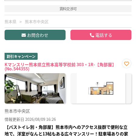
賃料交渉可
熊本県
熊本市中央区
お問合わせ
電話する
割引キャンペーン
Kマンスリー熊本県立熊本高等学校前 303・1R-【角部屋】
(No.544355)
お気
に入
り登
録
熊本市中央区
情報更新日 2026/08/09 16:26
【バストイレ別・角部屋】熊本市内へのアクセス抜群で便利な立
地で、洋室がなんと13帖もある広々マンスリー！駐車場ありの家