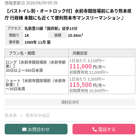
情報更新日 2026/08/09 09:39
【バストイレ別・オートロック付】水前寺競技場前にあり熊本県
庁 行政棟 本館にも近くて便利熊本市マンスリーマンション♪
アクセス
名鉄豊川線「国府駅」徒歩15分
間取り
1K
面積
20.88m²
築年数
1989年 11月 築
プラン名・期間
月額目安
1日当たり 3,150円～
ロング【水前寺競技場前（水前寺駅
111,000
東）】
円/月～
30日以上～360日未満
初期費用他 22,000円～
1日当たり 3,300円～
ショート【水前寺競技場前（水前寺
115,500
駅東）】
円/月～
～30日未満
初期費用他 16,500円～
賃料交渉可
熊本県
熊本市中央区
お問合わせ
電話する