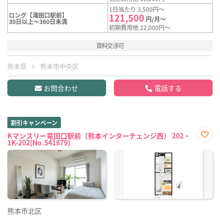
1日当たり 3,500円～
ロング【滝田口駅前】
121,500
円/月～
30日以上～360日未満
初期費用他 22,000円～
賃料交渉可
熊本県
熊本市中央区
お問合わせ
電話する
割引キャンペーン
Kマンスリー竜田口駅前（熊本インターチェンジ西） 202・
1K-202(No.541879)
お気
に入
り登
録
熊本市北区