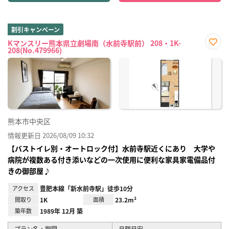
割引キャンペーン
Kマンスリー熊本県立劇場南（水前寺駅前） 208・1K-
208(No.479966)
お気
に入
り登
録
熊本市中央区
情報更新日 2026/08/09 10:32
【バストイレ別・オートロック付】水前寺駅近くにあり 大学や
病院が複数ある付き添いなどの一次使用に便利な家具家電備品付
きの御部屋♪
アクセス
豊肥本線「新水前寺駅」徒歩10分
間取り
1K
面積
23.2m²
築年数
1989年 12月 築
プラン名・期間
月額目安