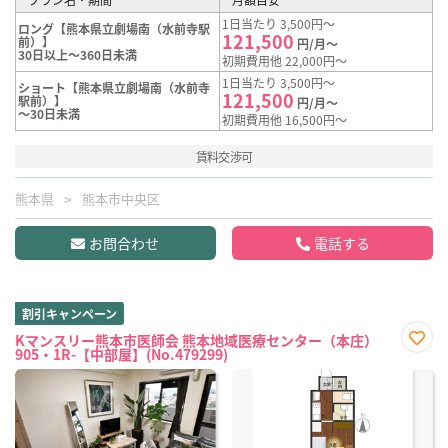
1日当たり 3,500円～
ロング【熊本県立劇場南（水前寺駅
121,500
前）】
円/月～
30日以上～360日未満
初期費用他 22,000円～
1日当たり 3,500円～
ショート【熊本県立劇場南（水前寺
121,500
駅前）】
円/月～
～30日未満
初期費用他 16,500円～
賃料交渉可
熊本県
熊本市中央区
お問合わせ
電話する
割引キャンペーン
Kマンスリー熊本市医師会 熊本地域医療センター（本庄）
905・1R-【中部屋】(No.479299)
お気
に入
り登
録