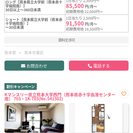
1日当たり 2,300円～
ロング【熊本県立大学前（熊本赤十
85,500
字病院南）】
円/月～
30日以上～360日未満
初期費用他 22,000円～
1日当たり 2,500円～
ショート【熊本県立大学前（熊本赤
91,500
十字病院南）】
円/月～
～30日未満
初期費用他 16,500円～
賃料交渉可
熊本県
熊本市東区
お問合わせ
電話する
割引キャンペーン
Kマンスリー県立熊本大学西門（熊本県赤十字血液センター
南） 703・1K-703(No.541302)
お気
に入
り登
録