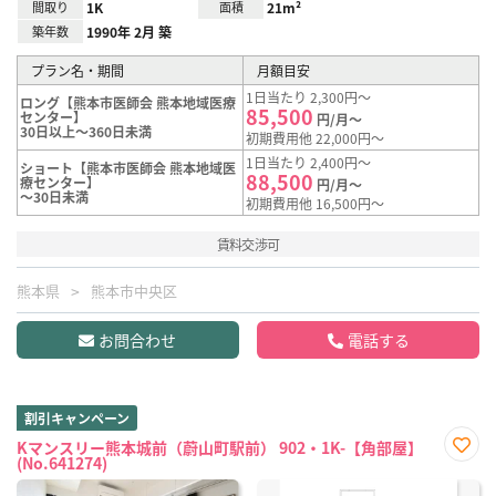
間取り
1K
面積
21m²
築年数
1990年 2月 築
プラン名・期間
月額目安
1日当たり 2,300円～
ロング【熊本市医師会 熊本地域医療
85,500
センター】
円/月～
30日以上～360日未満
初期費用他 22,000円～
1日当たり 2,400円～
ショート【熊本市医師会 熊本地域医
88,500
療センター】
円/月～
～30日未満
初期費用他 16,500円～
賃料交渉可
熊本県
熊本市中央区
お問合わせ
電話する
割引キャンペーン
Kマンスリー熊本城前（蔚山町駅前） 902・1K-【角部屋】
(No.641274)
お気
に入