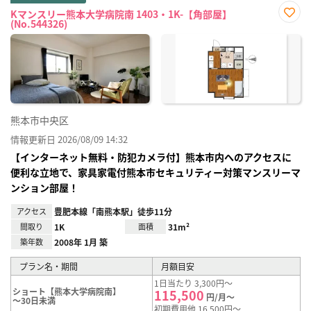
Kマンスリー熊本大学病院南 1403・1K-【角部屋】
(No.544326)
お気
に入
り登
録
熊本市中央区
情報更新日 2026/08/09 14:32
【インターネット無料・防犯カメラ付】熊本市内へのアクセスに
便利な立地で、家具家電付熊本市セキュリティー対策マンスリーマ
ンション部屋！
アクセス
豊肥本線「南熊本駅」徒歩11分
間取り
1K
面積
31m²
築年数
2008年 1月 築
プラン名・期間
月額目安
1日当たり 3,300円～
ショート【熊本大学病院南】
115,500
円/月～
～30日未満
初期費用他 16,500円～