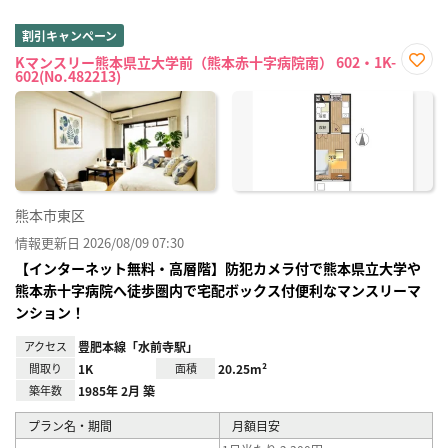
割引キャンペーン
Kマンスリー熊本県立大学前（熊本赤十字病院南） 602・1K-
602(No.482213)
お気
に入
り登
録
熊本市東区
情報更新日 2026/08/09 07:30
【インターネット無料・高層階】防犯カメラ付で熊本県立大学や
熊本赤十字病院へ徒歩圏内で宅配ボックス付便利なマンスリーマ
ンション！
アクセス
豊肥本線「水前寺駅」
間取り
1K
面積
20.25m²
築年数
1985年 2月 築
プラン名・期間
月額目安