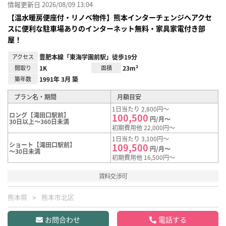
情報更新日 2026/08/09 13:04
【温水暖房便座付・リノベ物件】熊本インターチェンジへアクセ
スに便利な駐車場ありのインターネット無料・家具家電付き部
屋！
アクセス
豊肥本線「東海学園前駅」徒歩19分
間取り
1K
面積
23m²
築年数
1991年 3月 築
プラン名・期間
月額目安
1日当たり 2,800円～
ロング【滝田口駅前】
100,500
円/月～
30日以上～360日未満
初期費用他 22,000円～
1日当たり 3,100円～
ショート【滝田口駅前】
109,500
円/月～
～30日未満
初期費用他 16,500円～
賃料交渉可
熊本県
熊本市北区
お問合わせ
電話する