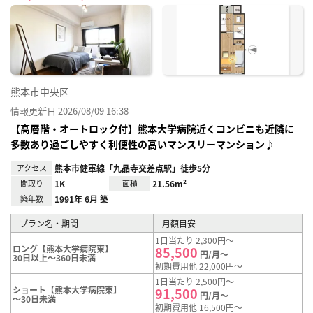
に入
り登
録
熊本市中央区
情報更新日 2026/08/09 16:38
【高層階・オートロック付】熊本大学病院近くコンビニも近隣に
多数あり過ごしやすく利便性の高いマンスリーマンション♪
アクセス
熊本市健軍線「九品寺交差点駅」徒歩5分
間取り
1K
面積
21.56m²
築年数
1991年 6月 築
プラン名・期間
月額目安
1日当たり 2,300円～
ロング【熊本大学病院東】
85,500
円/月～
30日以上～360日未満
初期費用他 22,000円～
1日当たり 2,500円～
ショート【熊本大学病院東】
91,500
円/月～
～30日未満
初期費用他 16,500円～