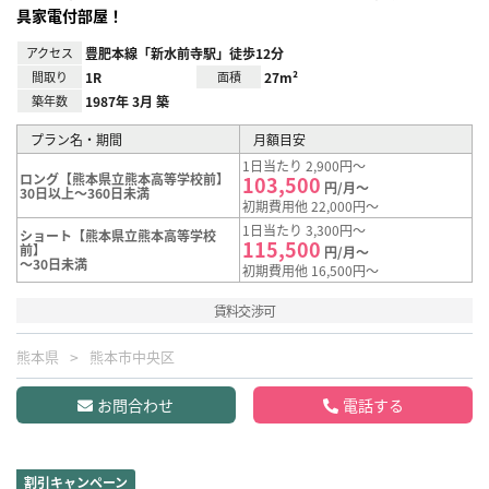
具家電付部屋！
アクセス
豊肥本線「新水前寺駅」徒歩12分
間取り
1R
面積
27m²
築年数
1987年 3月 築
プラン名・期間
月額目安
1日当たり 2,900円～
ロング【熊本県立熊本高等学校前】
103,500
円/月～
30日以上～360日未満
初期費用他 22,000円～
1日当たり 3,300円～
ショート【熊本県立熊本高等学校
115,500
前】
円/月～
～30日未満
初期費用他 16,500円～
賃料交渉可
熊本県
熊本市中央区
お問合わせ
電話する
割引キャンペーン