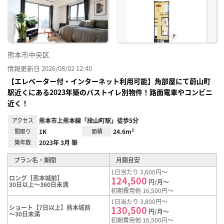
り登
録
熊本市中央区
情報更新日 2026/08/02 12:40
【エレベーター付・インターネット利用可能】角部屋にて蔚山町
駅近くにある2023年築のバストイレ別物件！路面電車やコンビニ
近く！
アクセス
熊本市上熊本線「段山町駅」徒歩5分
間取り
1K
面積
24.6m²
築年数
2023年 3月 築
プラン名・期間
月額目安
1日当たり 3,600円～
ロング【熊本城前】
124,500
円/月～
30日以上～360日未満
初期費用他 16,500円～
1日当たり 3,800円～
ショート【7日以上】熊本城前
130,500
円/月～
～30日未満
初期費用他 16,500円～