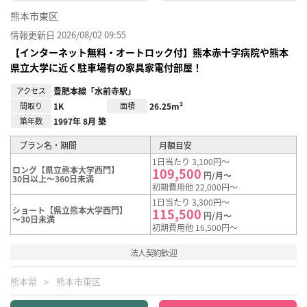
熊本市東区
情報更新日 2026/08/02 09:55
【インターネット無料・オートロック付】熊本赤十字病院や熊本
県立大学に近く駐車場有の家具家電付部屋！
アクセス
豊肥本線「水前寺駅」
間取り
1K
面積
26.25m²
築年数
1997年 8月 築
プラン名・期間
月額目安
1日当たり 3,100円～
ロング【県立熊本大学西門】
109,500
円/月～
30日以上～360日未満
初期費用他 22,000円～
1日当たり 3,300円～
ショート【県立熊本大学西門】
115,500
円/月～
～30日未満
初期費用他 16,500円～
法人契約歓迎
熊本県
熊本市東区