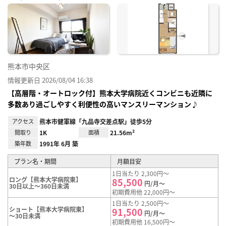
に入
り登
録
熊本市中央区
情報更新日 2026/08/04 16:38
【高層階・オートロック付】熊本大学病院近くコンビニも近隣に
多数あり過ごしやすく利便性の高いマンスリーマンション♪
アクセス
熊本市健軍線「九品寺交差点駅」徒歩5分
間取り
1K
面積
21.56m²
築年数
1991年 6月 築
プラン名・期間
月額目安
1日当たり 2,300円～
ロング【熊本大学病院東】
85,500
円/月～
30日以上～360日未満
初期費用他 22,000円～
1日当たり 2,500円～
ショート【熊本大学病院東】
91,500
円/月～
～30日未満
初期費用他 16,500円～