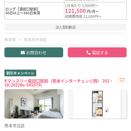
1日当たり 3,500円～
ロング【滝田口駅前】
121,500
円/月～
30日以上～360日未満
初期費用他 22,000円～
法人契約歓迎
熊本県
熊本市中央区
お問合わせ
電話する
割引キャンペーン
Kマンスリー竜田口駅前（熊本インターチェンジ西） 202・
1K-202(No.541879)
お気
に入
り登
録
熊本市北区