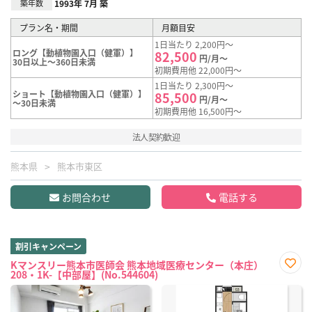
築年数
1993年 7月 築
プラン名・期間
月額目安
1日当たり 2,200円～
ロング【動植物園入口（健軍）】
82,500
円/月～
30日以上～360日未満
初期費用他 22,000円～
1日当たり 2,300円～
ショート【動植物園入口（健軍）】
85,500
円/月～
～30日未満
初期費用他 16,500円～
法人契約歓迎
熊本県
熊本市東区
お問合わせ
電話する
割引キャンペーン
Kマンスリー熊本市医師会 熊本地域医療センター（本庄）
208・1K-【中部屋】(No.544604)
お気
に入
り登
録