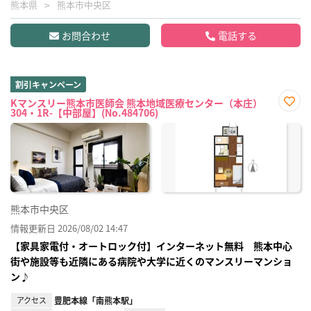
熊本県
熊本市中央区
お問合わせ
電話する
割引キャンペーン
Kマンスリー熊本市医師会 熊本地域医療センター（本庄）
304・1R-【中部屋】(No.484706)
お気
に入
り登
録
熊本市中央区
情報更新日 2026/08/02 14:47
【家具家電付・オートロック付】インターネット無料 熊本中心
街や施設等も近隣にある病院や大学に近くのマンスリーマンショ
ン♪
アクセス
豊肥本線「南熊本駅」