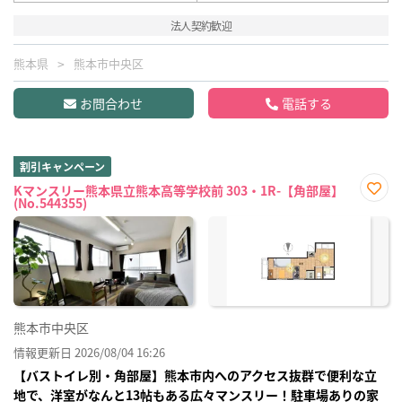
法人契約歓迎
熊本県
熊本市中央区
お問合わせ
電話する
割引キャンペーン
Kマンスリー熊本県立熊本高等学校前 303・1R-【角部屋】
(No.544355)
お気
に入
り登
録
熊本市中央区
情報更新日 2026/08/04 16:26
【バストイレ別・角部屋】熊本市内へのアクセス抜群で便利な立
地で、洋室がなんと13帖もある広々マンスリー！駐車場ありの家