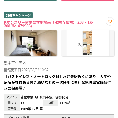
割引キャンペーン
Kマンスリー熊本県立劇場南（水前寺駅前） 208・1K-
208(No.479966)
お気
に入
り登
録
熊本市中央区
情報更新日 2026/08/02 10:32
【バストイレ別・オートロック付】水前寺駅近くにあり 大学や
病院が複数ある付き添いなどの一次使用に便利な家具家電備品付
きの御部屋♪
アクセス
豊肥本線「新水前寺駅」徒歩10分
間取り
1K
面積
23.2m²
築年数
1989年 12月 築
プラン名・期間
月額目安