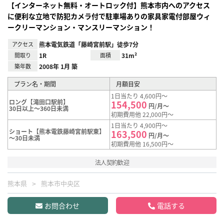
【インターネット無料・オートロック付】熊本市内へのアクセス
に便利な立地で防犯カメラ付で駐車場ありの家具家電付部屋ウィ
ークリーマンション・マンスリーマンション！
アクセス
熊本電気鉄道「藤崎宮前駅」徒歩7分
間取り
1R
面積
31m²
築年数
2008年 1月 築
プラン名・期間
月額目安
1日当たり 4,600円～
ロング【滝田口駅前】
154,500
円/月～
30日以上～360日未満
初期費用他 22,000円～
1日当たり 4,900円～
ショート【熊本電鉄藤崎宮前駅東】
163,500
円/月～
～30日未満
初期費用他 16,500円～
法人契約歓迎
熊本県
熊本市中央区
お問合わせ
電話する