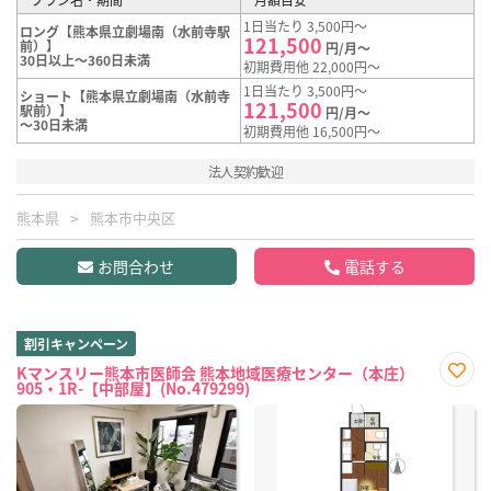
1日当たり 3,500円～
ロング【熊本県立劇場南（水前寺駅
121,500
前）】
円/月～
30日以上～360日未満
初期費用他 22,000円～
1日当たり 3,500円～
ショート【熊本県立劇場南（水前寺
121,500
駅前）】
円/月～
～30日未満
初期費用他 16,500円～
法人契約歓迎
熊本県
熊本市中央区
お問合わせ
電話する
割引キャンペーン
Kマンスリー熊本市医師会 熊本地域医療センター（本庄）
905・1R-【中部屋】(No.479299)
お気
に入
り登
録