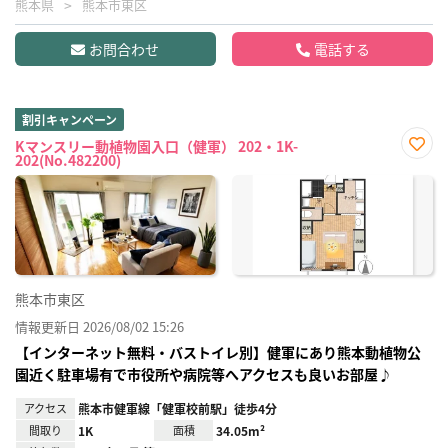
熊本県
熊本市東区
お問合わせ
電話する
割引キャンペーン
Kマンスリー動植物園入口（健軍） 202・1K-
202(No.482200)
お気
に入
り登
録
熊本市東区
情報更新日 2026/08/02 15:26
【インターネット無料・バストイレ別】健軍にあり熊本動植物公
園近く駐車場有で市役所や病院等へアクセスも良いお部屋♪
アクセス
熊本市健軍線「健軍校前駅」徒歩4分
間取り
1K
面積
34.05m²