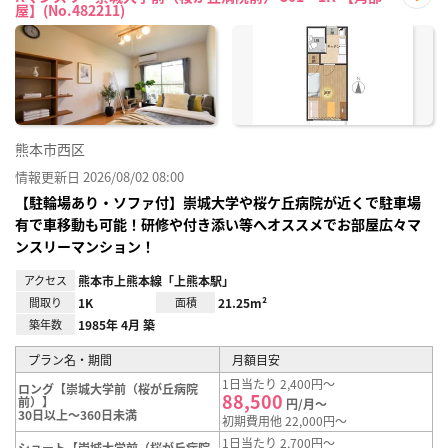
屋】(No.482211)
お気
に入
り登
録
熊本市西区
情報更新日 2026/08/02 08:00
【駐輪場あり・ソファ付】崇城大学や桜ケ丘病院が近くで駐車場
有で車移動も可能！研修や付き添い等へオススメでお部屋広々マ
ンスリーマンション！
アクセス
熊本市上熊本線「上熊本駅」
間取り
1K
面積
21.25m²
築年数
1985年 4月 築
プラン名・期間
月額目安
1日当たり 2,400円～
ロング【崇城大学前（桜が丘病院
88,500
前）】
円/月～
30日以上～360日未満
初期費用他 22,000円～
1日当たり 2,700円～
ショート【崇城大学前（桜が丘病院