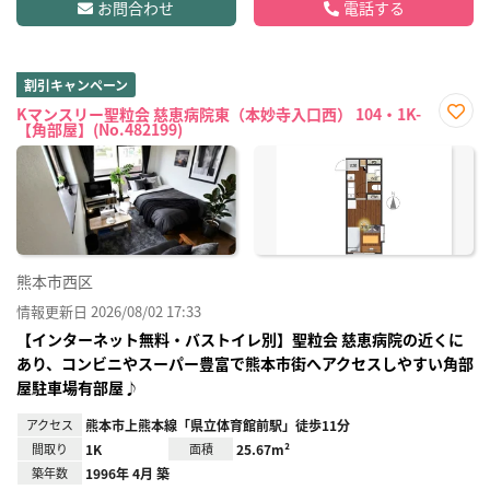
お問合わせ
電話する
割引キャンペーン
Kマンスリー聖粒会 慈恵病院東（本妙寺入口西） 104・1K-
【角部屋】(No.482199)
お気
に入
り登
録
熊本市西区
情報更新日 2026/08/02 17:33
【インターネット無料・バストイレ別】聖粒会 慈恵病院の近くに
あり、コンビニやスーパー豊富で熊本市街へアクセスしやすい角部
屋駐車場有部屋♪
アクセス
熊本市上熊本線「県立体育館前駅」徒歩11分
間取り
1K
面積
25.67m²
築年数
1996年 4月 築