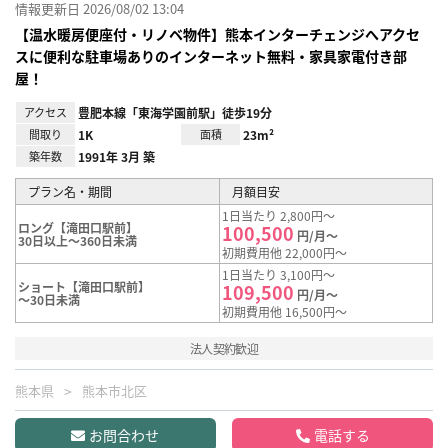
情報更新日 2026/08/02 13:04
【温水暖房便座付・リノベ物件】熊本インターチェンジへアクセ
スに便利な駐車場ありのインターネット無料・家具家電付き部
屋！
アクセス
豊肥本線「東海学園前駅」徒歩19分
間取り
1K
面積
23m²
築年数
1991年 3月 築
プラン名・期間
月額目安
1日当たり 2,800円～
ロング【滝田口駅前】
100,500
円/月～
30日以上～360日未満
初期費用他 22,000円～
1日当たり 3,100円～
ショート【滝田口駅前】
109,500
円/月～
～30日未満
初期費用他 16,500円～
法人契約歓迎
熊本県
熊本市北区
お問合わせ
電話する