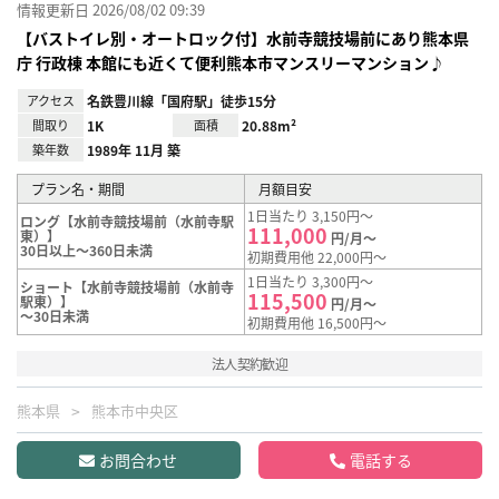
情報更新日 2026/08/02 09:39
【バストイレ別・オートロック付】水前寺競技場前にあり熊本県
庁 行政棟 本館にも近くて便利熊本市マンスリーマンション♪
アクセス
名鉄豊川線「国府駅」徒歩15分
間取り
1K
面積
20.88m²
築年数
1989年 11月 築
プラン名・期間
月額目安
1日当たり 3,150円～
ロング【水前寺競技場前（水前寺駅
111,000
東）】
円/月～
30日以上～360日未満
初期費用他 22,000円～
1日当たり 3,300円～
ショート【水前寺競技場前（水前寺
115,500
駅東）】
円/月～
～30日未満
初期費用他 16,500円～
法人契約歓迎
熊本県
熊本市中央区
お問合わせ
電話する