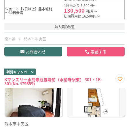
1日当たり 3,800円～
ショート【7日以上】熊本城前
130,500
円/月～
～30日未満
初期費用他 16,500円～
法人契約歓迎
熊本県
熊本市中央区
お問合わせ
電話する
割引キャンペーン
Kマンスリー水前寺競技場前（水前寺駅東） 301・1K-
301(No.479859)
お気
に入
り登
録
熊本市中央区