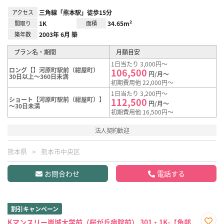
アクセス
三角線「熊本駅」徒歩15分
間取り
1K
面積
34.65m²
築年数
2003年 6月 築
プラン名・期間
月額目安
1日当たり 3,000円～
ロング【】河原町駅前（紺屋町）
106,500
円/月～
30日以上～360日未満
初期費用他 22,000円～
1日当たり 3,200円～
ショート【河原町駅前（紺屋町）】
112,500
円/月～
～30日未満
初期費用他 16,500円～
法人契約歓迎
熊本県
熊本市中央区
お問合わせ
電話する
割引キャンペーン
Kマンスリー崇城大学前（桜が丘病院前） 301・1K-【角部