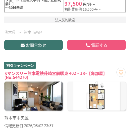
97,500
前）】
円/月～
～30日未満
初期費用他 16,500円～
法人契約歓迎
熊本県
熊本市西区
お問合わせ
電話する
割引キャンペーン
Kマンスリー熊本電鉄藤崎宮前駅東 402・1R-【角部屋】
(No.544270)
お気
に入
り登
録
熊本市中央区
情報更新日 2026/08/02 23:37