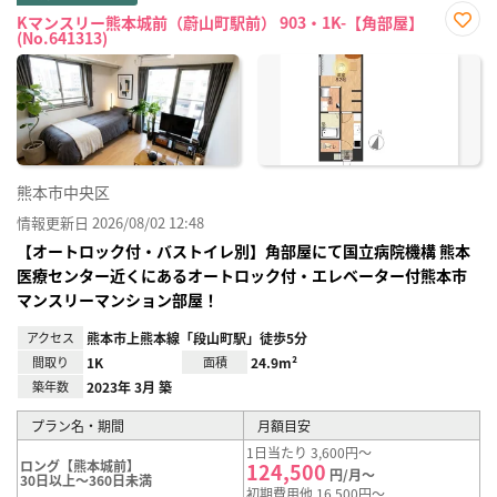
Kマンスリー熊本城前（蔚山町駅前） 903・1K-【角部屋】
(No.641313)
お気
に入
り登
録
熊本市中央区
情報更新日 2026/08/02 12:48
【オートロック付・バストイレ別】角部屋にて国立病院機構 熊本
医療センター近くにあるオートロック付・エレベーター付熊本市
マンスリーマンション部屋！
アクセス
熊本市上熊本線「段山町駅」徒歩5分
間取り
1K
面積
24.9m²
築年数
2023年 3月 築
プラン名・期間
月額目安
1日当たり 3,600円～
ロング【熊本城前】
124,500
円/月～
30日以上～360日未満
初期費用他 16,500円～