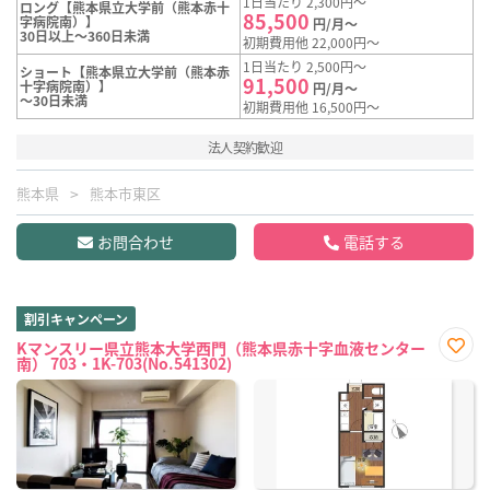
1日当たり 2,300円～
ロング【熊本県立大学前（熊本赤十
85,500
字病院南）】
円/月～
30日以上～360日未満
初期費用他 22,000円～
1日当たり 2,500円～
ショート【熊本県立大学前（熊本赤
91,500
十字病院南）】
円/月～
～30日未満
初期費用他 16,500円～
法人契約歓迎
熊本県
熊本市東区
お問合わせ
電話する
割引キャンペーン
Kマンスリー県立熊本大学西門（熊本県赤十字血液センター
南） 703・1K-703(No.541302)
お気
に入
り登
録