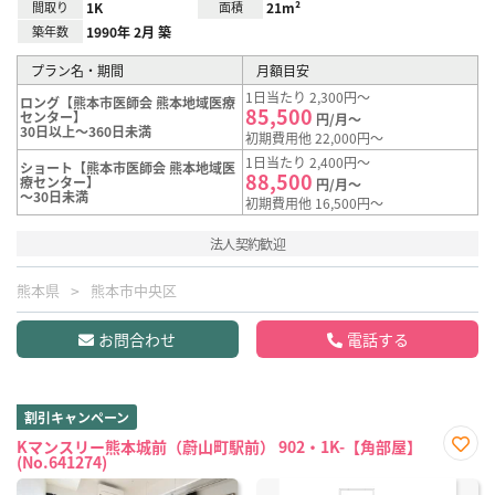
間取り
1K
面積
21m²
築年数
1990年 2月 築
プラン名・期間
月額目安
1日当たり 2,300円～
ロング【熊本市医師会 熊本地域医療
85,500
センター】
円/月～
30日以上～360日未満
初期費用他 22,000円～
1日当たり 2,400円～
ショート【熊本市医師会 熊本地域医
88,500
療センター】
円/月～
～30日未満
初期費用他 16,500円～
法人契約歓迎
熊本県
熊本市中央区
お問合わせ
電話する
割引キャンペーン
Kマンスリー熊本城前（蔚山町駅前） 902・1K-【角部屋】
(No.641274)
お気
に入