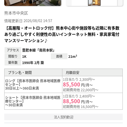
熊本市中央区
情報更新日 2026/08/02 14:57
【高層階・オートロック付】熊本中心街や施設等も近隣に有多数
あり過ごしやすく利便性の高いインターネット無料・家具家電付
マンスリーマンション♪
アクセス
豊肥本線「南熊本駅」
間取り
1K
面積
21m²
築年数
1990年 2月 築
プラン名・期間
月額目安
1日当たり 2,300円～
ロング【熊本市医師会 熊本地域医療
85,500
センター】
円/月～
30日以上～360日未満
初期費用他 22,000円～
1日当たり 2,400円～
ショート【熊本市医師会 熊本地域医
88,500
療センター】
円/月～
～30日未満
初期費用他 16,500円～
法人契約歓迎