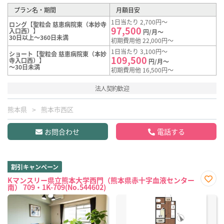
プラン名・期間
月額目安
1日当たり 2,700円～
ロング【聖粒会 慈恵病院東（本妙寺
97,500
入口西）】
円/月～
30日以上～360日未満
初期費用他 22,000円～
1日当たり 3,100円～
ショート【聖粒会 慈恵病院東（本妙
109,500
寺入口西）】
円/月～
～30日未満
初期費用他 16,500円～
法人契約歓迎
熊本県
熊本市西区
お問合わせ
電話する
割引キャンペーン
Kマンスリー県立熊本大学西門（熊本県赤十字血液センター
南） 709・1K-709(No.544602)
お気
に入
り登
録