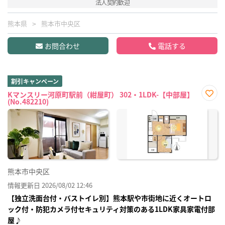
法人契約歓迎
熊本県
熊本市中央区
お問合わせ
電話する
割引キャンペーン
Kマンスリー河原町駅前（紺屋町） 302・1LDK-【中部屋】
(No.482210)
お気
に入
り登
録
熊本市中央区
情報更新日 2026/08/02 12:46
【独立洗面台付・バストイレ別】熊本駅や市街地に近くオートロ
ック付・防犯カメラ付セキュリティ対策のある1LDK家具家電付部
屋♪