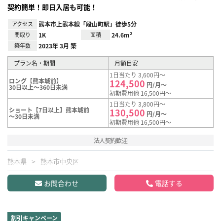
契約簡単！即日入居も可能！
アクセス
熊本市上熊本線「段山町駅」徒歩5分
間取り
1K
面積
24.6m²
築年数
2023年 3月 築
プラン名・期間
月額目安
1日当たり 3,600円～
ロング【熊本城前】
124,500
円/月～
30日以上～360日未満
初期費用他 16,500円～
1日当たり 3,800円～
ショート【7日以上】熊本城前
130,500
円/月～
～30日未満
初期費用他 16,500円～
法人契約歓迎
熊本県
熊本市中央区
お問合わせ
電話する
割引キャンペーン