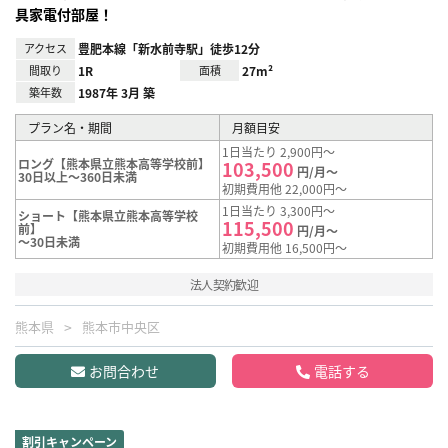
具家電付部屋！
アクセス
豊肥本線「新水前寺駅」徒歩12分
間取り
1R
面積
27m²
築年数
1987年 3月 築
プラン名・期間
月額目安
1日当たり 2,900円～
ロング【熊本県立熊本高等学校前】
103,500
円/月～
30日以上～360日未満
初期費用他 22,000円～
1日当たり 3,300円～
ショート【熊本県立熊本高等学校
115,500
前】
円/月～
～30日未満
初期費用他 16,500円～
法人契約歓迎
熊本県
熊本市中央区
お問合わせ
電話する
割引キャンペーン