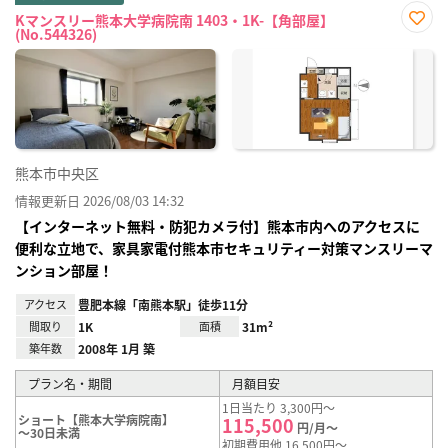
Kマンスリー熊本大学病院南 1403・1K-【角部屋】
(No.544326)
お気
に入
り登
録
熊本市中央区
情報更新日 2026/08/03 14:32
【インターネット無料・防犯カメラ付】熊本市内へのアクセスに
便利な立地で、家具家電付熊本市セキュリティー対策マンスリーマ
ンション部屋！
アクセス
豊肥本線「南熊本駅」徒歩11分
間取り
1K
面積
31m²
築年数
2008年 1月 築
プラン名・期間
月額目安
1日当たり 3,300円～
ショート【熊本大学病院南】
115,500
円/月～
～30日未満
初期費用他 16,500円～