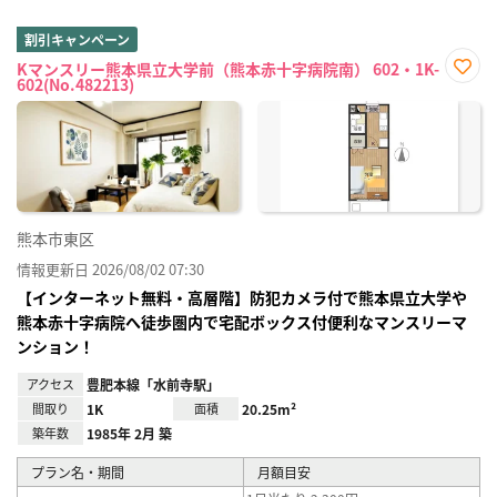
割引キャンペーン
Kマンスリー熊本県立大学前（熊本赤十字病院南） 602・1K-
602(No.482213)
お気
に入
り登
録
熊本市東区
情報更新日 2026/08/02 07:30
【インターネット無料・高層階】防犯カメラ付で熊本県立大学や
熊本赤十字病院へ徒歩圏内で宅配ボックス付便利なマンスリーマ
ンション！
アクセス
豊肥本線「水前寺駅」
間取り
1K
面積
20.25m²
築年数
1985年 2月 築
プラン名・期間
月額目安