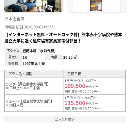
熊本市東区
情報更新日 2026/08/02 09:55
【インターネット無料・オートロック付】熊本赤十字病院や熊本
県立大学に近く駐車場有家具家電付部屋！
アクセス
豊肥本線「水前寺駅」
間取り
1K
面積
26.25m²
築年数
1997年 8月 築
プラン名・期間
月額目安
1日当たり 3,100円～
ロング【県立熊本大学西門】
109,500
円/月～
30日以上～360日未満
初期費用他 22,000円～
1日当たり 3,300円～
ショート【県立熊本大学西門】
115,500
円/月～
～30日未満
初期費用他 16,500円～
法人契約歓迎