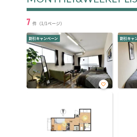
7
件（1/1ページ）
割引キャンペーン
割引キャ
お気
に入
り登
録