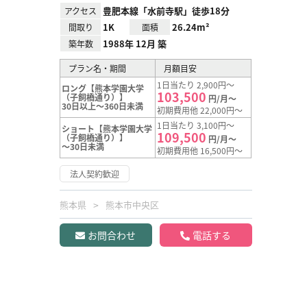
豊肥本線「水前寺駅」徒歩18分
アクセス
1K
26.24m²
間取り
面積
1988年 12月 築
築年数
プラン名・期間
月額目安
1日当たり 2,900円～
ロング【熊本学園大学
103,500
（子飼橋通り）】
円/月～
30日以上～360日未満
初期費用他 22,000円～
1日当たり 3,100円～
ショート【熊本学園大学
109,500
（子飼橋通り）】
円/月～
～30日未満
初期費用他 16,500円～
法人契約歓迎
熊本県
熊本市中央区
お問合わせ
電話する