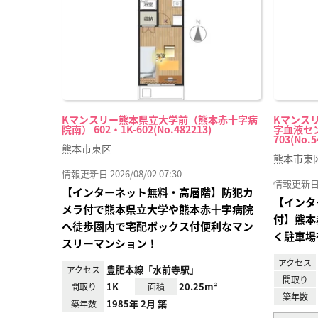
Kマンスリー熊本県立大学前（熊本赤十字病
Kマンス
院南） 602・1K-602(No.482213)
字血液セン
703(No.5
熊本市東区
熊本市東
情報更新日 2026/08/02 07:30
情報更新日 20
【インターネット無料・高層階】防犯カ
【インタ
メラ付で熊本県立大学や熊本赤十字病院
付】熊本
へ徒歩圏内で宅配ボックス付便利なマン
く駐車場
スリーマンション！
アクセス
豊肥本線「水前寺駅」
アクセス
間取り
1K
20.25m²
間取り
面積
築年数
1985年 2月 築
築年数