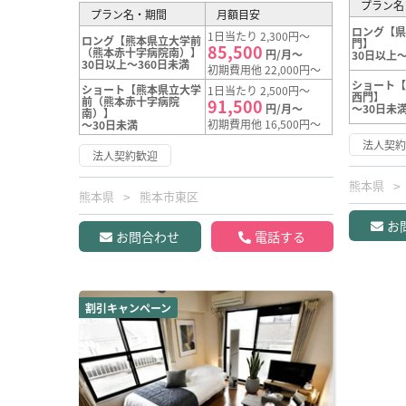
プラン名
プラン名・期間
月額目安
ロング【
1日当たり 2,300円～
ロング【熊本県立大学前
門】
85,500
（熊本赤十字病院南）】
円/月～
30日以上～
30日以上～360日未満
初期費用他 22,000円～
ショート
ショート【熊本県立大学
1日当たり 2,500円～
西門】
前（熊本赤十字病院
91,500
円/月～
～30日未
南）】
初期費用他 16,500円～
～30日未満
法人契
法人契約歓迎
熊本県
熊本県
熊本市東区
お
お問合わせ
電話する
割引キャンペーン