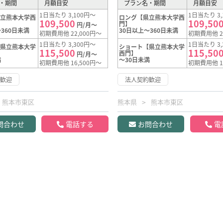
・期間
月額目安
プラン名・期間
月額目安
1日当たり 3,100円～
1日当たり 3,
県立熊本大学西
ロング【県立熊本大学西
109,500
109,50
門】
円/月～
360日未満
30日以上～360日未満
初期費用他 22,000円～
初期費用他 2
1日当たり 3,300円～
1日当たり 3,
【県立熊本大学
ショート【県立熊本大学
115,500
115,50
西門】
円/月～
満
～30日未満
初期費用他 16,500円～
初期費用他 1
約歓迎
法人契約歓迎
熊本市東区
熊本県
熊本市東区
問合わせ
電話する
お問合わせ
電