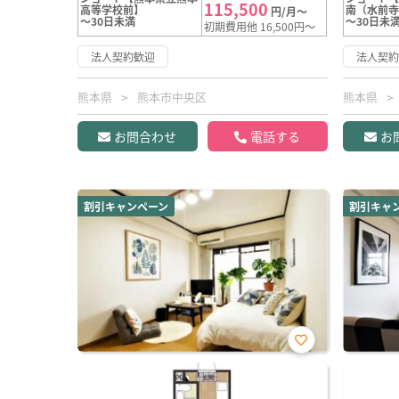
115,500
高等学校前】
南（水前
円/月～
～30日未満
～30日未
初期費用他 16,500円～
法人契約歓迎
法人契
熊本県
熊本市中央区
熊本県
お問合わせ
電話する
お
割引キャンペーン
割引キャ
お気
に入
り登
録