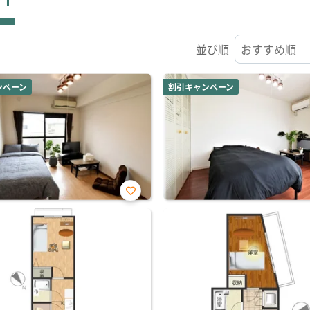
並び順
ンペーン
割引キャンペーン
お気
に入
り登
録