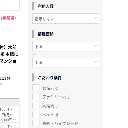
利用人数
前寺駅東）
部屋面積
付】水前
棟 本館に
～
マンショ
こだわり条件
13分
²
女性向け
ファミリー向け
同棲向け
150円～
0
ペット可
円/月～
2,000円～
高級・ハイグレード
300円～