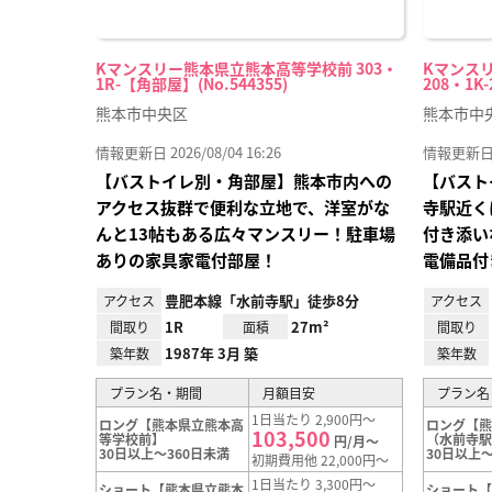
Kマンスリー熊本県立熊本高等学校前 303・
Kマンス
1R-【角部屋】(No.544355)
208・1K-
熊本市中央区
熊本市中
情報更新日 2026/08/04 16:26
情報更新日 20
【バストイレ別・角部屋】熊本市内への
【バスト
アクセス抜群で便利な立地で、洋室がな
寺駅近く
んと13帖もある広々マンスリー！駐車場
付き添い
ありの家具家電付部屋！
電備品付
豊肥本線「水前寺駅」徒歩8分
アクセス
アクセス
1R
27m²
間取り
面積
間取り
1987年 3月 築
築年数
築年数
プラン名・期間
月額目安
プラン名
1日当たり 2,900円～
ロング【熊本県立熊本高
ロング【
103,500
等学校前】
（水前寺
円/月～
30日以上～360日未満
30日以上～
初期費用他 22,000円～
1日当たり 3,300円～
ショート【熊本県立熊本
ショート