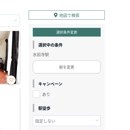
地図で検索
選択条件変更
選択中の条件
水前寺駅
駅を変更
キャンペーン
お気
に入
あり
り登
録
駅徒歩