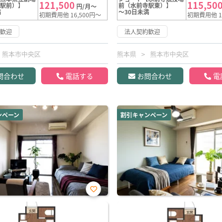
121,500
115,50
寺駅前）】
前（水前寺駅東）】
円/月～
満
～30日未満
初期費用他 16,500円～
初期費用他 1
約歓迎
法人契約歓迎
熊本市中央区
熊本県
熊本市中央区
問合わせ
電話する
お問合わせ
電
ンペーン
割引キャンペーン
お気
に入
り登
録