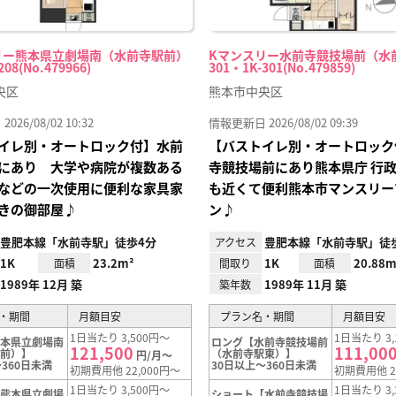
リー熊本県立劇場南（水前寺駅前）
Kマンスリー水前寺競技場前（水
208(No.479966)
301・1K-301(No.479859)
央区
熊本市中央区
26/08/02 10:32
情報更新日 2026/08/02 09:39
イレ別・オートロック付】水前
【バストイレ別・オートロック
にあり 大学や病院が複数ある
寺競技場前にあり熊本県庁 行政
などの一次使用に便利な家具家
も近くて便利熊本市マンスリー
きの御部屋♪
ン♪
豊肥本線「水前寺駅」徒歩4分
豊肥本線「水前寺駅」徒歩
アクセス
1K
23.2m²
1K
20.88m
面積
間取り
面積
1989年 12月 築
1989年 11月 築
築年数
・期間
月額目安
プラン名・期間
月額目安
1日当たり 3,500円～
1日当たり 3,
熊本県立劇場南
ロング【水前寺競技場前
121,500
111,00
駅前）】
（水前寺駅東）】
円/月～
360日未満
30日以上～360日未満
初期費用他 22,000円～
初期費用他 2
1日当たり 3,500円～
1日当たり 3,
【熊本県立劇場
ショート【水前寺競技場