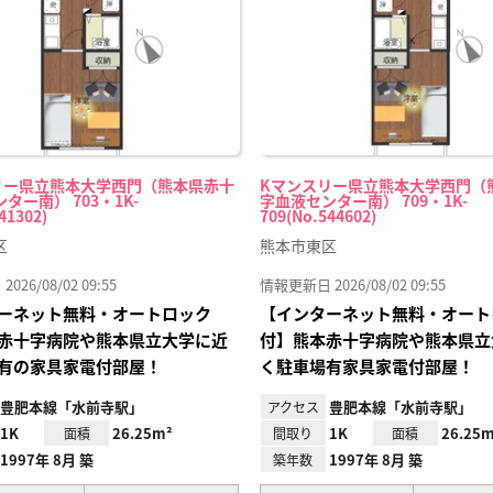
リー県立熊本大学西門（熊本県赤十
Kマンスリー県立熊本大学西門（
ター南） 703・1K-
字血液センター南） 709・1K-
41302)
709(No.544602)
区
熊本市東区
26/08/02 09:55
情報更新日 2026/08/02 09:55
ーネット無料・オートロック
【インターネット無料・オート
赤十字病院や熊本県立大学に近
付】熊本赤十字病院や熊本県立
有の家具家電付部屋！
く駐車場有家具家電付部屋！
豊肥本線「水前寺駅」
豊肥本線「水前寺駅」
アクセス
1K
26.25m²
1K
26.25m
面積
間取り
面積
1997年 8月 築
1997年 8月 築
築年数