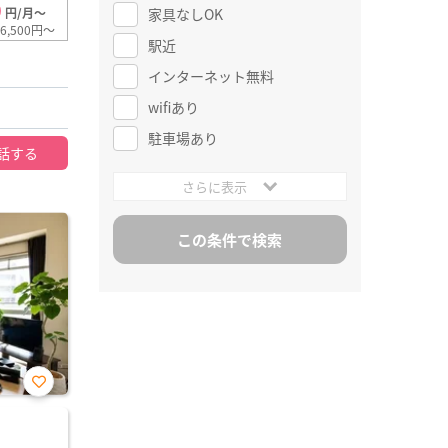
0
家具なしOK
円/月～
6,500円～
駅近
インターネット無料
wifiあり
駐車場あり
話する
さらに表示
お気
に入
り登
録