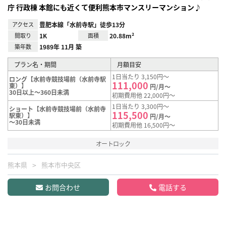
庁 行政棟 本館にも近くて便利熊本市マンスリーマンション♪
アクセス
豊肥本線「水前寺駅」徒歩13分
間取り
1K
面積
20.88m²
築年数
1989年 11月 築
プラン名・期間
月額目安
1日当たり 3,150円～
ロング【水前寺競技場前（水前寺駅
111,000
東）】
円/月～
30日以上～360日未満
初期費用他 22,000円～
1日当たり 3,300円～
ショート【水前寺競技場前（水前寺
115,500
駅東）】
円/月～
～30日未満
初期費用他 16,500円～
オートロック
熊本県
熊本市中央区
お問合わせ
電話する