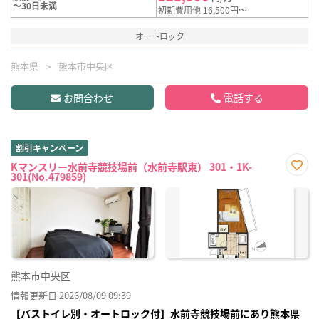
～30日未満
初期費用他 16,500円～
オートロック
熊本県
熊本市中央区
お問合わせ
電話する
割引キャンペーン
Kマンスリー水前寺競技場前（水前寺駅東） 301・1K-
301(No.479859)
お気
に入
り登
録
熊本市中央区
情報更新日 2026/08/09 09:39
【バストイレ別・オートロック付】水前寺競技場前にあり熊本県