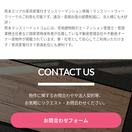
熊本エリアの家具家電付きマンスリーマンション情報！マンスリー＋ウィー
クリーでのご利用も可能です。連泊・長期出張の経費削減に、法人様にも大好
評！
熊本マンスリードットコムには、宅地建物取引士・マンション管理士・管理
業務主任者など国家資格保有者が在籍している不動産管理会社や不動産オー
ナー直物件が掲載されています。寮・社宅として安心してご利用いただけま
す！家具家電付きで単身赴任にも便利です。
CONTACT US
物件に関するお問合わせや法人契約等、
お気軽にリクエスト・お問合わせください。
お問合わせフォーム