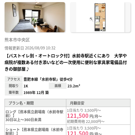
に入
り登
録
熊本市中央区
情報更新日 2026/08/09 10:32
【バストイレ別・オートロック付】水前寺駅近くにあり 大学や
病院が複数ある付き添いなどの一次使用に便利な家具家電備品付
きの御部屋♪
アクセス
豊肥本線「水前寺駅」徒歩4分
間取り
1K
面積
23.2m²
築年数
1989年 12月 築
プラン名・期間
月額目安
1日当たり 3,500円～
ロング【熊本県立劇場南（水前寺駅
121,500
前）】
円/月～
30日以上～360日未満
初期費用他 22,000円～
1日当たり 3,500円～
ショート【熊本県立劇場南（水前寺
121,500
駅前）】
円/月～