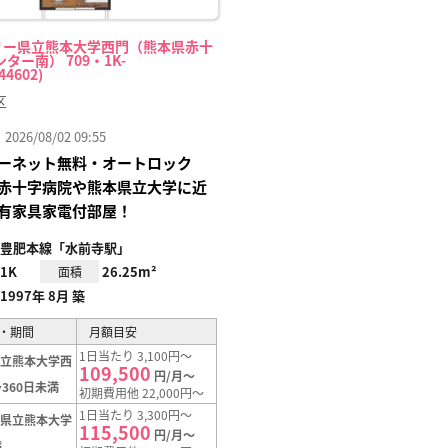
リー県立熊本大学西門（熊本県赤十
ター南） 709・1K-
44602)
区
26/08/02 09:55
ーネット無料・オートロック
赤十字病院や熊本県立大学に近
有家具家電付部屋！
豊肥本線「水前寺駅」
1K
26.25m²
面積
1997年 8月 築
・期間
月額目安
1日当たり 3,100円～
県立熊本大学西
109,500
円/月～
360日未満
初期費用他 22,000円～
1日当たり 3,300円～
【県立熊本大学
115,500
円/月～
満