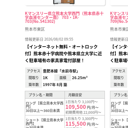
Kマンスリー県立熊本大学西門（熊本県赤十
Kマンス
字血液センター南） 703・1K-
字血液セン
703(No.541302)
709(No.5
熊本市東区
熊本市東
情報更新日 2026/08/02 09:55
情報更新日 20
【インターネット無料・オートロック
【インタ
付】熊本赤十字病院や熊本県立大学に近
付】熊本
く駐車場有の家具家電付部屋！
く駐車場
豊肥本線「水前寺駅」
アクセス
アクセス
1K
26.25m²
間取り
面積
間取り
1997年 8月 築
築年数
築年数
プラン名・期間
月額目安
プラン名
1日当たり 3,100円～
ロング【県立熊本大学西
ロング【
109,500
門】
門】
円/月～
30日以上～360日未満
30日以上～
初期費用他 22,000円～
1日当たり 3,300円～
ショート【県立熊本大学
ショート
115,500
西門】
西門】
円/月～
～30日未満
～30日未