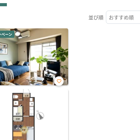
並び順
ンペーン
お気
に入
り登
録