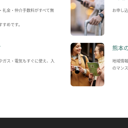
・礼金・仲介手数料がすべて無
お申し
すすめです。
て
熊本
やガス・電気もすぐに使え、入
地域情
のマン