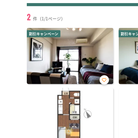
2
件（1/1ページ）
割引キャンペーン
割引キャ
お気
に入
り登
録