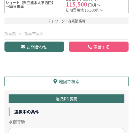
ショート【県立熊本大学西門】
115,500
円/月～
～30日未満
初期費用他 16,500円～
テレワーク・在宅勤務可
熊本県
熊本市東区
お問合わせ
電話する
地図で検索
選択条件変更
選択中の条件
水前寺駅