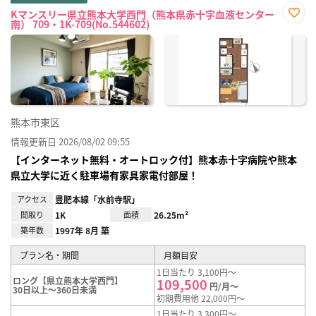
Kマンスリー県立熊本大学西門（熊本県赤十字血液センター
南） 709・1K-709(No.544602)
お気
に入
り登
録
熊本市東区
情報更新日 2026/08/02 09:55
【インターネット無料・オートロック付】熊本赤十字病院や熊本
県立大学に近く駐車場有家具家電付部屋！
アクセス
豊肥本線「水前寺駅」
間取り
1K
面積
26.25m²
築年数
1997年 8月 築
プラン名・期間
月額目安
1日当たり 3,100円～
ロング【県立熊本大学西門】
109,500
円/月～
30日以上～360日未満
初期費用他 22,000円～
1日当たり 3,300円～