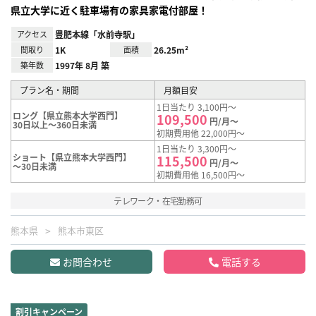
県立大学に近く駐車場有の家具家電付部屋！
アクセス
豊肥本線「水前寺駅」
間取り
1K
面積
26.25m²
築年数
1997年 8月 築
プラン名・期間
月額目安
1日当たり 3,100円～
ロング【県立熊本大学西門】
109,500
円/月～
30日以上～360日未満
初期費用他 22,000円～
1日当たり 3,300円～
ショート【県立熊本大学西門】
115,500
円/月～
～30日未満
初期費用他 16,500円～
テレワーク・在宅勤務可
熊本県
熊本市東区
お問合わせ
電話する
割引キャンペーン