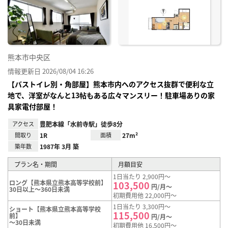
り登
録
熊本市中央区
情報更新日 2026/08/04 16:26
【バストイレ別・角部屋】熊本市内へのアクセス抜群で便利な立
地で、洋室がなんと13帖もある広々マンスリー！駐車場ありの家
具家電付部屋！
アクセス
豊肥本線「水前寺駅」徒歩8分
間取り
1R
面積
27m²
築年数
1987年 3月 築
プラン名・期間
月額目安
1日当たり 2,900円～
ロング【熊本県立熊本高等学校前】
103,500
円/月～
30日以上～360日未満
初期費用他 22,000円～
1日当たり 3,300円～
ショート【熊本県立熊本高等学校
115,500
前】
円/月～
～30日未満
初期費用他 16,500円～