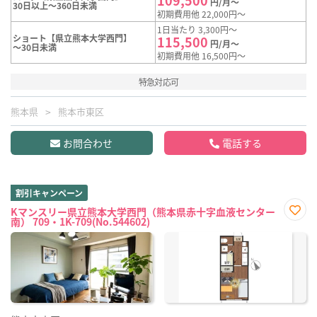
円/月～
30日以上～360日未満
初期費用他 22,000円～
1日当たり 3,300円～
ショート【県立熊本大学西門】
115,500
円/月～
～30日未満
初期費用他 16,500円～
特急対応可
熊本県
熊本市東区
お問合わせ
電話する
割引キャンペーン
Kマンスリー県立熊本大学西門（熊本県赤十字血液センター
南） 709・1K-709(No.544602)
お気
に入
り登
録