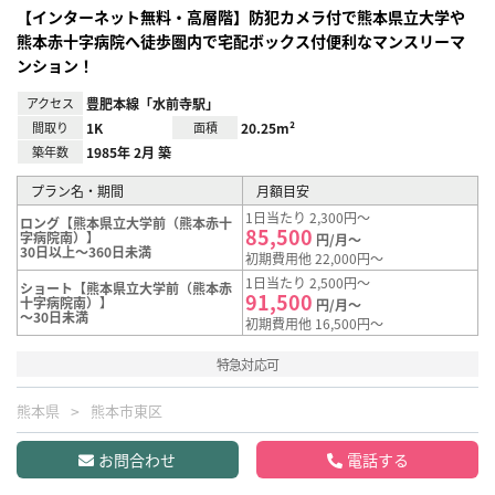
【インターネット無料・高層階】防犯カメラ付で熊本県立大学や
熊本赤十字病院へ徒歩圏内で宅配ボックス付便利なマンスリーマ
ンション！
アクセス
豊肥本線「水前寺駅」
間取り
1K
面積
20.25m²
築年数
1985年 2月 築
プラン名・期間
月額目安
1日当たり 2,300円～
ロング【熊本県立大学前（熊本赤十
85,500
字病院南）】
円/月～
30日以上～360日未満
初期費用他 22,000円～
1日当たり 2,500円～
ショート【熊本県立大学前（熊本赤
91,500
十字病院南）】
円/月～
～30日未満
初期費用他 16,500円～
特急対応可
熊本県
熊本市東区
お問合わせ
電話する