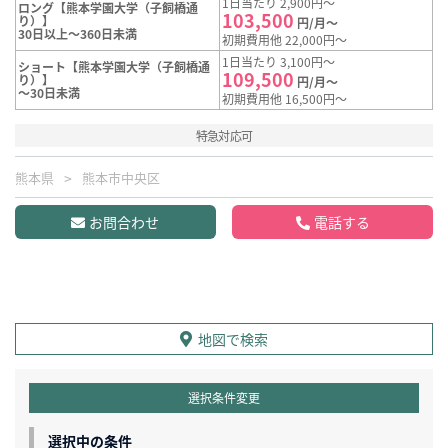
1日当たり 2,900円～
ロング【熊本学園大学（子飼橋通
103,500
り）】
円/月～
30日以上～360日未満
初期費用他 22,000円～
1日当たり 3,100円～
ショート【熊本学園大学（子飼橋通
109,500
り）】
円/月～
～30日未満
初期費用他 16,500円～
特急対応可
熊本県
熊本市中央区
お問合わせ
電話する
地図で検索
選択条件変更
選択中の条件