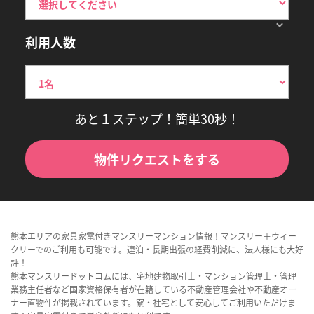
利用人数
あと１ステップ！簡単30秒！
物件リクエストをする
熊本エリアの家具家電付きマンスリーマンション情報！マンスリー＋ウィー
クリーでのご利用も可能です。連泊・長期出張の経費削減に、法人様にも大好
評！
熊本マンスリードットコムには、宅地建物取引士・マンション管理士・管理
業務主任者など国家資格保有者が在籍している不動産管理会社や不動産オー
ナー直物件が掲載されています。寮・社宅として安心してご利用いただけま