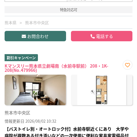
特急対応可
熊本県
熊本市中央区
お問合わせ
電話する
割引キャンペーン
Kマンスリー熊本県立劇場南（水前寺駅前） 208・1K-
208(No.479966)
お気
に入
り登
録
熊本市中央区
情報更新日 2026/08/02 10:32
【バストイレ別・オートロック付】水前寺駅近くにあり 大学や
病院が複数ある付き添いなどの一次使用に便利な家具家電備品付