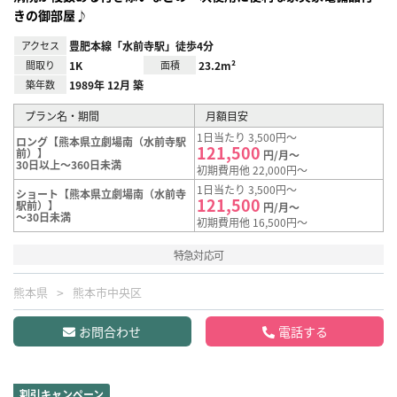
きの御部屋♪
アクセス
豊肥本線「水前寺駅」徒歩4分
間取り
1K
面積
23.2m²
築年数
1989年 12月 築
プラン名・期間
月額目安
1日当たり 3,500円～
ロング【熊本県立劇場南（水前寺駅
121,500
前）】
円/月～
30日以上～360日未満
初期費用他 22,000円～
1日当たり 3,500円～
ショート【熊本県立劇場南（水前寺
121,500
駅前）】
円/月～
～30日未満
初期費用他 16,500円～
特急対応可
熊本県
熊本市中央区
お問合わせ
電話する
割引キャンペーン