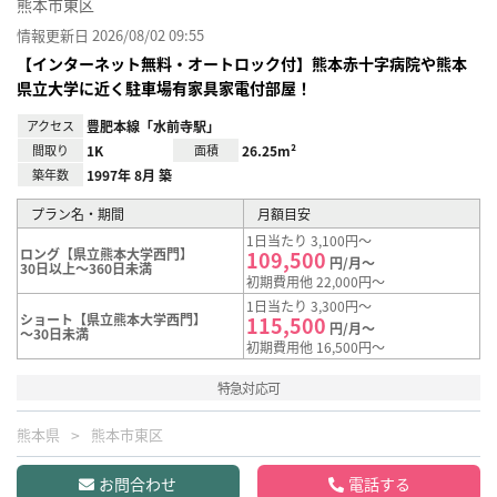
熊本市東区
情報更新日 2026/08/02 09:55
【インターネット無料・オートロック付】熊本赤十字病院や熊本
県立大学に近く駐車場有家具家電付部屋！
アクセス
豊肥本線「水前寺駅」
間取り
1K
面積
26.25m²
築年数
1997年 8月 築
プラン名・期間
月額目安
1日当たり 3,100円～
ロング【県立熊本大学西門】
109,500
円/月～
30日以上～360日未満
初期費用他 22,000円～
1日当たり 3,300円～
ショート【県立熊本大学西門】
115,500
円/月～
～30日未満
初期費用他 16,500円～
特急対応可
熊本県
熊本市東区
お問合わせ
電話する