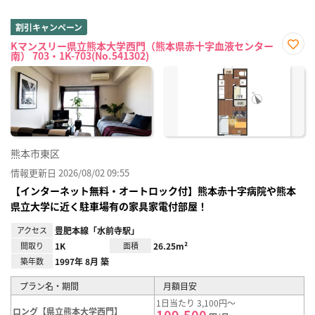
割引キャンペーン
Kマンスリー県立熊本大学西門（熊本県赤十字血液センター
南） 703・1K-703(No.541302)
お気
に入
り登
録
熊本市東区
情報更新日 2026/08/02 09:55
【インターネット無料・オートロック付】熊本赤十字病院や熊本
県立大学に近く駐車場有の家具家電付部屋！
アクセス
豊肥本線「水前寺駅」
間取り
1K
面積
26.25m²
築年数
1997年 8月 築
プラン名・期間
月額目安
1日当たり 3,100円～
ロング【県立熊本大学西門】
109,500