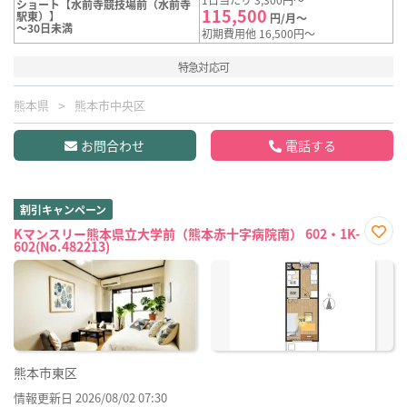
ショート【水前寺競技場前（水前寺
115,500
駅東）】
円/月～
～30日未満
初期費用他 16,500円～
特急対応可
熊本県
熊本市中央区
お問合わせ
電話する
割引キャンペーン
Kマンスリー熊本県立大学前（熊本赤十字病院南） 602・1K-
602(No.482213)
お気
に入
り登
録
熊本市東区
情報更新日 2026/08/02 07:30