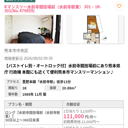
Kマンスリー水前寺競技場前（水前寺駅東） 301・1K-
301(No.479859)
お気
に入
り登
録
熊本市中央区
情報更新日 2026/08/02 09:39
【バストイレ別・オートロック付】水前寺競技場前にあり熊本県
庁 行政棟 本館にも近くて便利熊本市マンスリーマンション♪
アクセス
豊肥本線「水前寺駅」徒歩13分
間取り
1K
面積
20.88m²
築年数
1989年 11月 築
プラン名・期間
月額目安
1日当たり 3,150円～
ロング【水前寺競技場前（水前寺駅
111,000
東）】
円/月～
30日以上～360日未満
初期費用他 22,000円～
1日当たり 3,300円～