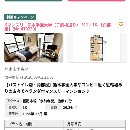
割引キャンペーン
Kマンスリー熊本学園大学（子飼橋通り） 311・1K-【角部
屋】(No.479230)
お気
に入
り登
録
熊本市中央区
情報更新日 2026/08/02 23:30
【バストイレ別・角部屋】熊本学園大学やコンビニ近く駐輪場あ
りの広々でベランダ付マンスリーマンション♪
アクセス
豊肥本線「水前寺駅」徒歩18分
間取り
1K
面積
26.24m²
築年数
1988年 12月 築
プラン名・期間
月額目安