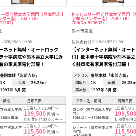
リー県立熊本大学西門（熊本県赤十
Kマンスリー県立熊本大学西門（
ター南） 703・1K-
字血液センター南） 709・1K-
41302)
709(No.544602)
区
熊本市東区
26/08/02 09:55
情報更新日 2026/08/02 09:55
ーネット無料・オートロック
【インターネット無料・オート
赤十字病院や熊本県立大学に近
付】熊本赤十字病院や熊本県立
有の家具家電付部屋！
く駐車場有家具家電付部屋！
豊肥本線「水前寺駅」
豊肥本線「水前寺駅」
アクセス
1K
26.25m²
1K
26.25m
面積
間取り
面積
1997年 8月 築
1997年 8月 築
築年数
・期間
月額目安
プラン名・期間
月額目安
1日当たり 3,100円～
1日当たり 3,
県立熊本大学西
ロング【県立熊本大学西
109,500
109,50
門】
円/月～
360日未満
30日以上～360日未満
初期費用他 22,000円～
初期費用他 2
1日当たり 3,300円～
1日当たり 3,
【県立熊本大学
ショート【県立熊本大学
115,500
115,50
西門】
円/月～
満
～30日未満