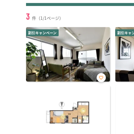
3
件（1/1ページ）
割引キャンペーン
割引キャ
お気
に入
り登
録