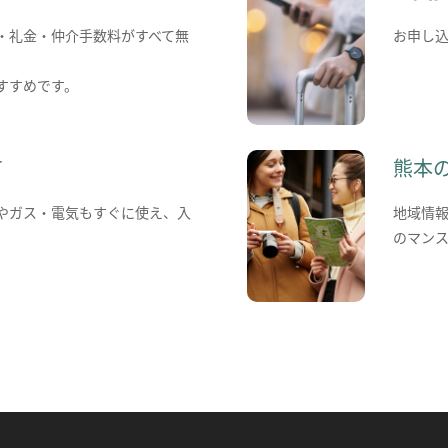
・礼金・仲介手数料がすべて無
お申し
すすめです。
て
熊本
やガス・電気もすぐに使え、入
地域情
のマン