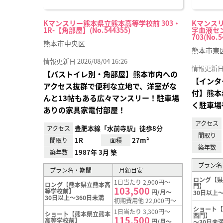
Kマンスリー熊本県立熊本高等学校前 303・
Kマンス
1R-【角部屋】(No.544355)
字血液セン
703(No.5
熊本市中央区
熊本市東
情報更新日 2026/08/04 16:26
情報更新日 20
【バストイレ別・角部屋】熊本市内への
【インタ
アクセス抜群で便利な立地で、洋室がな
付】熊本
んと13帖もある広々マンスリー！駐車場
く駐車場
ありの家具家電付部屋！
アクセス
豊肥本線「水前寺駅」徒歩8分
アクセス
間取り
1R
27m²
間取り
面積
築年数
1987年 3月 築
築年数
プラン名
プラン名・期間
月額目安
ロング【
1日当たり 2,900円～
ロング【熊本県立熊本高
門】
103,500
等学校前】
円/月～
30日以上～
30日以上～360日未満
初期費用他 22,000円～
ショート
1日当たり 3,300円～
ショート【熊本県立熊本
西門】
115,500
高等学校前】
円/月～
～30日未