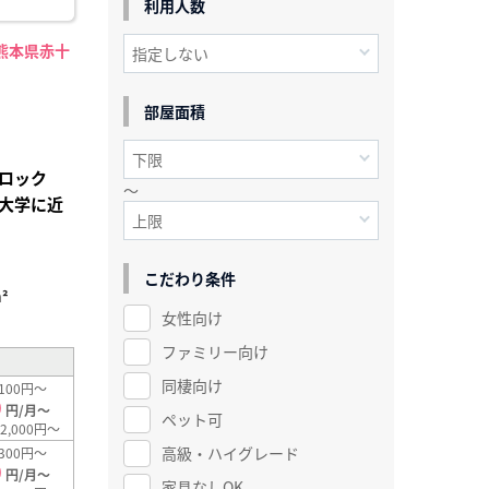
利用人数
熊本県赤十
部屋面積
ロック
～
大学に近
こだわり条件
²
女性向け
ファミリー向け
同棲向け
100円～
0
円/月～
ペット可
2,000円～
高級・ハイグレード
300円～
0
円/月～
家具なしOK