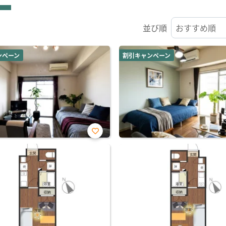
並び順
ンペーン
割引キャンペーン
お気
に入
り登
録