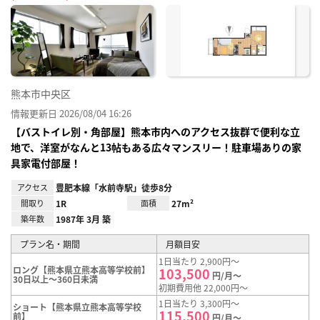
に入
り登
録
熊本市中央区
情報更新日 2026/08/04 16:26
【バストイレ別・角部屋】熊本市内へのアクセス抜群で便利な立
地で、洋室がなんと13帖もある広々マンスリー！駐車場ありの家
具家電付部屋！
アクセス
豊肥本線「水前寺駅」徒歩8分
間取り
1R
面積
27m²
築年数
1987年 3月 築
プラン名・期間
月額目安
1日当たり 2,900円～
ロング【熊本県立熊本高等学校前】
103,500
円/月～
30日以上～360日未満
初期費用他 22,000円～
1日当たり 3,300円～
ショート【熊本県立熊本高等学校
115,500
前】
円/月～