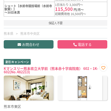
1日当たり 3,300円～
ショート【水前寺競技場前（水前寺
115,500
駅東）】
円/月～
～30日未満
初期費用他 16,500円～
保証人不要
熊本県
熊本市中央区
お問合わせ
電話する
割引キャンペーン
Kマンスリー熊本県立大学前（熊本赤十字病院南） 602・1K-
602(No.482213)
お気
に入
り登
録
熊本市東区