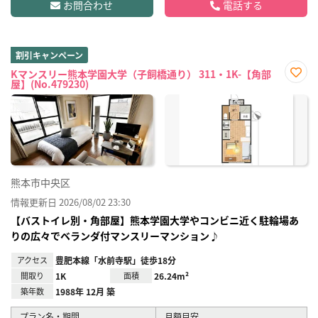
お問合わせ
電話する
割引キャンペーン
Kマンスリー熊本学園大学（子飼橋通り） 311・1K-【角部
屋】(No.479230)
お気
に入
り登
録
熊本市中央区
情報更新日 2026/08/02 23:30
【バストイレ別・角部屋】熊本学園大学やコンビニ近く駐輪場あ
りの広々でベランダ付マンスリーマンション♪
アクセス
豊肥本線「水前寺駅」徒歩18分
間取り
1K
面積
26.24m²
築年数
1988年 12月 築
プラン名・期間
月額目安