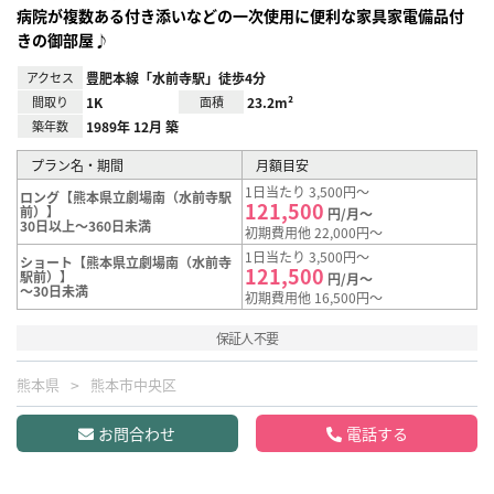
病院が複数ある付き添いなどの一次使用に便利な家具家電備品付
きの御部屋♪
アクセス
豊肥本線「水前寺駅」徒歩4分
間取り
1K
面積
23.2m²
築年数
1989年 12月 築
プラン名・期間
月額目安
1日当たり 3,500円～
ロング【熊本県立劇場南（水前寺駅
121,500
前）】
円/月～
30日以上～360日未満
初期費用他 22,000円～
1日当たり 3,500円～
ショート【熊本県立劇場南（水前寺
121,500
駅前）】
円/月～
～30日未満
初期費用他 16,500円～
保証人不要
熊本県
熊本市中央区
お問合わせ
電話する