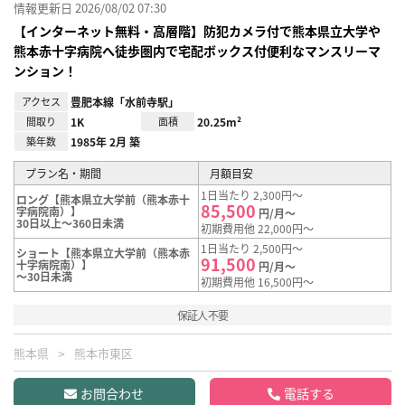
情報更新日 2026/08/02 07:30
【インターネット無料・高層階】防犯カメラ付で熊本県立大学や
熊本赤十字病院へ徒歩圏内で宅配ボックス付便利なマンスリーマ
ンション！
アクセス
豊肥本線「水前寺駅」
間取り
1K
面積
20.25m²
築年数
1985年 2月 築
プラン名・期間
月額目安
1日当たり 2,300円～
ロング【熊本県立大学前（熊本赤十
85,500
字病院南）】
円/月～
30日以上～360日未満
初期費用他 22,000円～
1日当たり 2,500円～
ショート【熊本県立大学前（熊本赤
91,500
十字病院南）】
円/月～
～30日未満
初期費用他 16,500円～
保証人不要
熊本県
熊本市東区
お問合わせ
電話する