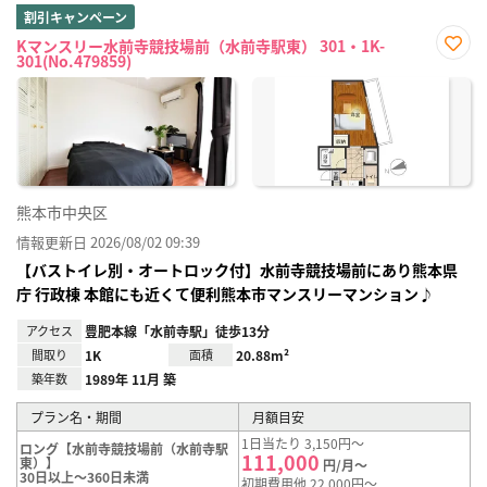
割引キャンペーン
Kマンスリー水前寺競技場前（水前寺駅東） 301・1K-
301(No.479859)
お気
に入
り登
録
熊本市中央区
情報更新日 2026/08/02 09:39
【バストイレ別・オートロック付】水前寺競技場前にあり熊本県
庁 行政棟 本館にも近くて便利熊本市マンスリーマンション♪
アクセス
豊肥本線「水前寺駅」徒歩13分
間取り
1K
面積
20.88m²
築年数
1989年 11月 築
プラン名・期間
月額目安
1日当たり 3,150円～
ロング【水前寺競技場前（水前寺駅
111,000
東）】
円/月～
30日以上～360日未満
初期費用他 22,000円～