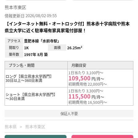
熊本市東区
情報更新日 2026/08/02 09:55
【インターネット無料・オートロック付】熊本赤十字病院や熊本
県立大学に近く駐車場有家具家電付部屋！
アクセス
豊肥本線「水前寺駅」
間取り
1K
面積
26.25m²
築年数
1997年 8月 築
プラン名・期間
月額目安
1日当たり 3,100円～
ロング【県立熊本大学西門】
109,500
円/月～
30日以上～360日未満
初期費用他 22,000円～
1日当たり 3,300円～
ショート【県立熊本大学西門】
115,500
円/月～
～30日未満
初期費用他 16,500円～
保証人不要
熊本県
熊本市東区