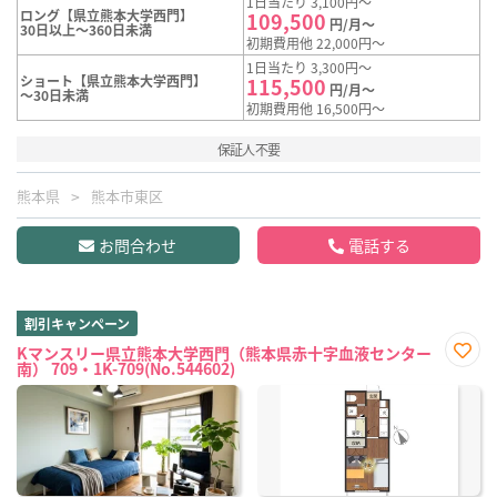
1日当たり 3,100円～
ロング【県立熊本大学西門】
109,500
円/月～
30日以上～360日未満
初期費用他 22,000円～
1日当たり 3,300円～
ショート【県立熊本大学西門】
115,500
円/月～
～30日未満
初期費用他 16,500円～
保証人不要
熊本県
熊本市東区
お問合わせ
電話する
割引キャンペーン
Kマンスリー県立熊本大学西門（熊本県赤十字血液センター
南） 709・1K-709(No.544602)
お気
に入
り登
録