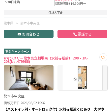
～30日未満
初期費用他 16,500円～
保証人不要
熊本県
熊本市中央区
お問合わせ
電話する
割引キャンペーン
Kマンスリー熊本県立劇場南（水前寺駅前） 208・1K-
208(No.479966)
お気
に入
り登
録
熊本市中央区
情報更新日 2026/08/02 10:32
【バストイレ別・オートロック付】水前寺駅近くにあり 大学や