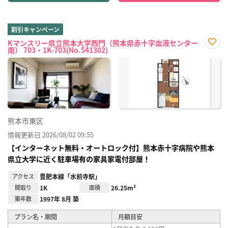
割引キャンペーン
Kマンスリー県立熊本大学西門（熊本県赤十字血液センター
南） 703・1K-703(No.541302)
お気
に入
り登
録
熊本市東区
情報更新日 2026/08/02 09:55
【インターネット無料・オートロック付】熊本赤十字病院や熊本
県立大学に近く駐車場有の家具家電付部屋！
アクセス
豊肥本線「水前寺駅」
間取り
1K
面積
26.25m²
築年数
1997年 8月 築
プラン名・期間
月額目安