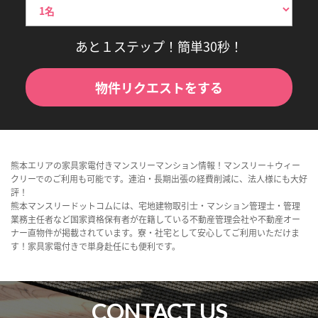
あと１ステップ！簡単30秒！
物件リクエストをする
熊本エリアの家具家電付きマンスリーマンション情報！マンスリー＋ウィー
クリーでのご利用も可能です。連泊・長期出張の経費削減に、法人様にも大好
評！
熊本マンスリードットコムには、宅地建物取引士・マンション管理士・管理
業務主任者など国家資格保有者が在籍している不動産管理会社や不動産オー
ナー直物件が掲載されています。寮・社宅として安心してご利用いただけま
す！家具家電付きで単身赴任にも便利です。
CONTACT US