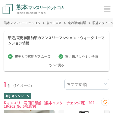
熊本マンスリードットコム
熊本市東区
東海学園前駅
駅近のウィー
駅近/東海学園前駅のマンスリーマンション・ウィークリーマ
ンション情報
駅チカで移動がスムーズ
買い物がしやすく快適
もっと見る
1
件（1/1ページ）
割引キャンペーン
Kマンスリー竜田口駅前（熊本インターチェンジ西） 202・
1K-202(No.541879)
お気
に入