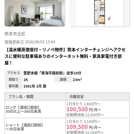
り登
録
熊本市北区
情報更新日 2026/08/02 13:04
【温水暖房便座付・リノベ物件】熊本インターチェンジへアクセ
スに便利な駐車場ありのインターネット無料・家具家電付き部
屋！
アクセス
豊肥本線「東海学園前駅」徒歩19分
間取り
1K
面積
23m²
築年数
1991年 3月 築
プラン名・期間
月額目安
1日当たり 2,800円～
ロング【滝田口駅前】
100,500
円/月～
30日以上～360日未満
初期費用他 22,000円～
1日当たり 3,100円～
ショート【滝田口駅前】
109,500
円/月～
～30日未満
初期費用他 16,500円～