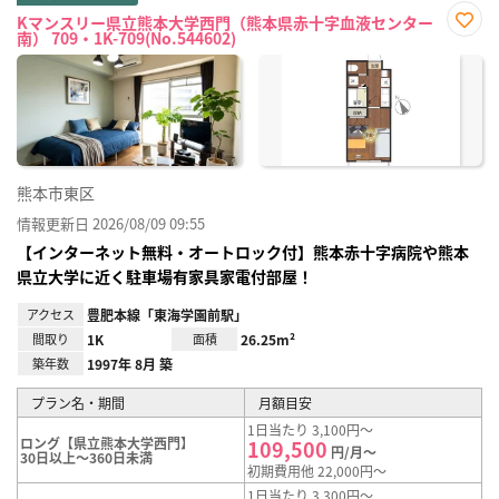
Kマンスリー県立熊本大学西門（熊本県赤十字血液センター
南） 709・1K-709(No.544602)
お気
に入
り登
録
熊本市東区
情報更新日 2026/08/09 09:55
【インターネット無料・オートロック付】熊本赤十字病院や熊本
県立大学に近く駐車場有家具家電付部屋！
アクセス
豊肥本線「東海学園前駅」
間取り
1K
面積
26.25m²
築年数
1997年 8月 築
プラン名・期間
月額目安
1日当たり 3,100円～
ロング【県立熊本大学西門】
109,500
円/月～
30日以上～360日未満
初期費用他 22,000円～
1日当たり 3,300円～