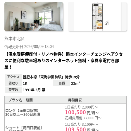
に入
り登
録
熊本市北区
情報更新日 2026/08/09 13:04
【温水暖房便座付・リノベ物件】熊本インターチェンジへアクセ
スに便利な駐車場ありのインターネット無料・家具家電付き部
屋！
アクセス
豊肥本線「東海学園前駅」徒歩19分
間取り
1K
面積
23m²
築年数
1991年 3月 築
プラン名・期間
月額目安
1日当たり 2,800円～
ロング【滝田口駅前】
100,500
円/月～
30日以上～360日未満
初期費用他 22,000円～
1日当たり 3,100円～
ショート【滝田口駅前】
109,500
円/月～