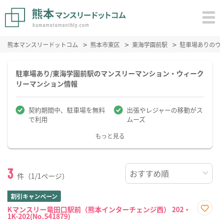
熊本マンスリードットコム
熊本市東区
東海学園前駅
駐車場ありの
駐車場あり/東海学園前駅のマンスリーマンション・ウィーク
リーマンション情報
契約期間中、駐車場を無料
出張やレジャーの移動がス
で利用
ムーズ
もっと見る
3
件（1/1ページ）
割引キャンペーン
Kマンスリー竜田口駅前（熊本インターチェンジ西） 202・
1K-202(No.541879)
お気