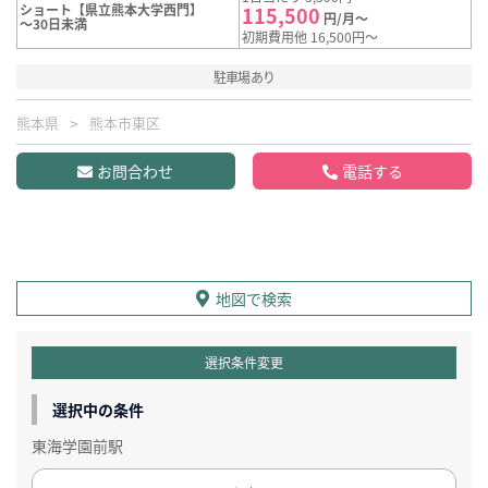
ショート【県立熊本大学西門】
115,500
円/月～
～30日未満
初期費用他 16,500円～
駐車場あり
熊本県
熊本市東区
お問合わせ
電話する
地図で検索
選択条件変更
選択中の条件
東海学園前駅