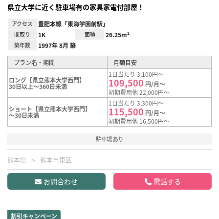
県立大学に近く駐車場有の家具家電付部屋！
アクセス
豊肥本線「東海学園前駅」
間取り
1K
面積
26.25m²
築年数
1997年 8月 築
プラン名・期間
月額目安
1日当たり 3,100円～
ロング【県立熊本大学西門】
109,500
円/月～
30日以上～360日未満
初期費用他 22,000円～
1日当たり 3,300円～
ショート【県立熊本大学西門】
115,500
円/月～
～30日未満
初期費用他 16,500円～
駐車場あり
熊本県
熊本市東区
お問合わせ
電話する
割引キャンペーン