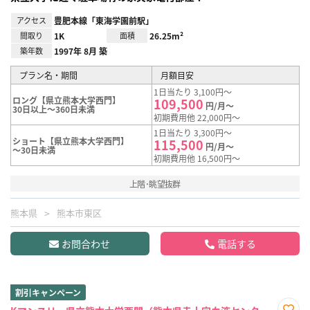
アクセス
豊肥本線「東海学園前駅」
間取り
1K
面積
26.25m²
築年数
1997年 8月 築
プラン名・期間
月額目安
1日当たり 3,100円～
ロング【県立熊本大学西門】
109,500
円/月～
30日以上～360日未満
初期費用他 22,000円～
1日当たり 3,300円～
ショート【県立熊本大学西門】
115,500
円/月～
～30日未満
初期費用他 16,500円～
上階･眺望抜群
熊本県
熊本市東区
お問合わせ
電話する
割引キャンペーン