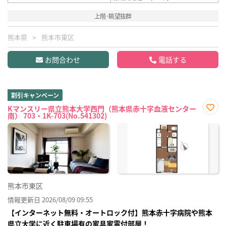
上階･眺望抜群
熊本県
熊本市東区
お問合わせ
電話する
割引キャンペーン
Kマンスリー県立熊本大学西門（熊本県赤十字血液センター
南） 703・1K-703(No.541302)
お気
に入
り登
録
熊本市東区
情報更新日 2026/08/09 09:55
【インターネット無料・オートロック付】熊本赤十字病院や熊本
県立大学に近く駐車場有の家具家電付部屋！