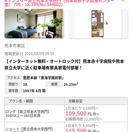
Kマンスリー県立熊本大学西門（熊本県赤十字血液センター
南） 709・1K-709(No.544602)
お気
に入
り登
録
熊本市東区
情報更新日 2026/08/09 09:55
【インターネット無料・オートロック付】熊本赤十字病院や熊本
県立大学に近く駐車場有家具家電付部屋！
アクセス
豊肥本線「東海学園前駅」
間取り
1K
面積
26.25m²
築年数
1997年 8月 築
プラン名・期間
月額目安
1日当たり 3,100円～
ロング【県立熊本大学西門】
109,500
円/月～
30日以上～360日未満
初期費用他 22,000円～
1日当たり 3,300円～
ショート【県立熊本大学西門】
115,500
円/月～