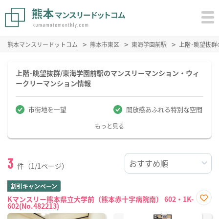
熊本マンスリードットコム
熊本市東区
東海学園前駅
上階･眺望抜
上階･眺望抜群/東海学園前駅のマンスリーマンション・ウィ
ークリーマンション情報
市街地を一望
開放感あふれる特別な空間
もっと見る
3
件（1/1ページ）
割引キャンペーン
Kマンスリー熊本県立大学前（熊本赤十字病院南） 602・1K-
602(No.482213)
お気
に入