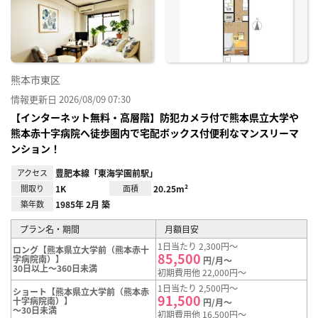
り登
録
熊本市東区
情報更新日 2026/08/09 07:30
【インターネット無料・高層階】防犯カメラ付で熊本県立大学や
熊本赤十字病院へ徒歩圏内で宅配ボックス付便利なマンスリーマ
ンション！
アクセス
豊肥本線「東海学園前駅」
間取り
1K
面積
20.25m²
築年数
1985年 2月 築
プラン名・期間
月額目安
1日当たり 2,300円～
ロング【熊本県立大学前（熊本赤十
85,500
字病院南）】
円/月～
30日以上～360日未満
初期費用他 22,000円～
1日当たり 2,500円～
ショート【熊本県立大学前（熊本赤
91,500
十字病院南）】
円/月～
～30日未満
初期費用他 16,500円～