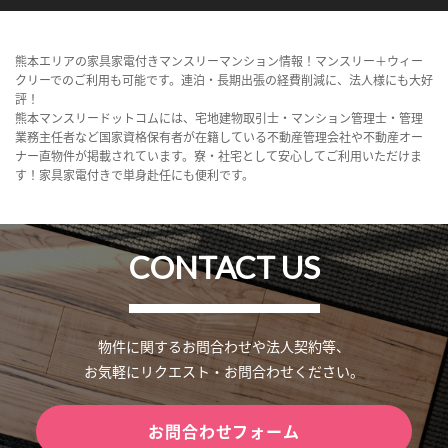
熊本エリアの家具家電付きマンスリーマンション情報！マンスリー＋ウィー
クリーでのご利用も可能です。連泊・長期出張の経費削減に、法人様にも大好
評！
熊本マンスリードットコムには、宅地建物取引士・マンション管理士・管理
業務主任者など国家資格保有者が在籍している不動産管理会社や不動産オー
ナー直物件が掲載されています。寮・社宅として安心してご利用いただけま
す！家具家電付きで単身赴任にも便利です。
CONTACT US
物件に関するお問合わせや法人契約等、
お気軽にリクエスト・お問合わせください。
お問合わせフォーム