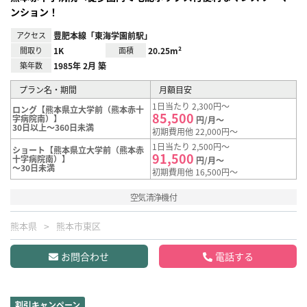
ンション！
アクセス
豊肥本線「東海学園前駅」
間取り
1K
面積
20.25m²
築年数
1985年 2月 築
プラン名・期間
月額目安
1日当たり 2,300円～
ロング【熊本県立大学前（熊本赤十
85,500
字病院南）】
円/月～
30日以上～360日未満
初期費用他 22,000円～
1日当たり 2,500円～
ショート【熊本県立大学前（熊本赤
91,500
十字病院南）】
円/月～
～30日未満
初期費用他 16,500円～
空気清浄機付
熊本県
熊本市東区
お問合わせ
電話する
割引キャンペーン