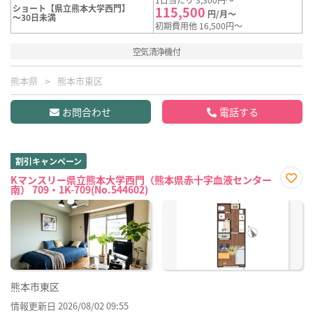
ショート【県立熊本大学西門】
115,500
円/月～
～30日未満
初期費用他 16,500円～
空気清浄機付
熊本県
熊本市東区
お問合わせ
電話する
割引キャンペーン
Kマンスリー県立熊本大学西門（熊本県赤十字血液センター
南） 709・1K-709(No.544602)
お気
に入
り登
録
熊本市東区
情報更新日 2026/08/02 09:55