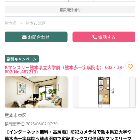
空気清浄機付
熊本県
熊本市北区
お問合わせ
電話する
割引キャンペーン
Kマンスリー熊本県立大学前（熊本赤十字病院南） 602・1K-
602(No.482213)
お気
に入
り登
録
熊本市東区
情報更新日 2026/08/02 07:30
【インターネット無料・高層階】防犯カメラ付で熊本県立大学や
熊本赤十字病院へ徒歩圏内で宅配ボックス付便利なマンスリーマ