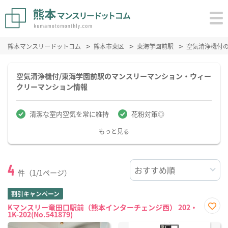
熊本マンスリードットコム
熊本市東区
東海学園前駅
空気清浄機付
空気清浄機付/東海学園前駅のマンスリーマンション・ウィー
クリーマンション情報
清潔な室内空気を常に維持
花粉対策◎
もっと見る
4
件（1/1ページ）
割引キャンペーン
Kマンスリー竜田口駅前（熊本インターチェンジ西） 202・
1K-202(No.541879)
お気
に入