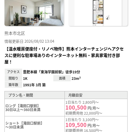
り登
録
熊本市北区
情報更新日 2026/08/02 13:04
【温水暖房便座付・リノベ物件】熊本インターチェンジへアクセ
スに便利な駐車場ありのインターネット無料・家具家電付き部
屋！
アクセス
豊肥本線「東海学園前駅」徒歩19分
間取り
1K
面積
23m²
築年数
1991年 3月 築
プラン名・期間
月額目安
1日当たり 2,800円～
ロング【滝田口駅前】
100,500
円/月～
30日以上～360日未満
初期費用他 22,000円～
1日当たり 3,100円～
ショート【滝田口駅前】
109,500
円/月～
～30日未満
初期費用他 16,500円～