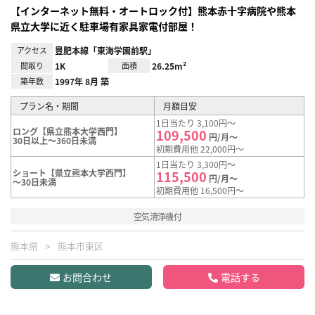
【インターネット無料・オートロック付】熊本赤十字病院や熊本
県立大学に近く駐車場有家具家電付部屋！
アクセス
豊肥本線「東海学園前駅」
間取り
1K
面積
26.25m²
築年数
1997年 8月 築
プラン名・期間
月額目安
1日当たり 3,100円～
ロング【県立熊本大学西門】
109,500
円/月～
30日以上～360日未満
初期費用他 22,000円～
1日当たり 3,300円～
ショート【県立熊本大学西門】
115,500
円/月～
～30日未満
初期費用他 16,500円～
空気清浄機付
熊本県
熊本市東区
お問合わせ
電話する