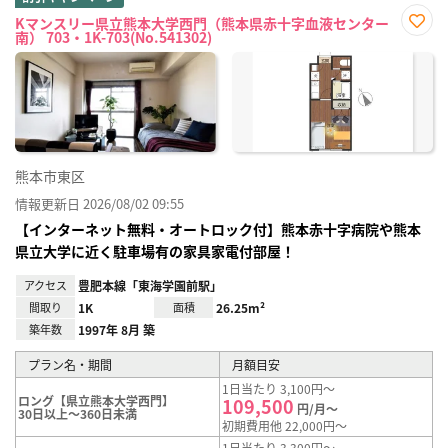
Kマンスリー県立熊本大学西門（熊本県赤十字血液センター
南） 703・1K-703(No.541302)
お気
に入
り登
録
熊本市東区
情報更新日 2026/08/02 09:55
【インターネット無料・オートロック付】熊本赤十字病院や熊本
県立大学に近く駐車場有の家具家電付部屋！
アクセス
豊肥本線「東海学園前駅」
間取り
1K
面積
26.25m²
築年数
1997年 8月 築
プラン名・期間
月額目安
1日当たり 3,100円～
ロング【県立熊本大学西門】
109,500
円/月～
30日以上～360日未満
初期費用他 22,000円～
1日当たり 3,300円～