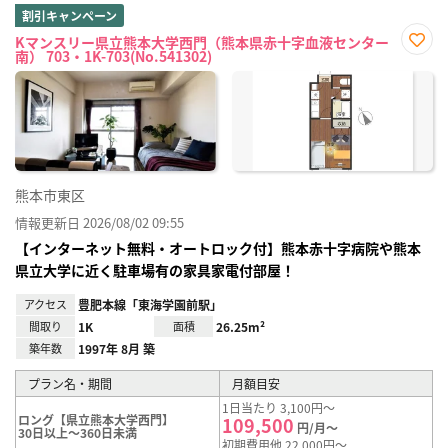
割引キャンペーン
Kマンスリー県立熊本大学西門（熊本県赤十字血液センター
南） 703・1K-703(No.541302)
お気
に入
り登
録
熊本市東区
情報更新日 2026/08/02 09:55
【インターネット無料・オートロック付】熊本赤十字病院や熊本
県立大学に近く駐車場有の家具家電付部屋！
アクセス
豊肥本線「東海学園前駅」
間取り
1K
面積
26.25m²
築年数
1997年 8月 築
プラン名・期間
月額目安
1日当たり 3,100円～
ロング【県立熊本大学西門】
109,500
円/月～
30日以上～360日未満
初期費用他 22,000円～