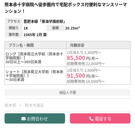
熊本赤十字病院へ徒歩圏内で宅配ボックス付便利なマンスリーマ
ンション！
アクセス
豊肥本線「東海学園前駅」
間取り
1K
面積
20.25m²
築年数
1985年 2月 築
プラン名・期間
月額目安
1日当たり 2,300円～
ロング【熊本県立大学前（熊本赤十
85,500
字病院南）】
円/月～
30日以上～360日未満
初期費用他 22,000円～
1日当たり 2,500円～
ショート【熊本県立大学前（熊本赤
91,500
十字病院南）】
円/月～
～30日未満
初期費用他 16,500円～
保証人不要
熊本県
熊本市東区
お問合わせ
電話する