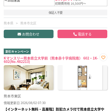
～30日未満
初期費用他 16,500円～
保証人不要
熊本県
熊本市北区
お問合わせ
電話する
割引キャンペーン
Kマンスリー熊本県立大学前（熊本赤十字病院南） 602・1K-
602(No.482213)
お気
に入
り登
録
熊本市東区
情報更新日 2026/08/02 07:30
【インターネット無料・高層階】防犯カメラ付で熊本県立大学や