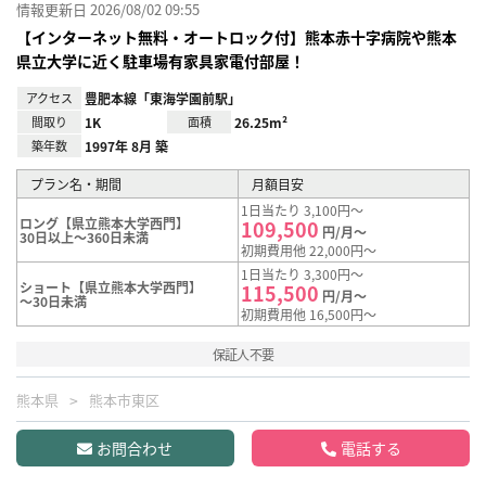
情報更新日 2026/08/02 09:55
【インターネット無料・オートロック付】熊本赤十字病院や熊本
県立大学に近く駐車場有家具家電付部屋！
アクセス
豊肥本線「東海学園前駅」
間取り
1K
面積
26.25m²
築年数
1997年 8月 築
プラン名・期間
月額目安
1日当たり 3,100円～
ロング【県立熊本大学西門】
109,500
円/月～
30日以上～360日未満
初期費用他 22,000円～
1日当たり 3,300円～
ショート【県立熊本大学西門】
115,500
円/月～
～30日未満
初期費用他 16,500円～
保証人不要
熊本県
熊本市東区
お問合わせ
電話する