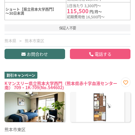
1日当たり 3,300円～
ショート【県立熊本大学西門】
115,500
円/月～
～30日未満
初期費用他 16,500円～
保証人不要
熊本県
熊本市東区
お問合わせ
電話する
割引キャンペーン
Kマンスリー県立熊本大学西門（熊本県赤十字血液センター
南） 709・1K-709(No.544602)
お気
に入
り登
録
熊本市東区