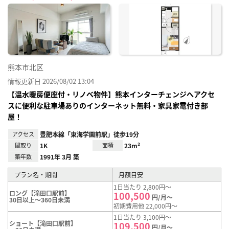
に入
り登
録
熊本市北区
情報更新日 2026/08/02 13:04
【温水暖房便座付・リノベ物件】熊本インターチェンジへアクセ
スに便利な駐車場ありのインターネット無料・家具家電付き部
屋！
アクセス
豊肥本線「東海学園前駅」徒歩19分
間取り
1K
面積
23m²
築年数
1991年 3月 築
プラン名・期間
月額目安
1日当たり 2,800円～
ロング【滝田口駅前】
100,500
円/月～
30日以上～360日未満
初期費用他 22,000円～
1日当たり 3,100円～
ショート【滝田口駅前】
109,500
円/月～