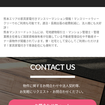
熊本エリアの家具家電付きマンスリーマンション情報！マンスリー＋ウィー
クリーでのご利用も可能です。連泊・長期出張の経費削減に、法人様にも大好
評！
熊本マンスリードットコムには、宅地建物取引士・マンション管理士・管理
業務主任者など国家資格保有者が在籍している不動産管理会社や不動産オー
ナー直物件が掲載されています。寮・社宅として安心してご利用いただけま
す！家具家電付きで単身赴任にも便利です。
CONTACT US
物件に関するお問合わせや法人契約等、
お気軽にリクエスト・お問合わせください。