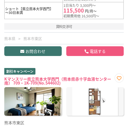
1日当たり 3,300円～
ショート【県立熊本大学西門】
115,500
円/月～
～30日未満
初期費用他 16,500円～
賃料交渉可
熊本県
熊本市東区
お問合わせ
電話する
割引キャンペーン
Kマンスリー県立熊本大学西門（熊本県赤十字血液センター
南） 709・1K-709(No.544602)
お気
に入
り登
録
熊本市東区