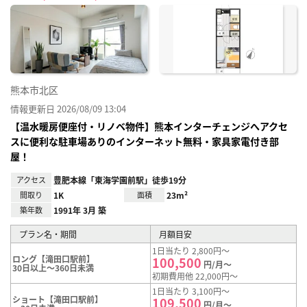
に入
り登
録
熊本市北区
情報更新日 2026/08/09 13:04
【温水暖房便座付・リノベ物件】熊本インターチェンジへアクセ
スに便利な駐車場ありのインターネット無料・家具家電付き部
屋！
アクセス
豊肥本線「東海学園前駅」徒歩19分
間取り
1K
面積
23m²
築年数
1991年 3月 築
プラン名・期間
月額目安
1日当たり 2,800円～
ロング【滝田口駅前】
100,500
円/月～
30日以上～360日未満
初期費用他 22,000円～
1日当たり 3,100円～
ショート【滝田口駅前】
109,500
円/月～