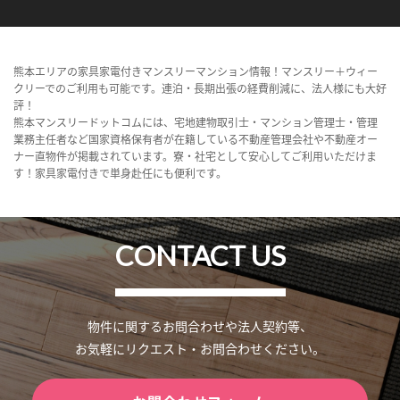
熊本エリアの家具家電付きマンスリーマンション情報！マンスリー＋ウィー
クリーでのご利用も可能です。連泊・長期出張の経費削減に、法人様にも大好
評！
熊本マンスリードットコムには、宅地建物取引士・マンション管理士・管理
業務主任者など国家資格保有者が在籍している不動産管理会社や不動産オー
ナー直物件が掲載されています。寮・社宅として安心してご利用いただけま
す！家具家電付きで単身赴任にも便利です。
CONTACT US
物件に関するお問合わせや法人契約等、
お気軽にリクエスト・お問合わせください。