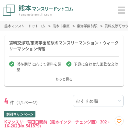
熊本マンスリードットコム
熊本市東区
東海学園前駅
賃料交渉可の
賃料交渉可/東海学園前駅のマンスリーマンション・ウィーク
リーマンション情報
滞在期間に応じて賃料を調
予算に合わせた柔軟な交渉
整
もっと見る
4
件（1/1ページ）
割引キャンペーン
Kマンスリー竜田口駅前（熊本インターチェンジ西） 202・
1K-202(No.541879)
お気