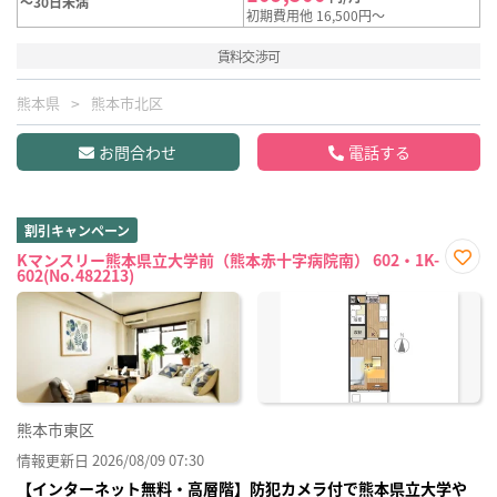
～30日未満
初期費用他 16,500円～
賃料交渉可
熊本県
熊本市北区
お問合わせ
電話する
割引キャンペーン
Kマンスリー熊本県立大学前（熊本赤十字病院南） 602・1K-
602(No.482213)
お気
に入
り登
録
熊本市東区
情報更新日 2026/08/09 07:30
【インターネット無料・高層階】防犯カメラ付で熊本県立大学や