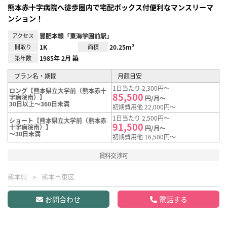
熊本赤十字病院へ徒歩圏内で宅配ボックス付便利なマンスリーマ
ンション！
アクセス
豊肥本線「東海学園前駅」
間取り
1K
面積
20.25m²
築年数
1985年 2月 築
プラン名・期間
月額目安
1日当たり 2,300円～
ロング【熊本県立大学前（熊本赤十
85,500
字病院南）】
円/月～
30日以上～360日未満
初期費用他 22,000円～
1日当たり 2,500円～
ショート【熊本県立大学前（熊本赤
91,500
十字病院南）】
円/月～
～30日未満
初期費用他 16,500円～
賃料交渉可
熊本県
熊本市東区
お問合わせ
電話する