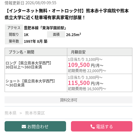
情報更新日 2026/08/09 09:55
【インターネット無料・オートロック付】熊本赤十字病院や熊本
県立大学に近く駐車場有家具家電付部屋！
アクセス
豊肥本線「東海学園前駅」
間取り
1K
面積
26.25m²
築年数
1997年 8月 築
プラン名・期間
月額目安
1日当たり 3,100円～
ロング【県立熊本大学西門】
109,500
円/月～
30日以上～360日未満
初期費用他 22,000円～
1日当たり 3,300円～
ショート【県立熊本大学西門】
115,500
円/月～
～30日未満
初期費用他 16,500円～
賃料交渉可
熊本県
熊本市東区
お問合わせ
電話する