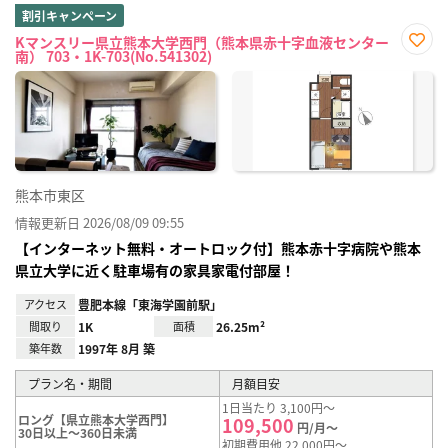
割引キャンペーン
Kマンスリー県立熊本大学西門（熊本県赤十字血液センター
南） 703・1K-703(No.541302)
お気
に入
り登
録
熊本市東区
情報更新日 2026/08/09 09:55
【インターネット無料・オートロック付】熊本赤十字病院や熊本
県立大学に近く駐車場有の家具家電付部屋！
アクセス
豊肥本線「東海学園前駅」
間取り
1K
面積
26.25m²
築年数
1997年 8月 築
プラン名・期間
月額目安
1日当たり 3,100円～
ロング【県立熊本大学西門】
109,500
円/月～
30日以上～360日未満
初期費用他 22,000円～