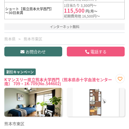
1日当たり 3,300円～
ショート【県立熊本大学西門】
115,500
円/月～
～30日未満
初期費用他 16,500円～
インターネット無料
熊本県
熊本市東区
お問合わせ
電話する
割引キャンペーン
Kマンスリー県立熊本大学西門（熊本県赤十字血液センター
南） 709・1K-709(No.544602)
お気
に入
り登
録
熊本市東区