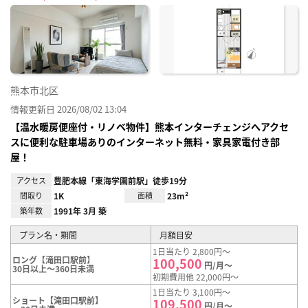
に入
り登
録
熊本市北区
情報更新日 2026/08/02 13:04
【温水暖房便座付・リノベ物件】熊本インターチェンジへアクセ
スに便利な駐車場ありのインターネット無料・家具家電付き部
屋！
アクセス
豊肥本線「東海学園前駅」徒歩19分
間取り
1K
面積
23m²
築年数
1991年 3月 築
プラン名・期間
月額目安
1日当たり 2,800円～
ロング【滝田口駅前】
100,500
円/月～
30日以上～360日未満
初期費用他 22,000円～
1日当たり 3,100円～
ショート【滝田口駅前】
109,500
円/月～