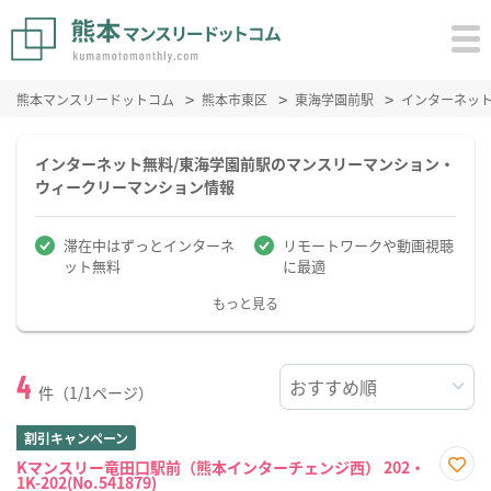
熊本マンスリードットコム
熊本市東区
東海学園前駅
インターネッ
インターネット無料/東海学園前駅のマンスリーマンション・
ウィークリーマンション情報
滞在中はずっとインターネ
リモートワークや動画視聴
ット無料
に最適
もっと見る
4
件（1/1ページ）
割引キャンペーン
Kマンスリー竜田口駅前（熊本インターチェンジ西） 202・
1K-202(No.541879)
お気