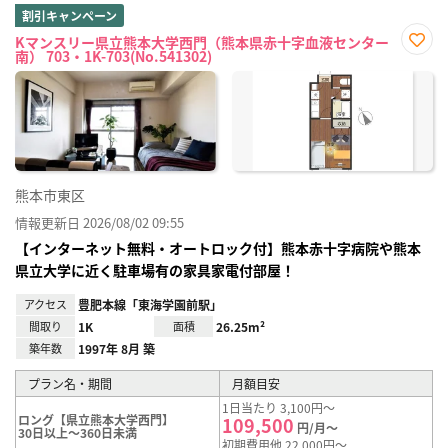
割引キャンペーン
Kマンスリー県立熊本大学西門（熊本県赤十字血液センター
南） 703・1K-703(No.541302)
お気
に入
り登
録
熊本市東区
情報更新日 2026/08/02 09:55
【インターネット無料・オートロック付】熊本赤十字病院や熊本
県立大学に近く駐車場有の家具家電付部屋！
アクセス
豊肥本線「東海学園前駅」
間取り
1K
面積
26.25m²
築年数
1997年 8月 築
プラン名・期間
月額目安
1日当たり 3,100円～
ロング【県立熊本大学西門】
109,500
円/月～
30日以上～360日未満
初期費用他 22,000円～