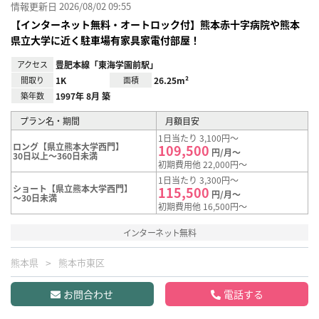
情報更新日 2026/08/02 09:55
【インターネット無料・オートロック付】熊本赤十字病院や熊本
県立大学に近く駐車場有家具家電付部屋！
アクセス
豊肥本線「東海学園前駅」
間取り
1K
面積
26.25m²
築年数
1997年 8月 築
プラン名・期間
月額目安
1日当たり 3,100円～
ロング【県立熊本大学西門】
109,500
円/月～
30日以上～360日未満
初期費用他 22,000円～
1日当たり 3,300円～
ショート【県立熊本大学西門】
115,500
円/月～
～30日未満
初期費用他 16,500円～
インターネット無料
熊本県
熊本市東区
お問合わせ
電話する