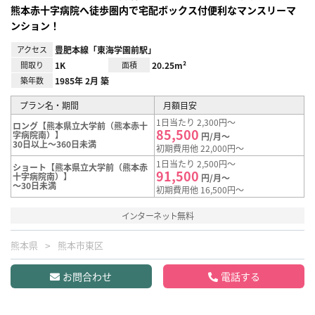
熊本赤十字病院へ徒歩圏内で宅配ボックス付便利なマンスリーマ
ンション！
アクセス
豊肥本線「東海学園前駅」
間取り
1K
面積
20.25m²
築年数
1985年 2月 築
プラン名・期間
月額目安
1日当たり 2,300円～
ロング【熊本県立大学前（熊本赤十
85,500
字病院南）】
円/月～
30日以上～360日未満
初期費用他 22,000円～
1日当たり 2,500円～
ショート【熊本県立大学前（熊本赤
91,500
十字病院南）】
円/月～
～30日未満
初期費用他 16,500円～
インターネット無料
熊本県
熊本市東区
お問合わせ
電話する