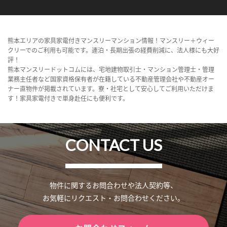
熊本エリアの家具家電付きマンスリーマンション情報！マンスリー＋ウィー
クリーでのご利用も可能です。連泊・長期出張の経費削減に、法人様にも大好
評！
熊本マンスリードットコムには、宅地建物取引士・マンション管理士・管理
業務主任者など国家資格保有者が在籍している不動産管理会社や不動産オー
ナー直物件が掲載されています。寮・社宅として安心してご利用いただけま
す！家具家電付きで単身赴任にも便利です。
CONTACT US
物件に関するお問合わせや法人契約等、
お気軽にリクエスト・お問合わせください。