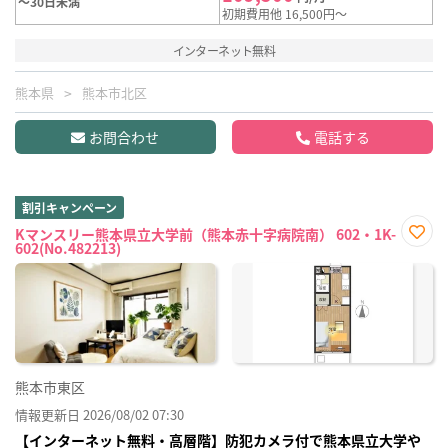
～30日未満
初期費用他 16,500円～
インターネット無料
熊本県
熊本市北区
お問合わせ
電話する
割引キャンペーン
Kマンスリー熊本県立大学前（熊本赤十字病院南） 602・1K-
602(No.482213)
お気
に入
り登
録
熊本市東区
情報更新日 2026/08/02 07:30
【インターネット無料・高層階】防犯カメラ付で熊本県立大学や