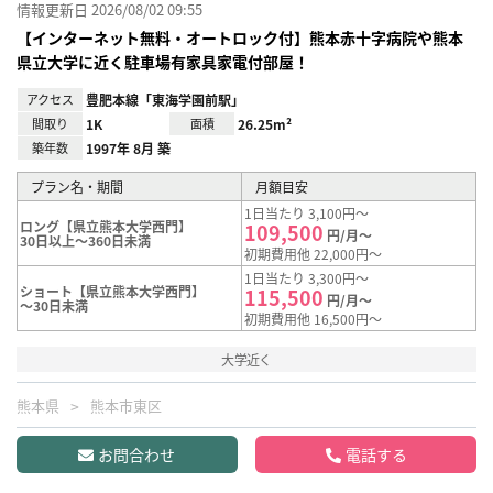
情報更新日 2026/08/02 09:55
【インターネット無料・オートロック付】熊本赤十字病院や熊本
県立大学に近く駐車場有家具家電付部屋！
アクセス
豊肥本線「東海学園前駅」
間取り
1K
面積
26.25m²
築年数
1997年 8月 築
プラン名・期間
月額目安
1日当たり 3,100円～
ロング【県立熊本大学西門】
109,500
円/月～
30日以上～360日未満
初期費用他 22,000円～
1日当たり 3,300円～
ショート【県立熊本大学西門】
115,500
円/月～
～30日未満
初期費用他 16,500円～
大学近く
熊本県
熊本市東区
お問合わせ
電話する