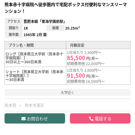
熊本赤十字病院へ徒歩圏内で宅配ボックス付便利なマンスリーマ
ンション！
アクセス
豊肥本線「東海学園前駅」
間取り
1K
面積
20.25m²
築年数
1985年 2月 築
プラン名・期間
月額目安
1日当たり 2,300円～
ロング【熊本県立大学前（熊本赤十
85,500
字病院南）】
円/月～
30日以上～360日未満
初期費用他 22,000円～
1日当たり 2,500円～
ショート【熊本県立大学前（熊本赤
91,500
十字病院南）】
円/月～
～30日未満
初期費用他 16,500円～
大学近く
熊本県
熊本市東区
お問合わせ
電話する