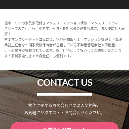
熊本エリアの家具家電付きマンスリーマンション情報！マンスリー＋ウィー
クリーでのご利用も可能です。連泊・長期出張の経費削減に、法人様にも大好
評！
熊本マンスリードットコムには、宅地建物取引士・マンション管理士・管理
業務主任者など国家資格保有者が在籍している不動産管理会社や不動産オー
ナー直物件が掲載されています。寮・社宅として安心してご利用いただけま
す！家具家電付きで単身赴任にも便利です。
CONTACT US
物件に関するお問合わせや法人契約等、
お気軽にリクエスト・お問合わせください。