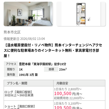
に入
り登
録
熊本市北区
情報更新日 2026/08/02 13:04
【温水暖房便座付・リノベ物件】熊本インターチェンジへアクセ
スに便利な駐車場ありのインターネット無料・家具家電付き部
屋！
アクセス
豊肥本線「東海学園前駅」徒歩19分
間取り
1K
面積
23m²
築年数
1991年 3月 築
プラン名・期間
月額目安
1日当たり 2,800円～
ロング【滝田口駅前】
100,500
円/月～
30日以上～360日未満
初期費用他 22,000円～
1日当たり 3,100円～
ショート【滝田口駅前】
109,500
円/月～