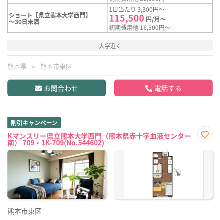
1日当たり 3,300円～
ショート【県立熊本大学西門】
115,500
円/月～
～30日未満
初期費用他 16,500円～
大学近く
熊本県
熊本市東区
お問合わせ
電話する
割引キャンペーン
Kマンスリー県立熊本大学西門（熊本県赤十字血液センター
南） 709・1K-709(No.544602)
お気
に入
り登
録
熊本市東区