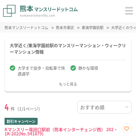
熊本マンスリードットコム
熊本市東区
東海学園前駅
大学近くのウ
大学近く/東海学園前駅のマンスリーマンション・ウィークリ
ーマンション情報
大学まで徒歩・自転車で快
静かな環境
適通学
もっと見る
4
件（1/1ページ）
割引キャンペーン
Kマンスリー竜田口駅前（熊本インターチェンジ西） 202・
1K-202(No.541879)
お気